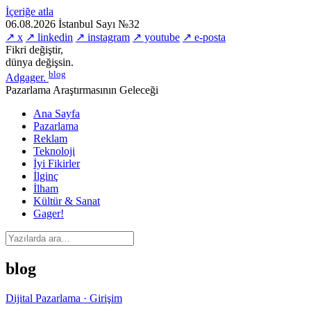
İçeriğe atla
06.08.2026
İstanbul
Sayı №32
↗ x
↗ linkedin
↗ instagram
↗ youtube
↗ e-posta
Fikri değiştir,
dünya değişsin.
blog
Adgager
.
Pazarlama Araştırmasının Geleceği
Ana Sayfa
Pazarlama
Reklam
Teknoloji
İyi Fikirler
İlginç
İlham
Kültür & Sanat
Gager!
blog
Dijital Pazarlama · Girişim