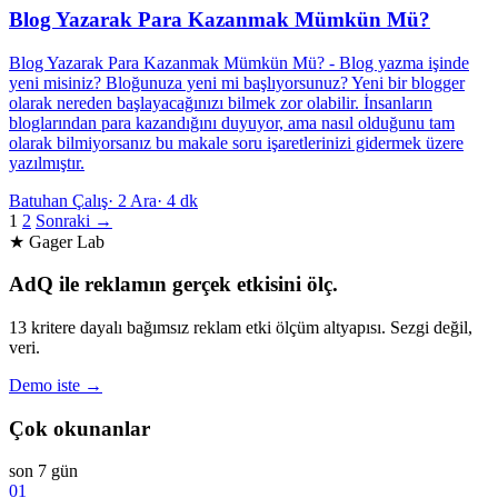
Blog Yazarak Para Kazanmak Mümkün Mü?
Blog Yazarak Para Kazanmak Mümkün Mü? - Blog yazma işinde
yeni misiniz? Bloğunuza yeni mi başlıyorsunuz? Yeni bir blogger
olarak nereden başlayacağınızı bilmek zor olabilir. İnsanların
bloglarından para kazandığını duyuyor, ama nasıl olduğunu tam
olarak bilmiyorsanız bu makale soru işaretlerinizi gidermek üzere
yazılmıştır.
Batuhan Çalış
·
2 Ara
·
4 dk
1
2
Sonraki →
★ Gager Lab
AdQ ile reklamın gerçek etkisini ölç.
13 kritere dayalı bağımsız reklam etki ölçüm altyapısı. Sezgi değil,
veri.
Demo iste →
Çok okunanlar
son 7 gün
01