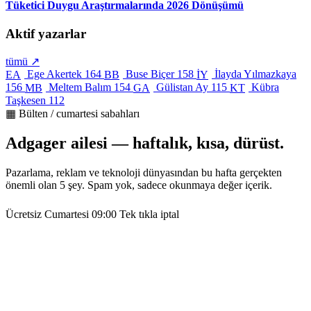
Tüketici Duygu Araştırmalarında 2026 Dönüşümü
Aktif yazarlar
tümü ↗
Ege Akertek
164
Buse Biçer
158
İlayda Yılmazkaya
EA
BB
İY
156
Meltem Balım
154
Gülistan Ay
115
Kübra
MB
GA
KT
Taşkesen
112
▦ Bülten / cumartesi sabahları
Adgager ailesi — haftalık, kısa, dürüst.
Pazarlama, reklam ve teknoloji dünyasından bu hafta gerçekten
önemli olan 5 şey. Spam yok, sadece okunmaya değer içerik.
Ücretsiz
Cumartesi 09:00
Tek tıkla iptal