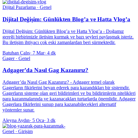
Dijital Pazarlama · Genel
Dijital Değişim: Günlükten Blog’a ve Hatta Vlog’a
Dijital Değişim: Günlükten Blog’a ve Hatta Vlog’a - Doğamız
gereği birbirimizle iletişim kurmak ve bazı şeyleri paylaşmak isteriz.
Bu iletişim ihtiyacı çok eski zamanlardan beri sürmektedir.
Batuhan Çalış
·
7 Mar
·
4 dk
Gager · Genel
Adgager’da Nasıl Gag Kazanırız?
Adgager’da Nasıl Gag Kazanırız? - Adgager temel olarak
Gagerların fikirlerini beyan ederek para kazandıkları bir sistemdir.
Gagerların sisteme olan geri bildirimleri ve bu bildirimlerin nitelikleri
para kazanmalarında ve kazanacakları turtarlarda önemlidir. Adgager
Gagerlara fikirlerini sunup para kazanabilecekleri alternatif
yöntemler sunar.
Aleyna Aydın
·
5 Oca
·
3 dk
Genel · Girişim