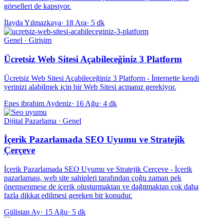
görselleri de kapsıyor.
İlayda Yılmazkaya
·
18 Ara
·
5 dk
Genel · Girişim
Ücretsiz Web Sitesi Açabileceğiniz 3 Platform
Ücretsiz Web Sitesi Açabileceğiniz 3 Platform - İnternette kendi
yerinizi alabilmek için bir Web Sitesi açmanız gerekiyor.
Enes ibrahim Aydeniz
·
16 Ağu
·
4 dk
Dijital Pazarlama · Genel
İçerik Pazarlamada SEO Uyumu ve Stratejik
Çerçeve
İçerik Pazarlamada SEO Uyumu ve Stratejik Çerçeve - İçerik
pazarlaması, web site sahipleri tarafından çoğu zaman pek
önemsenmese de içerik oluşturmaktan ve dağıtmaktan çok daha
fazla dikkat edilmesi gereken bir konudur.
Gülistan Ay
·
15 Ağu
·
5 dk