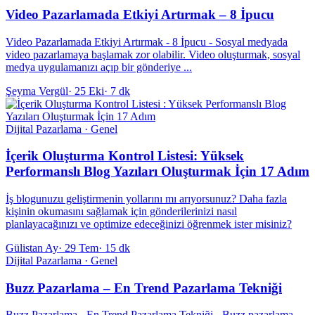
Video Pazarlamada Etkiyi Artırmak – 8 İpucu
Video Pazarlamada Etkiyi Artırmak - 8 İpucu - Sosyal medyada
video pazarlamaya başlamak zor olabilir. Video oluşturmak, sosyal
medya uygulamanızı açıp bir gönderiye ...
Şeyma Vergül
·
25 Eki
·
7 dk
Dijital Pazarlama · Genel
İçerik Oluşturma Kontrol Listesi: Yüksek
Performanslı Blog Yazıları Oluşturmak İçin 17 Adım
İş blogunuzu geliştirmenin yollarını mı arıyorsunuz? Daha fazla
kişinin okumasını sağlamak için gönderilerinizi nasıl
planlayacağınızı ve optimize edeceğinizi öğrenmek ister misiniz?
Gülistan Ay
·
29 Tem
·
15 dk
Dijital Pazarlama · Genel
Buzz Pazarlama – En Trend Pazarlama Tekniği
Buzz Pazarlama - En Trend Pazarlama Tekniği - Buzz pazarlama,