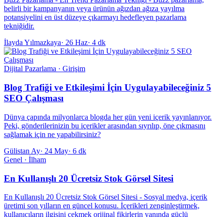
belirli bir kampanyanın veya ürünün ağızdan ağıza yayılma
potansiyelini en üst düzeye çıkarmayı hedefleyen pazarlama
tekniğidir.
İlayda Yılmazkaya
·
26 Haz
·
4 dk
Dijital Pazarlama · Girişim
Blog Trafiği ve Etkileşimi İçin Uygulayabileceğiniz 5
SEO Çalışması
Dünya çapında milyonlarca blogda her gün yeni içerik yayınlanıyor.
Peki, gönderilerinizin bu içerikler arasından sıyrılıp, öne çıkmasını
sağlamak için ne yapabilirsiniz?
Gülistan Ay
·
24 May
·
6 dk
Genel · İlham
En Kullanışlı 20 Ücretsiz Stok Görsel Sitesi
En Kullanışlı 20 Ücretsiz Stok Görsel Sitesi - Sosyal medya, içerik
üretimi son yılların en güncel konusu. İçerikleri zenginleştirmek,
kullanıcıların ilgisini çekmek orijinal fikirlerin yanında güçlü