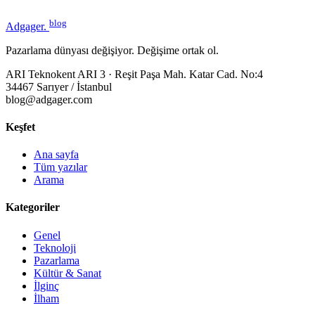
blog
Adgager
.
Pazarlama dünyası değişiyor. Değişime ortak ol.
ARI Teknokent ARI 3 · Reşit Paşa Mah. Katar Cad. No:4
34467 Sarıyer / İstanbul
blog@adgager.com
Keşfet
Ana sayfa
Tüm yazılar
Arama
Kategoriler
Genel
Teknoloji
Pazarlama
Kültür & Sanat
İlginç
İlham