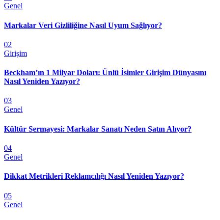
Genel
Markalar Veri Gizliliğine Nasıl Uyum Sağlıyor?
02
Girişim
Beckham’ın 1 Milyar Doları: Ünlü İsimler Girişim Dünyasını
Nasıl Yeniden Yazıyor?
03
Genel
Kültür Sermayesi: Markalar Sanatı Neden Satın Alıyor?
04
Genel
Dikkat Metrikleri Reklamcılığı Nasıl Yeniden Yazıyor?
05
Genel