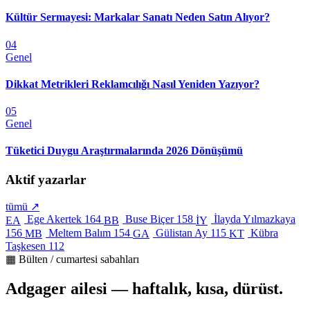
Kültür Sermayesi: Markalar Sanatı Neden Satın Alıyor?
04
Genel
Dikkat Metrikleri Reklamcılığı Nasıl Yeniden Yazıyor?
05
Genel
Tüketici Duygu Araştırmalarında 2026 Dönüşümü
Aktif yazarlar
tümü ↗
Ege Akertek
164
Buse Biçer
158
İlayda Yılmazkaya
EA
BB
İY
156
Meltem Balım
154
Gülistan Ay
115
Kübra
MB
GA
KT
Taşkesen
112
▦ Bülten / cumartesi sabahları
Adgager ailesi — haftalık, kısa, dürüst.