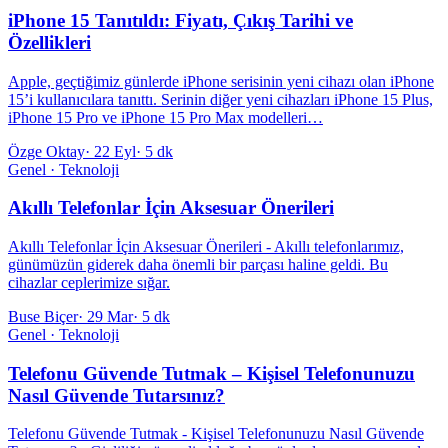
iPhone 15 Tanıtıldı: Fiyatı, Çıkış Tarihi ve
Özellikleri
Apple, geçtiğimiz günlerde iPhone serisinin yeni cihazı olan iPhone
15’i kullanıcılara tanıttı. Serinin diğer yeni cihazları iPhone 15 Plus,
iPhone 15 Pro ve iPhone 15 Pro Max modelleri…
Özge Oktay
·
22 Eyl
·
5 dk
Genel · Teknoloji
Akıllı Telefonlar İçin Aksesuar Önerileri
Akıllı Telefonlar İçin Aksesuar Önerileri - Akıllı telefonlarımız,
günümüzün giderek daha önemli bir parçası haline geldi. Bu
cihazlar ceplerimize sığar.
Buse Biçer
·
29 Mar
·
5 dk
Genel · Teknoloji
Telefonu Güvende Tutmak – Kişisel Telefonunuzu
Nasıl Güvende Tutarsınız?
Telefonu Güvende Tutmak - Kişisel Telefonunuzu Nasıl Güvende