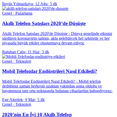
İlayda Yılmazkaya
·
12 Ağu
·
5 dk
Genel · Pazarlama
Akıllı Telefon Satışları 2020’de Düşüşte
Akıllı Telefon Satışları 2020'de Düşüşte - Dünya genelinde etkisini
sürdüren koronavirüs salgını, akla gelebilecek her sektörde ve her
piyasada büyük etkiler oluşturmaya devam ediyor.
Batuhan Çalış
·
11 Haz
·
3 dk
Genel · Teknoloji
Mobil Telefonlar Endüstrileri Nasıl Etkiledi?
Mobil Telefonlar Endüstrileri Nasıl Etkiledi? - Mobil telefon
dediğimiz zaman herkesin uzaktan yakından aşina olduğu ve
hayatımızın tam orta noktasında bulunan cihazlardan bahsediyoruz.
Ege Akertek
·
9 Mar
·
5 dk
Genel · Teknoloji
2020’nin En İyi 10 Akıllı Telefon