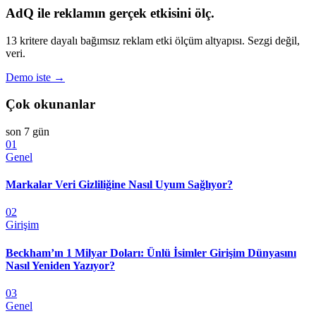
AdQ ile reklamın gerçek etkisini ölç.
13 kritere dayalı bağımsız reklam etki ölçüm altyapısı. Sezgi değil,
veri.
Demo iste →
Çok okunanlar
son 7 gün
01
Genel
Markalar Veri Gizliliğine Nasıl Uyum Sağlıyor?
02
Girişim
Beckham’ın 1 Milyar Doları: Ünlü İsimler Girişim Dünyasını
Nasıl Yeniden Yazıyor?
03
Genel