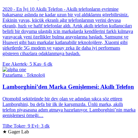
2020 - En İyi 10 Akıllı Telefon - Akıllı telefonların evrimine
bakarsanız aslında ne kadar uzun bir yol aldıklarını görebilirsiniz.
Eskinin yavaş, küçük ekranlı ağır telefonlarının yerini devasa
ekranlı, hızlı ve hafif telefonlar aldı. Artık akıllı telefon kullanıcıları
belirli bir doyuma ulaştığı için markalarda kendilerini farklı kılmaya
yarayacak yeni özellikler bulma arayışlarına başladı. Samsung ve
Huawei gibi bazı markalar katlanabilir teknolojilere, Xiaomi gibi
şirketlerde 5G modem ve yapay zeka ile daha iyi performans
gösteren cihazlara odaklanmaya başladı.
Ege Akertek
·
5 Kas
·
6 dk
Pazarlama · Teknoloji
Lamborghini’den Marka Genişlemesi: Akıllı Telefon
Otomobil sektöründe bir dev olan ve adından sıkça söz ettiren
Lamborghini, bu defa bir ilk ile karşımızda. Ünlü marka, akıllı
telefon piyasasına adım atmaya hazırlanıyor. Lamborghini’nin marka
genişlemesi örneği…
Tilbe Toker
·
9 Eyl
·
3 dk
★ Gager Lab