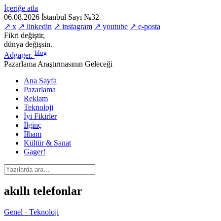
İçeriğe atla
06.08.2026
İstanbul
Sayı №32
↗ x
↗ linkedin
↗ instagram
↗ youtube
↗ e-posta
Fikri değiştir,
dünya değişsin.
blog
Adgager
.
Pazarlama Araştırmasının Geleceği
Ana Sayfa
Pazarlama
Reklam
Teknoloji
İyi Fikirler
İlginç
İlham
Kültür & Sanat
Gager!
akıllı telefonlar
Genel · Teknoloji