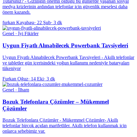
Tutarsınız? - Gizliliğin önemli olduğu bu günlerde yaşanan sosyal
medya krizlerinin ardından telefonlar için güvenlik meselesi daha
önem kazandı.
furkan Kayabaşı
·
22 Şub
·
3 dk
Genel · İyi Fikirler
Uygun Fiyatlı Alınabilecek Powerbank Tavsiyeleri
Uygun Fiyatlı Alınabilecek Powerbank Tavsiyeleri - Akıllı telefonlar
ve tabletler gün içerisindeki yoğun kullanımı nedeniyle bataryaları
tükeniyor
Furkan Oğuz
·
14 Eki
·
3 dk
Genel · İlham
Bozuk Telefonlara Çözümler – Mükemmel
Çözümler
Bozuk Telefonlara Çözümler - Mükemmel Çözümler- Akıllı
telefonlar birçok açıdan marifetliler. Akıllı telefon kullanmak için
onlarca sebebimiz var.