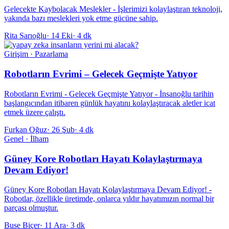
Gelecekte Kaybolacak Meslekler - İşlerimizi kolaylaştıran teknoloji,
yakında bazı meslekleri yok etme gücüne sahip.
Rita Sarıoğlu
·
14 Eki
·
4 dk
Girişim · Pazarlama
Robotların Evrimi – Gelecek Geçmişte Yatıyor
Robotların Evrimi - Gelecek Geçmişte Yatıyor - İnsanoğlu tarihin
başlangıcından itibaren günlük hayatını kolaylaştıracak aletler icat
etmek üzere çalıştı.
Furkan Oğuz
·
26 Şub
·
4 dk
Genel · İlham
Güney Kore Robotları Hayatı Kolaylaştırmaya
Devam Ediyor!
Güney Kore Robotları Hayatı Kolaylaştırmaya Devam Ediyor! -
Robotlar, özellikle üretimde, onlarca yıldır hayatımızın normal bir
parçası olmuştur.
Buse Biçer
·
11 Ara
·
3 dk