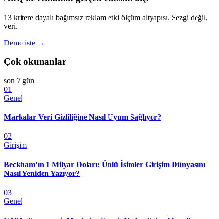
13 kritere dayalı bağımsız reklam etki ölçüm altyapısı. Sezgi değil,
veri.
Demo iste →
Çok okunanlar
son 7 gün
01
Genel
Markalar Veri Gizliliğine Nasıl Uyum Sağlıyor?
02
Girişim
Beckham’ın 1 Milyar Doları: Ünlü İsimler Girişim Dünyasını
Nasıl Yeniden Yazıyor?
03
Genel