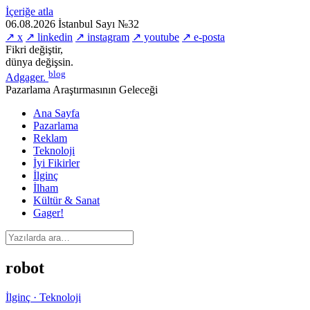
İçeriğe atla
06.08.2026
İstanbul
Sayı №32
↗ x
↗ linkedin
↗ instagram
↗ youtube
↗ e-posta
Fikri değiştir,
dünya değişsin.
blog
Adgager
.
Pazarlama Araştırmasının Geleceği
Ana Sayfa
Pazarlama
Reklam
Teknoloji
İyi Fikirler
İlginç
İlham
Kültür & Sanat
Gager!
robot
İlginç · Teknoloji