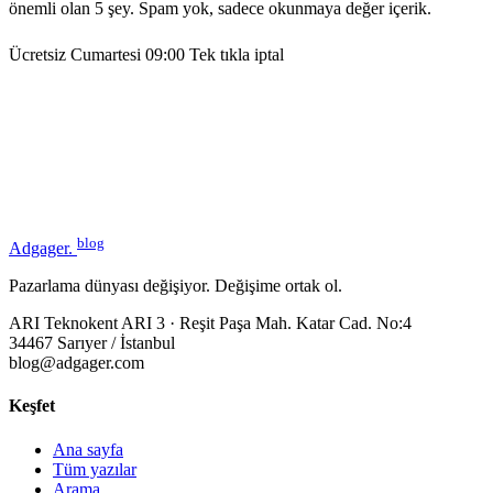
önemli olan 5 şey. Spam yok, sadece okunmaya değer içerik.
Ücretsiz
Cumartesi 09:00
Tek tıkla iptal
blog
Adgager
.
Pazarlama dünyası değişiyor. Değişime ortak ol.
ARI Teknokent ARI 3 · Reşit Paşa Mah. Katar Cad. No:4
34467 Sarıyer / İstanbul
blog@adgager.com
Keşfet
Ana sayfa
Tüm yazılar
Arama