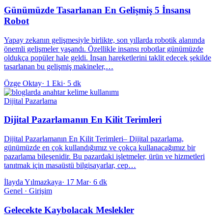
Günümüzde Tasarlanan En Gelişmiş 5 İnsansı
Robot
Yapay zekanın gelişmesiyle birlikte, son yıllarda robotik alanında
önemli gelişmeler yaşandı. Özellikle insansı robotlar günümüzde
oldukça popüler hale geldi. İnsan hareketlerini taklit edecek şekilde
tasarlanan bu gelişmiş makineler,…
Özge Oktay
·
1 Eki
·
5 dk
Dijital Pazarlama
Dijital Pazarlamanın En Kilit Terimleri
Dijital Pazarlamanın En Kilit Terimleri– Dijital pazarlama,
günümüzde en çok kullandığımız ve çokça kullanacağımız bir
pazarlama bileşenidir. Bu pazardaki işletmeler, ürün ve hizmetleri
tanıtmak için masaüstü bilgisayarlar, cep…
İlayda Yılmazkaya
·
17 Mar
·
6 dk
Genel · Girişim
Gelecekte Kaybolacak Meslekler