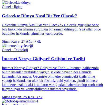
Genel · İlginç
Gelecekte Dünya Nasıl Bir Yer Olacak?
Gelecekte Dünya Nasıl Bir Yer Olacak? - Gelecek, yüzyıllar önce
bile hakkında tahmin yürütülen bir zaman dilimiydi. Yüzyıllar önce
bugünler hakkında tahminler yapılıyordu.
Sinan Kaya
·
27 Ağu
·
7 dk
Genel · Teknoloji
İnternet Nereye Gidiyor? Gelişimi ve Tarihi
İnternet Nereye Gidiyor? Gelişimi ve Tarihi - İnternet, halihazırda
bütün insanlar tarafından yaygın şekilde hayatın her alanında
kullanılan bir araçtır. Geçmişte on metre ötemizdeki kişilerin ne
yaptığı hakkında en ufak bir fikrimiz dahi yokken, şimdi binlerce
kilometre uzaklıktaki insanların varlığından haberdar olup canlı canlı
izleyebiliyor ve konuşabiliyoruz internet sayesinde.
Musa Doğan
·
25 Kas
·
3 dk