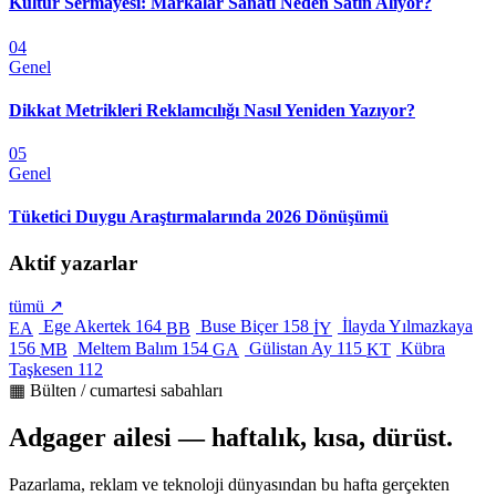
Kültür Sermayesi: Markalar Sanatı Neden Satın Alıyor?
04
Genel
Dikkat Metrikleri Reklamcılığı Nasıl Yeniden Yazıyor?
05
Genel
Tüketici Duygu Araştırmalarında 2026 Dönüşümü
Aktif yazarlar
tümü ↗
Ege Akertek
164
Buse Biçer
158
İlayda Yılmazkaya
EA
BB
İY
156
Meltem Balım
154
Gülistan Ay
115
Kübra
MB
GA
KT
Taşkesen
112
▦ Bülten / cumartesi sabahları
Adgager ailesi — haftalık, kısa, dürüst.
Pazarlama, reklam ve teknoloji dünyasından bu hafta gerçekten