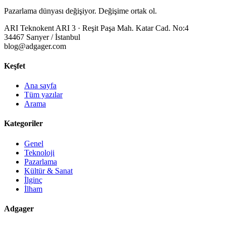
Pazarlama dünyası değişiyor. Değişime ortak ol.
ARI Teknokent ARI 3 · Reşit Paşa Mah. Katar Cad. No:4
34467 Sarıyer / İstanbul
blog@adgager.com
Keşfet
Ana sayfa
Tüm yazılar
Arama
Kategoriler
Genel
Teknoloji
Pazarlama
Kültür & Sanat
İlginç
İlham
Adgager