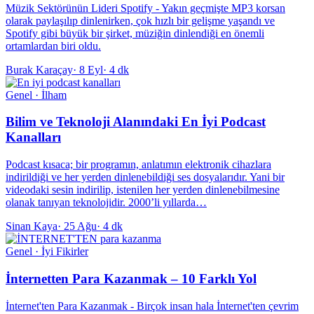
Müzik Sektörünün Lideri Spotify - Yakın geçmişte MP3 korsan
olarak paylaşılıp dinlenirken, çok hızlı bir gelişme yaşandı ve
Spotify gibi büyük bir şirket, müziğin dinlendiği en önemli
ortamlardan biri oldu.
Burak Karaçay
·
8 Eyl
·
4 dk
Genel · İlham
Bilim ve Teknoloji Alanındaki En İyi Podcast
Kanalları
Podcast kısaca; bir programın, anlatımın elektronik cihazlara
indirildiği ve her yerden dinlenebildiği ses dosyalarıdır. Yani bir
videodaki sesin indirilip, istenilen her yerden dinlenebilmesine
olanak tanıyan teknolojidir. 2000’li yıllarda…
Sinan Kaya
·
25 Ağu
·
4 dk
Genel · İyi Fikirler
İnternetten Para Kazanmak – 10 Farklı Yol
İnternet'ten Para Kazanmak - Birçok insan hala İnternet'ten çevrim