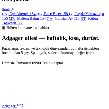
tümü ↗
Ege Akertek
164
Buse Biçer
158
İlayda Yılmazkaya
EA
BB
İY
156
Meltem Balım
154
Gülistan Ay
115
Kübra
MB
GA
KT
Taşkesen
112
▦ Bülten / cumartesi sabahları
Adgager ailesi — haftalık, kısa, dürüst.
Pazarlama, reklam ve teknoloji dünyasından bu hafta gerçekten
önemli olan 5 şey. Spam yok, sadece okunmaya değer içerik.
Ücretsiz
Cumartesi 09:00
Tek tıkla iptal
blog
Adgager
.