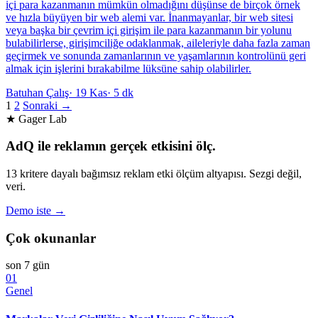
içi para kazanmanın mümkün olmadığını düşünse de birçok örnek
ve hızla büyüyen bir web alemi var. İnanmayanlar, bir web sitesi
veya başka bir çevrim içi girişim ile para kazanmanın bir yolunu
bulabilirlerse, girişimciliğe odaklanmak, aileleriyle daha fazla zaman
geçirmek ve sonunda zamanlarının ve yaşamlarının kontrolünü geri
almak için işlerini bırakabilme lüksüne sahip olabilirler.
Batuhan Çalış
·
19 Kas
·
5 dk
1
2
Sonraki →
★ Gager Lab
AdQ ile reklamın gerçek etkisini ölç.
13 kritere dayalı bağımsız reklam etki ölçüm altyapısı. Sezgi değil,
veri.
Demo iste →
Çok okunanlar
son 7 gün
01
Genel