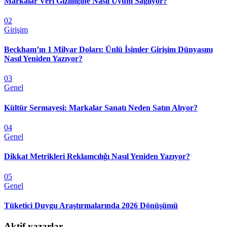
Markalar Veri Gizliliğine Nasıl Uyum Sağlıyor?
02
Girişim
Beckham’ın 1 Milyar Doları: Ünlü İsimler Girişim Dünyasını
Nasıl Yeniden Yazıyor?
03
Genel
Kültür Sermayesi: Markalar Sanatı Neden Satın Alıyor?
04
Genel
Dikkat Metrikleri Reklamcılığı Nasıl Yeniden Yazıyor?
05
Genel
Tüketici Duygu Araştırmalarında 2026 Dönüşümü
Aktif yazarlar