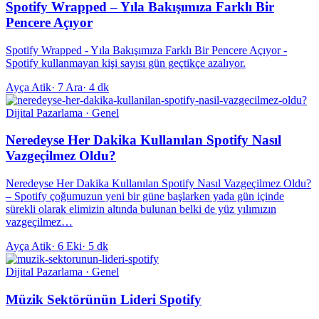
Spotify Wrapped – Yıla Bakışımıza Farklı Bir
Pencere Açıyor
Spotify Wrapped - Yıla Bakışımıza Farklı Bir Pencere Açıyor -
Spotify kullanmayan kişi sayısı gün geçtikçe azalıyor.
Ayça Atik
·
7 Ara
·
4 dk
Dijital Pazarlama · Genel
Neredeyse Her Dakika Kullanılan Spotify Nasıl
Vazgeçilmez Oldu?
Neredeyse Her Dakika Kullanılan Spotify Nasıl Vazgeçilmez Oldu?
– Spotify çoğumuzun yeni bir güne başlarken yada gün içinde
sürekli olarak elimizin altında bulunan belki de yüz yılımızın
vazgeçilmez…
Ayça Atik
·
6 Eki
·
5 dk
Dijital Pazarlama · Genel
Müzik Sektörünün Lideri Spotify