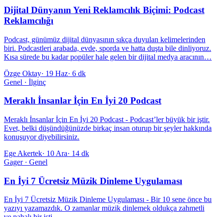
Dijital Dünyanın Yeni Reklamcılık Biçimi: Podcast
Reklamcılığı
Podcast, günümüz dijital dünyasının sıkça duyulan kelimelerinden
biri. Podcastleri arabada, evde, sporda ve hatta duşta bile dinliyoruz.
Kısa sürede bu kadar popüler hale gelen bir dijital medya aracının…
Özge Oktay
·
19 Haz
·
6 dk
Genel · İlginç
Meraklı İnsanlar İçin En İyi 20 Podcast
Meraklı İnsanlar İçin En İyi 20 Podcast - Podcast’ler büyük bir iştir.
Evet, belki düşündüğünüzde birkaç insan oturup bir şeyler hakkında
konuşuyor diyebilirsiniz.
Ege Akertek
·
10 Ara
·
14 dk
Gager · Genel
En İyi 7 Ücretsiz Müzik Dinleme Uygulaması
En İyi 7 Ücretsiz Müzik Dinleme Uygulaması - Bir 10 sene önce bu
yazıyı yazamazdık. O zamanlar müzik dinlemek oldukça zahmetli
ve pahalı bir işti.