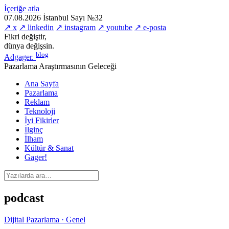
İçeriğe atla
07.08.2026
İstanbul
Sayı №32
↗ x
↗ linkedin
↗ instagram
↗ youtube
↗ e-posta
Fikri değiştir,
dünya değişsin.
blog
Adgager
.
Pazarlama Araştırmasının Geleceği
Ana Sayfa
Pazarlama
Reklam
Teknoloji
İyi Fikirler
İlginç
İlham
Kültür & Sanat
Gager!
podcast
Dijital Pazarlama · Genel