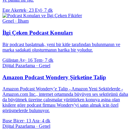
Ege Akertek
·
23 Eyl
·
7 dk
Genel · İlham
İlgi Çeken Podcast Konuları
Bir podcast başlatmak, yeni bir kitle tarafından bulunmanın ve
marka sadakati oluşturmanın harika bir yoludur.
Gülistan Ay
·
16 Tem
·
7 dk
Dijital Pazarlama · Genel
Amazon Podcast Wondery Şirketine Talip
Amazon Podcast Wondery’e Talip - Amazon Yeni Sektörlerde -
Amazon.com Inc., internet ortamında büyüyen ses sektörünü daha
da büyütmek üzerine çalışmalar yürütürken konuya aşina olan
kişilere göre podcast firması Wondery'yi satın almak için özel
görüşmelerde bulunuyor.
Buse Biçer
·
13 Ara
·
4 dk
Dijital Pazarlama · Genel