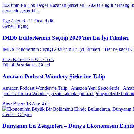
2020’nin En Çok Değer Kazanan Şirketleri - 2020 ile ilgili herhangi b
derecede geçerlidir.
Ege Akertek
·
11 Oca
·
4 dk
Genel · İlginç
IMDb Editörlerinin Seçtiği 2020’nin En İyi Filmleri
IMDb Editörlerinin Seçtiği 2020’nin En İyi Filmleri – Her ne kadar Cov
Enes Kahveci
·
6 Oca
·
5 dk
Dijital Pazarlama · Genel
Amazon Podcast Wondery Şirketine Talip
Amazon Podcast Wondery’e Talip - Amazon Yeni Sektörlerde - Amazon.
podcast firması Wondery'yi satın almak için özel görüşmelerde bulunu
Buse Biçer
·
13 Ara
·
4 dk
Genel · Girişim
Dünyanın En Zenginleri – Dünya Ekonomisini Elind