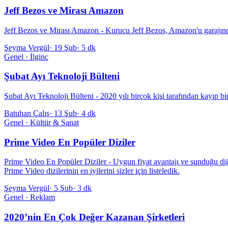
Jeff Bezos ve Mirası Amazon
Jeff Bezos ve Mirası Amazon - Kurucu Jeff Bezos, Amazon'u garajından 
Şeyma Vergül
·
19 Şub
·
5 dk
Genel · İlginç
Şubat Ayı Teknoloji Bülteni
Şubat Ayı Teknoloji Bülteni - 2020 yılı birçok kişi tarafından kayıp bir y
Batuhan Çalış
·
13 Şub
·
4 dk
Genel · Kültür & Sanat
Prime Video En Popüler Diziler
Prime Video En Popüler Diziler - Uygun fiyat avantajı ve sunduğu diğ
Prime Video dizilerinin en iyilerini sizler için listeledik.
Şeyma Vergül
·
5 Şub
·
3 dk
Genel · Reklam
2020’nin En Çok Değer Kazanan Şirketleri