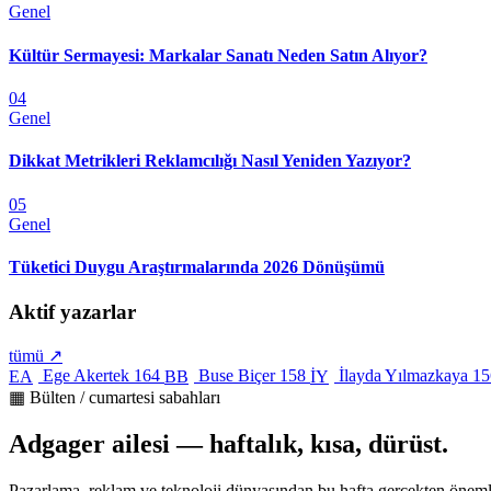
Genel
Kültür Sermayesi: Markalar Sanatı Neden Satın Alıyor?
04
Genel
Dikkat Metrikleri Reklamcılığı Nasıl Yeniden Yazıyor?
05
Genel
Tüketici Duygu Araştırmalarında 2026 Dönüşümü
Aktif yazarlar
tümü ↗
Ege Akertek
164
Buse Biçer
158
İlayda Yılmazkaya
15
EA
BB
İY
▦ Bülten / cumartesi sabahları
Adgager ailesi — haftalık, kısa, dürüst.
Pazarlama, reklam ve teknoloji dünyasından bu hafta gerçekten öneml