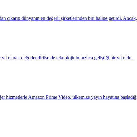
çıkarıp dünyanın en değerli şirketlerinden biri haline getirdi. Ancak, g
ıl olarak değerlendirilse de teknolojinin hızlıca geliştiği bir yıl oldu.
er hizmetlerle Amazon Prime Video, ülkemize yayın hayatına başladığın