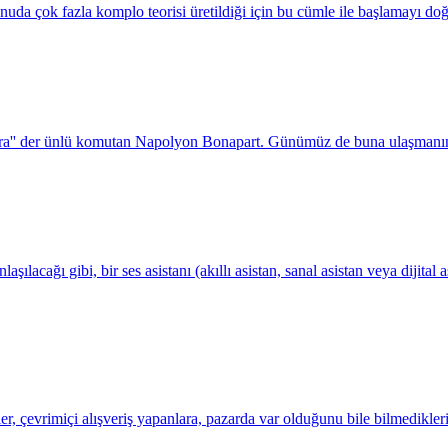
nuda çok fazla komplo teorisi üretildiği için bu cümle ile başlamayı do
ara'' der ünlü komutan Napolyon Bonapart. Günümüz de buna ulaşmanın y
lacağı gibi, bir ses asistanı (akıllı asistan, sanal asistan veya dijital as
er, çevrimiçi alışveriş yapanlara, pazarda var olduğunu bile bilmedikleri