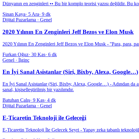
Dünyanın en zenginleri •• Bu bir komplo teorisi yazısı değildir. Bu ko
Sinan Kaya
·
5 Ara
·
9 dk
Dijital Pazarlama · Genel
2020 Yılının En Zenginleri Jeff Bezos ve Elon Musk
2020 Yılının En Zenginleri Jeff Bezos ve Elon Musk - ''Para, para, p
Furkan Oğuz
·
30 Kas
·
6 dk
Genel · İlginç
En İyi Sanal Asistanlar (Siri, Bixby, Alexa, Google…)
En İyi Sanal Asistanlar (Siri, Bixby, Alexa, Google…) - Adından da anlaşı
sanal, kişiselleştirilmiş bir yazılımdır.
Batuhan Çalış
·
9 Kas
·
4 dk
Dijital Pazarlama · Genel
E-Ticaretin Teknoloji ile Geleceği
E-Ticaretin Teknoloji İle Gelecek Seyri - Yapay zeka tabanlı teknolojil