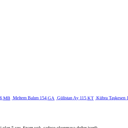
6
Meltem Balım
154
Gülistan Ay
115
Kübra Taşkesen
MB
GA
KT
i olan 5 şey. Spam yok, sadece okunmaya değer içerik.