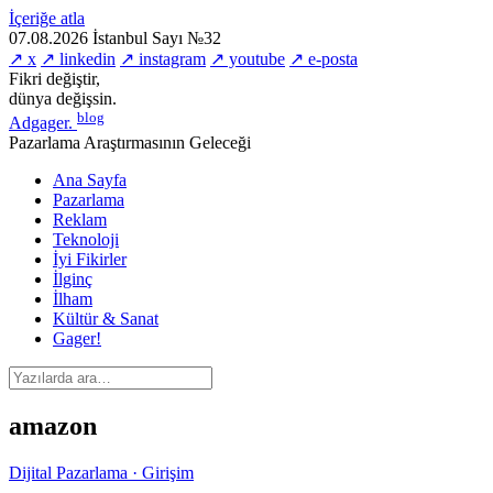
İçeriğe atla
07.08.2026
İstanbul
Sayı №32
↗ x
↗ linkedin
↗ instagram
↗ youtube
↗ e-posta
Fikri değiştir,
dünya değişsin.
blog
Adgager
.
Pazarlama Araştırmasının Geleceği
Ana Sayfa
Pazarlama
Reklam
Teknoloji
İyi Fikirler
İlginç
İlham
Kültür & Sanat
Gager!
amazon
Dijital Pazarlama · Girişim