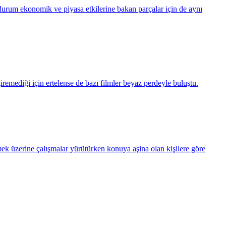
 durum ekonomik ve piyasa etkilerine bakan parçalar için de aynı
remediği için ertelense de bazı filmler beyaz perdeyle buluştu.
 üzerine çalışmalar yürütürken konuya aşina olan kişilere göre