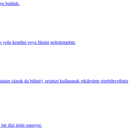
ğru bulduk.
olu kendini veya fikrini geliştirmektir.
istan olarak da bilinir), sesinizi kullanarak etkileşime girebileceğiniz
 bir dizi ürün sunuyor.