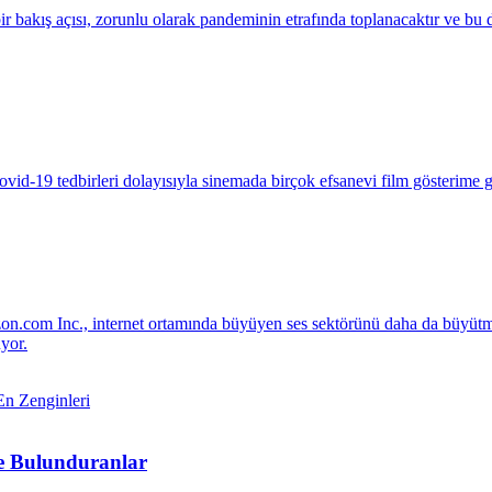
ir bakış açısı, zorunlu olarak pandeminin etrafında toplanacaktır ve bu
id-19 tedbirleri dolayısıyla sinemada birçok efsanevi film gösterime gi
com Inc., internet ortamında büyüyen ses sektörünü daha da büyütmek
yor.
e Bulunduranlar