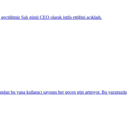
eçtiğimiz Salı günü CEO olarak istifa ettiğini açıkladı.
dan bu yana kullanıcı sayısını her geçen gün artırıyor. Bu yazımızda