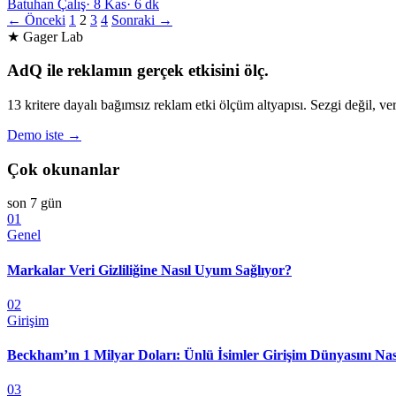
Batuhan Çalış
·
8 Kas
·
6 dk
← Önceki
1
2
3
4
Sonraki →
★ Gager Lab
AdQ ile reklamın gerçek etkisini ölç.
13 kritere dayalı bağımsız reklam etki ölçüm altyapısı. Sezgi değil, ver
Demo iste →
Çok okunanlar
son 7 gün
01
Genel
Markalar Veri Gizliliğine Nasıl Uyum Sağlıyor?
02
Girişim
Beckham’ın 1 Milyar Doları: Ünlü İsimler Girişim Dünyasını Nas
03