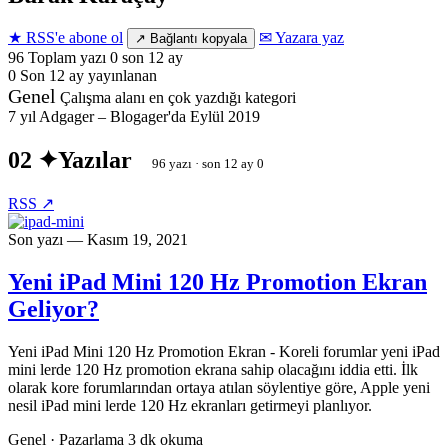
★ RSS'e abone ol
✉ Yazara yaz
↗ Bağlantı kopyala
96
Toplam yazı
0 son 12 ay
0
Son 12 ay
yayınlanan
Genel
Çalışma alanı
en çok yazdığı kategori
7 yıl
Adgager – Blogager'da
Eylül 2019
02 ✦
Yazılar
96 yazı · son 12 ay 0
RSS ↗
Son yazı — Kasım 19, 2021
Yeni iPad Mini 120 Hz Promotion Ekran
Geliyor?
Yeni iPad Mini 120 Hz Promotion Ekran - Koreli forumlar yeni iPad
mini lerde 120 Hz promotion ekrana sahip olacağını iddia etti. İlk
olarak kore forumlarından ortaya atılan söylentiye göre, Apple yeni
nesil iPad mini lerde 120 Hz ekranları getirmeyi planlıyor.
Genel · Pazarlama
3 dk okuma