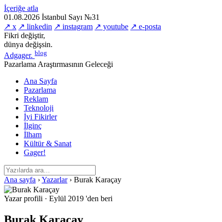
İçeriğe atla
01.08.2026
İstanbul
Sayı №31
↗ x
↗ linkedin
↗ instagram
↗ youtube
↗ e-posta
Fikri değiştir,
dünya değişsin.
blog
Adgager
.
Pazarlama Araştırmasının Geleceği
Ana Sayfa
Pazarlama
Reklam
Teknoloji
İyi Fikirler
İlginç
İlham
Kültür & Sanat
Gager!
Ana sayfa
›
Yazarlar
›
Burak Karaçay
Yazar profili
·
Eylül 2019 'den beri
Burak Karaçay