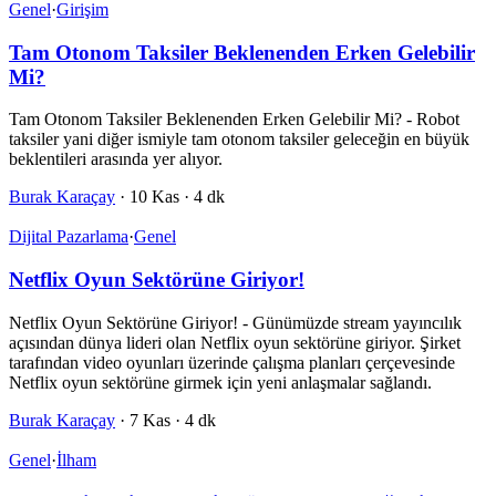
Genel
·
Girişim
Tam Otonom Taksiler Beklenenden Erken Gelebilir
Mi?
Tam Otonom Taksiler Beklenenden Erken Gelebilir Mi? - Robot
taksiler yani diğer ismiyle tam otonom taksiler geleceğin en büyük
beklentileri arasında yer alıyor.
Burak Karaçay
·
10 Kas
·
4 dk
Dijital Pazarlama
·
Genel
Netflix Oyun Sektörüne Giriyor!
Netflix Oyun Sektörüne Giriyor! - Günümüzde stream yayıncılık
açısından dünya lideri olan Netflix oyun sektörüne giriyor. Şirket
tarafından video oyunları üzerinde çalışma planları çerçevesinde
Netflix oyun sektörüne girmek için yeni anlaşmalar sağlandı.
Burak Karaçay
·
7 Kas
·
4 dk
Genel
·
İlham