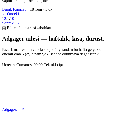
yapmıştır. O günden bugüne…
Burak Karaçay
·
18 Tem
·
3 dk
← Önceki
1
2
…
10
Sonraki →
▦ Bülten / cumartesi sabahları
Adgager ailesi — haftalık, kısa, dürüst.
Pazarlama, reklam ve teknoloji dünyasından bu hafta gerçekten
önemli olan 5 şey. Spam yok, sadece okunmaya değer içerik.
Ücretsiz
Cumartesi 09:00
Tek tıkla iptal
blog
Adgager
.