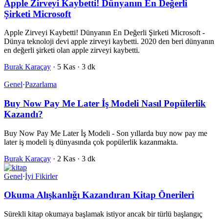
Apple Zirveyi Kaybetti! Dünyanın En Değerli
Şirketi Microsoft
Apple Zirveyi Kaybetti! Dünyanın En Değerli Şirketi Microsoft -
Dünya teknoloji devi apple zirveyi kaybetti. 2020 den beri dünyanın
en değerli şirketi olan apple zirveyi kaybetti.
Burak Karaçay
·
5 Kas
·
3 dk
Genel
·
Pazarlama
Buy Now Pay Me Later İş Modeli Nasıl Popülerlik
Kazandı?
Buy Now Pay Me Later İş Modeli - Son yıllarda buy now pay me
later iş modeli iş dünyasında çok popülerlik kazanmakta.
Burak Karaçay
·
2 Kas
·
3 dk
Genel
·
İyi Fikirler
Okuma Alışkanlığı Kazandıran Kitap Önerileri
Sürekli kitap okumaya başlamak istiyor ancak bir türlü başlangıç