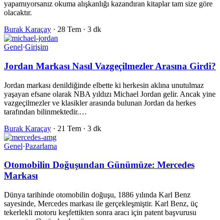
yapamıyorsanız okuma alışkanlığı kazandıran kitaplar tam size göre
olacaktır.
Burak Karaçay
·
28 Tem
·
3 dk
Genel
·
Girişim
Jordan Markası Nasıl Vazgeçilmezler Arasına Girdi?
Jordan markası denildiğinde elbette ki herkesin aklına unutulmaz
yaşayan efsane olarak NBA yıldızı Michael Jordan gelir. Ancak yine
vazgeçilmezler ve klasikler arasında bulunan Jordan da herkes
tarafından bilinmektedir.…
Burak Karaçay
·
21 Tem
·
3 dk
Genel
·
Pazarlama
Otomobilin Doğuşundan Günümüze: Mercedes
Markası
Dünya tarihinde otomobilin doğuşu, 1886 yılında Karl Benz
sayesinde, Mercedes markası ile gerçekleşmiştir. Karl Benz, üç
tekerlekli motoru keşfettikten sonra aracı için patent başvurusu