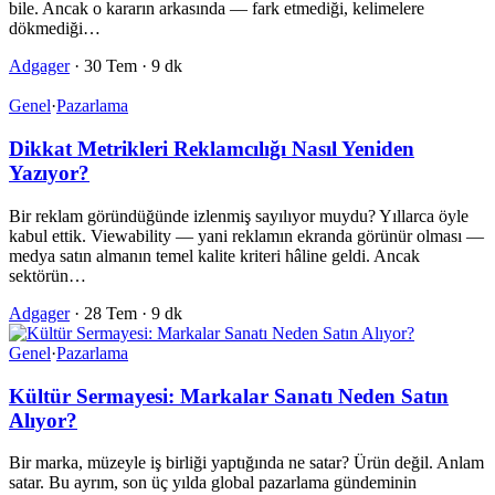
bile. Ancak o kararın arkasında — fark etmediği, kelimelere
dökmediği…
Adgager
·
30 Tem
·
9 dk
Genel
·
Pazarlama
Dikkat Metrikleri Reklamcılığı Nasıl Yeniden
Yazıyor?
Bir reklam göründüğünde izlenmiş sayılıyor muydu? Yıllarca öyle
kabul ettik. Viewability — yani reklamın ekranda görünür olması —
medya satın almanın temel kalite kriteri hâline geldi. Ancak
sektörün…
Adgager
·
28 Tem
·
9 dk
Genel
·
Pazarlama
Kültür Sermayesi: Markalar Sanatı Neden Satın
Alıyor?
Bir marka, müzeyle iş birliği yaptığında ne satar? Ürün değil. Anlam
satar. Bu ayrım, son üç yılda global pazarlama gündeminin