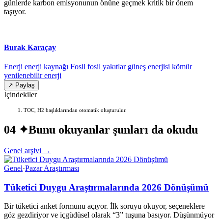
günlerde karbon emisyonunun önüne geçmek kritik bir önem
taşıyor.
Burak Karaçay
Enerji
enerji kaynağı
Fosil
fosil yakıtlar
güneş enerjisi
kömür
yenilenebilir enerji
↗ Paylaş
İçindekiler
TOC, H2 başlıklarından otomatik oluşturulur.
04 ✦
Bunu okuyanlar şunları da okudu
Genel arşivi →
Genel
·
Pazar Araştırması
Tüketici Duygu Araştırmalarında 2026 Dönüşümü
Bir tüketici anket formunu açıyor. İlk soruyu okuyor, seçeneklere
göz gezdiriyor ve içgüdüsel olarak “3” tuşuna basıyor. Düşünmüyor