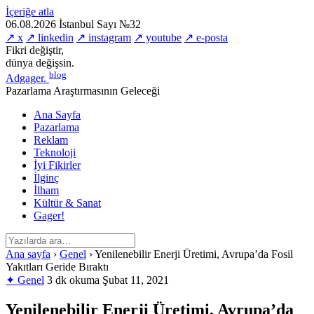
İçeriğe atla
06.08.2026
İstanbul
Sayı №32
↗ x
↗ linkedin
↗ instagram
↗ youtube
↗ e-posta
Fikri değiştir,
dünya değişsin.
blog
Adgager
.
Pazarlama Araştırmasının Geleceği
Ana Sayfa
Pazarlama
Reklam
Teknoloji
İyi Fikirler
İlginç
İlham
Kültür & Sanat
Gager!
Ana sayfa
›
Genel
›
Yenilenebilir Enerji Üretimi, Avrupa’da Fosil
Yakıtları Geride Bıraktı
✦ Genel
3 dk okuma
Şubat 11, 2021
Yenilenebilir Enerji Üretimi, Avrupa’da