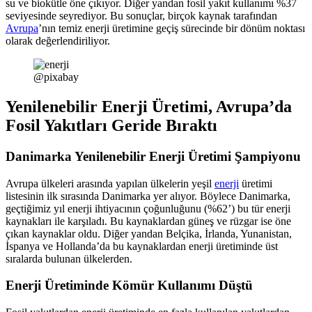
su ve biokütle öne çıkıyor. Diğer yandan fosil yakıt kullanımı %37
seviyesinde seyrediyor. Bu sonuçlar, birçok kaynak tarafından
Avrupa
’nın temiz enerji üretimine geçiş sürecinde bir dönüm noktası
olarak değerlendiriliyor.
@pixabay
Yenilenebilir Enerji Üretimi, Avrupa’da
Fosil Yakıtları Geride Bıraktı
Danimarka
Yenilenebilir Enerji Üretimi Şampiyon
u
Avrupa ülkeleri arasında yapılan ülkelerin yeşil
enerji
üretimi
listesinin ilk sırasında Danimarka yer alıyor. Böylece Danimarka,
geçtiğimiz yıl enerji ihtiyacının çoğunluğunu (%62’) bu tür enerji
kaynakları ile karşıladı. Bu kaynaklardan güneş ve rüzgar ise öne
çıkan kaynaklar oldu. Diğer yandan Belçika, İrlanda, Yunanistan,
İspanya ve Hollanda’da bu kaynaklardan enerji üretiminde üst
sıralarda bulunan ülkelerden.
Enerji Üretiminde Kömür Kullanımı Düştü