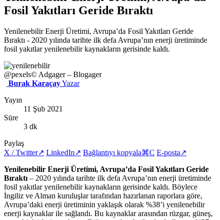
Fosil Yakıtları Geride Bıraktı
Yenilenebilir Enerji Üretimi, Avrupa’da Fosil Yakıtları Geride
Bıraktı - 2020 yılında tarihte ilk defa Avrupa’nın enerji üretiminde
fosil yakıtlar yenilenebilir kaynakların gerisinde kaldı.
@pexels
© Adgager – Blogager
Burak Karaçay
Yazar
Yayın
11 Şub 2021
Süre
3 dk
Paylaş
X / Twitter
↗
LinkedIn
↗
Bağlantıyı kopyala
⌘C
E-posta
↗
Yenilenebilir Enerji Üretimi, Avrupa’da Fosil Yakıtları Geride
Bıraktı
– 2020 yılında tarihte ilk defa Avrupa’nın enerji üretiminde
fosil yakıtlar yenilenebilir kaynakların gerisinde kaldı. Böylece
İngiliz ve Alman kuruluşlar tarafından hazırlanan raporlara göre,
Avrupa’daki enerji üretiminin yaklaşık olarak %38’i yenilenebilir
enerji kaynaklar ile sağlandı. Bu kaynaklar arasından rüzgar, güneş,