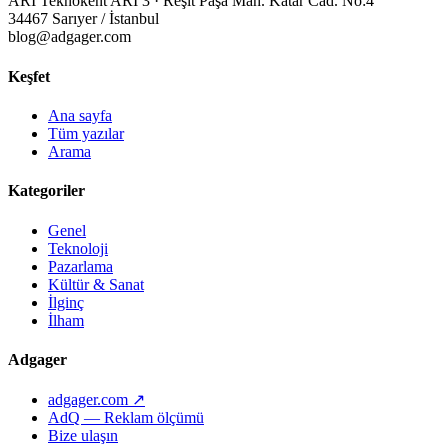
ARI Teknokent ARI 3 · Reşit Paşa Mah. Katar Cad. No:4
34467 Sarıyer / İstanbul
blog@adgager.com
Keşfet
Ana sayfa
Tüm yazılar
Arama
Kategoriler
Genel
Teknoloji
Pazarlama
Kültür & Sanat
İlginç
İlham
Adgager
adgager.com ↗
AdQ — Reklam ölçümü
Bize ulaşın