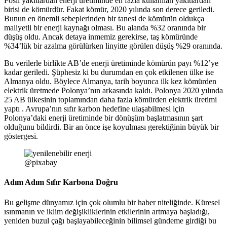
Fosil yakıtlardan enerji üretiminde en fazla kullanılan yakıtlardan
birisi de kömürdür. Fakat kömür, 2020 yılında son derece geriledi.
Bunun en önemli sebeplerinden bir tanesi de kömürün oldukça
maliyetli bir enerji kaynağı olması. Bu alanda %32 oranında bir
düşüş oldu. Ancak detaya inmemiz gerekirse, taş kömüründe
%34’lük bir azalma görülürken linyitte görülen düşüş %29 oranında.
Bu verilerle birlikte AB’de enerji üretiminde kömürün payı %12’ye
kadar geriledi. Şüphesiz ki bu durumdan en çok etkilenen ülke ise
Almanya oldu. Böylece Almanya, tarih boyunca ilk kez kömürden
elektrik üretmede Polonya’nın arkasında kaldı. Polonya 2020 yılında
25 AB ülkesinin toplamından daha fazla kömürden elektrik üretimi
yaptı . Avrupa’nın sıfır karbon hedefine ulaşabilmesi için
Polonya’daki enerji üretiminde bir dönüşüm başlatmasının şart
olduğunu bildirdi. Bir an önce işe koyulması gerektiğinin büyük bir
göstergesi.
@pixabay
Adım Adım Sıfır Karbona Doğru
Bu gelişme dünyamız için çok olumlu bir haber niteliğinde. Küresel
ısınmanın ve iklim değişikliklerinin etkilerinin artmaya başladığı,
yeniden buzul çağı başlayabileceğinin bilimsel gündeme girdiği bu