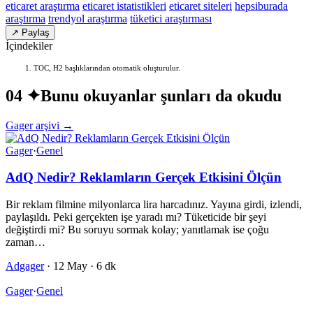
eticaret araştırma
eticaret istatistikleri
eticaret siteleri
hepsiburada
araştırma
trendyol araştırma
tüketici araştırması
↗ Paylaş
İçindekiler
TOC, H2 başlıklarından otomatik oluşturulur.
04 ✦
Bunu okuyanlar şunları da okudu
Gager arşivi →
Gager
·
Genel
AdQ Nedir? Reklamların Gerçek Etkisini Ölçün
Bir reklam filmine milyonlarca lira harcadınız. Yayına girdi, izlendi,
paylaşıldı. Peki gerçekten işe yaradı mı? Tüketicide bir şeyi
değiştirdi mi? Bu soruyu sormak kolay; yanıtlamak ise çoğu
zaman…
Adgager
·
12 May
·
6 dk
Gager
·
Genel