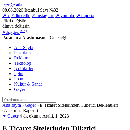
İçeriğe atla
08.08.2026
İstanbul
Sayı №32
↗ x
↗ linkedin
↗ instagram
↗ youtube
↗ e-posta
Fikri değiştir,
dünya değişsin.
blog
Adgager
.
Pazarlama Araştırmasının Geleceği
Ana Sayfa
Pazarlama
Reklam
Teknoloji
İyi Fikirler
İlginç
İlham
Kültür & Sanat
Gager!
Ana sayfa
›
Gager
›
E-Ticaret Sitelerinden Tüketici Beklentileri
(Araştırma Raporu)
✦ Gager
4 dk okuma
Aralık 1, 2023
E-Ticaret Sitelerinden Tüketici