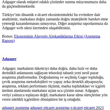
Adgager olarak müşteri odaklı çözümler sunma misyonumuzu daha
da güçlendirmektedir.
Türkiye’nin dinamik e-ticaret ekosistemindeki bu evrimlere dair
analizimiz, markalara doğru zamanda doğru stratejilerle hareket etme
yeteneği kazandırmasını umuyoruz. Diğer araştırma raporlarımıza da
Adgager web sitesi üzerinden ulaşabilirsiniz.
Bonus:
Ekonominin Alışveriş Alışkanlıklarına Etkisi (Araştırma
Raporu)
Adgager
Adgager, markaların tüketiciyi daha doğru, daha hızlı ve daha
derinlikli anlamasını sağlayan teknoloji tabanlı yeni nesil pazar
araştırma platformudur. Doğrulanmış ve seçilmiş Gager topluluğu,
çevik araştırma metodolojileri ve yapay zeka destekli altyapısıyla;
araştırma, reklam performans ölçümü, marka toplulukları ve içgörü
üretimi alanlarında markalara uçtan uca çözüm sunar. Adgager,
veriyi yalnızca toplayan değil; markaların karar alma süreçlerine yön
veren nitelikli içgörülere dönüştüren bir iş ortağıdır.
adgager araştırma
adgager eticaret araştırma
e-ticaret
eticaret 2023