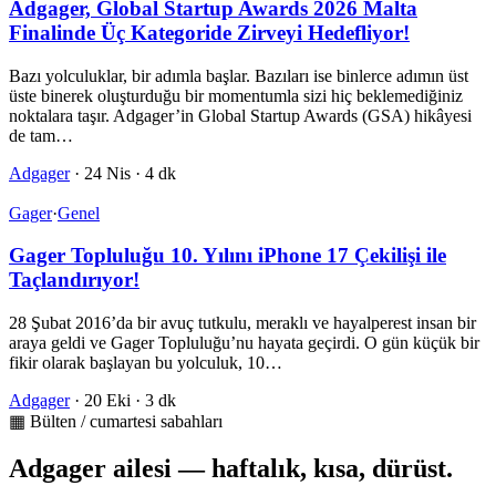
Adgager, Global Startup Awards 2026 Malta
Finalinde Üç Kategoride Zirveyi Hedefliyor!
Bazı yolculuklar, bir adımla başlar. Bazıları ise binlerce adımın üst
üste binerek oluşturduğu bir momentumla sizi hiç beklemediğiniz
noktalara taşır. Adgager’in Global Startup Awards (GSA) hikâyesi
de tam…
Adgager
·
24 Nis
·
4 dk
Gager
·
Genel
Gager Topluluğu 10. Yılını iPhone 17 Çekilişi ile
Taçlandırıyor!
28 Şubat 2016’da bir avuç tutkulu, meraklı ve hayalperest insan bir
araya geldi ve Gager Topluluğu’nu hayata geçirdi. O gün küçük bir
fikir olarak başlayan bu yolculuk, 10…
Adgager
·
20 Eki
·
3 dk
▦ Bülten / cumartesi sabahları
Adgager ailesi — haftalık, kısa, dürüst.