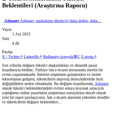
Beklentileri (Araştırma Raporu)
Adgager
Adgager, markaların tüketiciyi daha doğru, daha…
Yayın
1 Ara 2023
Süre
4 dk
Paylaş
X / Twitter
↗
LinkedIn
↗
Bağlantıyı kopyala
⌘C
E-posta
↗
Son yıllarda değişen tüketici alışkanlıkları ve dinamik pazar
koşullarıyla birlikte, Türkiye’nin e-ticaret arenasında sürekli bir
evrim yaşanmaktadır. İnternet erişiminin genişlemesi ve mobil
teknolojinin gelişimi, tüketicilerin alışveriş deneyimlerinde hızlı
değişikliklere neden olmaktadır. Bu değişim koşullarında,
Adgager
olarak tüketici beklentilerindeki evrimi ortaya koymak amacıyla
yaptığımız online pazarlama araştırması sonuçlarına dayalı olarak
yeni bir rapor paylaşıyoruz. İşte e-ticaret alanında yükselen trendler
ve tüketicilerin değişen beklentileri…