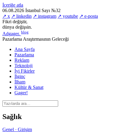
İçeriğe atla
06.08.2026
İstanbul
Sayı №32
↗ x
↗ linkedin
↗ instagram
↗ youtube
↗ e-posta
Fikri değiştir,
dünya değişsin.
blog
Adgager
.
Pazarlama Araştırmasının Geleceği
Ana Sayfa
Pazarlama
Reklam
Teknoloji
İyi Fikirler
İlginç
İlham
Kültür & Sanat
Gager!
Sağlık
Genel · Girişim