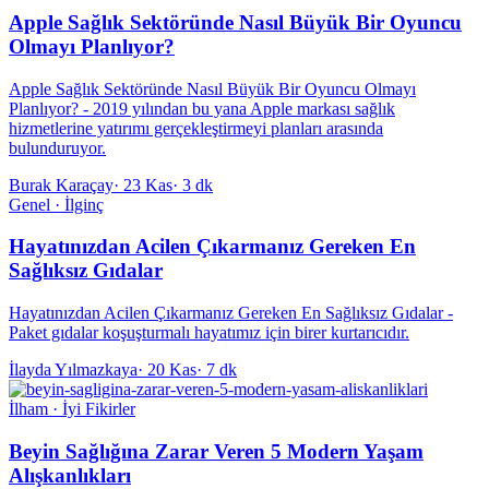
Apple Sağlık Sektöründe Nasıl Büyük Bir Oyuncu
Olmayı Planlıyor?
Apple Sağlık Sektöründe Nasıl Büyük Bir Oyuncu Olmayı
Planlıyor? - 2019 yılından bu yana Apple markası sağlık
hizmetlerine yatırımı gerçekleştirmeyi planları arasında
bulunduruyor.
Burak Karaçay
·
23 Kas
·
3 dk
Genel · İlginç
Hayatınızdan Acilen Çıkarmanız Gereken En
Sağlıksız Gıdalar
Hayatınızdan Acilen Çıkarmanız Gereken En Sağlıksız Gıdalar -
Paket gıdalar koşuşturmalı hayatımız için birer kurtarıcıdır.
İlayda Yılmazkaya
·
20 Kas
·
7 dk
İlham · İyi Fikirler
Beyin Sağlığına Zarar Veren 5 Modern Yaşam
Alışkanlıkları