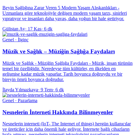
Beyin Sağlığına Zarar Veren 5 Modern Yaşam Alışkanlıkları -
Uzmanlara göre teknolojiyle değişen modern yaşam tarzı, sinirleri
yıpratıyor ve insanları daha yavaş, daha yoğun bir hale getiriyor.
Gülistan Ay
·
17 Kas
·
6 dk
Genel · İlginç
Müzik ve Sağlık – Müziğin Sağlığa Faydaları
Müzik ve Sağlık - Müziğin Sağlığa Faydaları - Müzik, insan türünün
temel bir özelliğidir. Neredeyse tüm kültürler, en ilkelden en
gelişmişe kadar müzik yaparlar. Tarih boyunca doğruydu ve bir
bireyin ömrü boyunca doğrudur.
İlayda Yılmazkaya
·
9 Tem
·
6 dk
Genel · Pazarlama
Nesnelerin İnterneti Hakkında Bilinmeyenler
Nesnelerin interneti (IoT- The Internet of things) hergün kullanıcılar
ve üreticiler için daha önemli hale geliyor. İnternete bağlı cihazların
hızla artması, nesnelerin interneti teknolojisini pazarlayanların