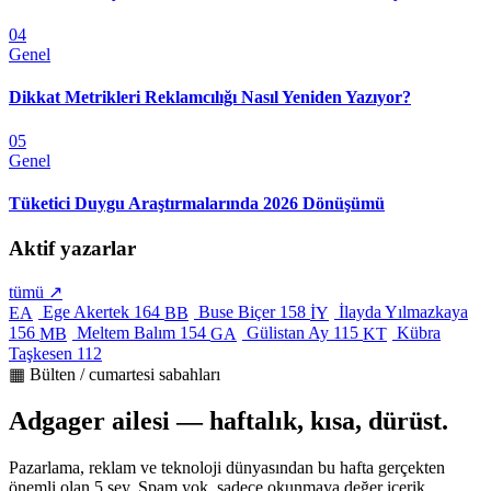
04
Genel
Dikkat Metrikleri Reklamcılığı Nasıl Yeniden Yazıyor?
05
Genel
Tüketici Duygu Araştırmalarında 2026 Dönüşümü
Aktif yazarlar
tümü ↗
Ege Akertek
164
Buse Biçer
158
İlayda Yılmazkaya
EA
BB
İY
156
Meltem Balım
154
Gülistan Ay
115
Kübra
MB
GA
KT
Taşkesen
112
▦ Bülten / cumartesi sabahları
Adgager ailesi — haftalık, kısa, dürüst.
Pazarlama, reklam ve teknoloji dünyasından bu hafta gerçekten
önemli olan 5 şey. Spam yok, sadece okunmaya değer içerik.