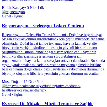
Burak Karaçay
·
5 Nis
·
4 dk
Genel · İlginç
Rejenerasyon – Geleceğin Tedavi Yöntemi
Rejenerasyon - Geleceğin Tedavi Yöntemi - Doğal ve beşeri hayat,
olağan sirkülasyonunu sürdürebilmek için çeşitli mücadelelere sahne
olmaktadır. Doğal hayat içinde tek amaç hayatta kalmak ve aile
bireylerinin varlığını sürdürebilmesi için güvenli bir sürü ortamı
oluşturmaktır. Bunun içinde doğal sistem içinde canlı hayatının
belirli kurallar içerisinde işlerliğini sürdürebilmesi için
organizmaların hayatta kalma savaşları ortaya çıkmaktadır. Bu sırada
çeşitli yaralanmalar mücadele sırasında meydana gelmekle birlikte
bazı canlıların doğal olarak bazı uzuvlarını kaybetmeleri durumunda
biyolojik oluşumu itibariyle yenisinin çıkması durumu mevcuttur.
Musa Doğan
·
15 Oca
·
5 dk
Genel · İlginç
Evrensel Dil Müzik – Müzik Terapisi ve Sağlık