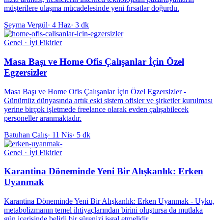
müşterilere ulaşma mücadelesinde yeni fırsatlar doğurdu.
Şeyma Vergül
·
4 Haz
·
3 dk
Genel · İyi Fikirler
Masa Başı ve Home Ofis Çalışanlar İçin Özel
Egzersizler
Masa Başı ve Home Ofis Çalışanlar İçin Özel Egzersizler -
Günümüz dünyasında artık eski sistem ofisler ve şirketler kurulması
yerine birçok işletmede freelance olarak evden çalışabilecek
personeller aranmaktadır.
Batuhan Çalış
·
11 Nis
·
5 dk
Genel · İyi Fikirler
Karantina Döneminde Yeni Bir Alışkanlık: Erken
Uyanmak
Karantina Döneminde Yeni Bir Alışkanlık: Erken Uyanmak - Uyku,
metabolizmanın temel ihtiyaçlarından birini oluştursa da mutlaka
gün içerisinde belirli bir sürenizi işgal etmelidir.