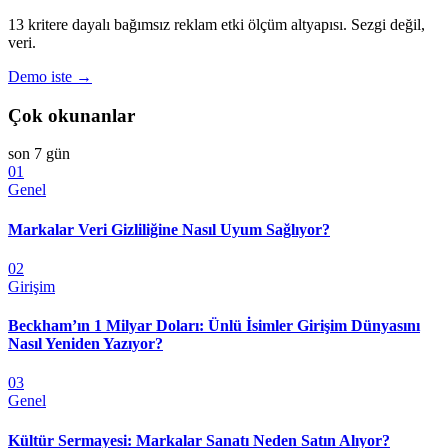
13 kritere dayalı bağımsız reklam etki ölçüm altyapısı. Sezgi değil,
veri.
Demo iste →
Çok okunanlar
son 7 gün
01
Genel
Markalar Veri Gizliliğine Nasıl Uyum Sağlıyor?
02
Girişim
Beckham’ın 1 Milyar Doları: Ünlü İsimler Girişim Dünyasını
Nasıl Yeniden Yazıyor?
03
Genel
Kültür Sermayesi: Markalar Sanatı Neden Satın Alıyor?