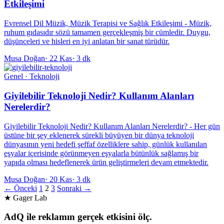
Etkileşimi
Evrensel Dil Müzik, Müzik Terapisi ve Sağlık Etkileşimi - Müzik,
ruhum gıdasıdır sözü tamamen gerçekleşmiş bir cümledir. Duygu,
düşünceleri ve hisleri en iyi anlatan bir sanat türüdür.
Musa Doğan
·
22 Kas
·
3 dk
Genel · Teknoloji
Giyilebilir Teknoloji Nedir? Kullanım Alanları
Nerelerdir?
Giyilebilir Teknoloji Nedir? Kullanım Alanları Nerelerdir? - Her gün
üstüne bir şey eklenerek sürekli büyüyen bir dünya teknoloji
dünyasının yeni hedefi şeffaf özelliklere sahip, günlük kullanılan
eşyalar içerisinde görünmeyen eşyalarla bütünlük sağlamış bir
yapıda olması hedeflenerek ürün geliştirmeleri devam etmektedir.
Musa Doğan
·
20 Kas
·
3 dk
← Önceki
1
2
3
Sonraki →
★ Gager Lab
AdQ ile reklamın gerçek etkisini ölç.