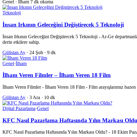
Genel · İlham
7 dk okuma
Teknoloji
İnsan Irkının Geleceğini Değiştirecek 5 Teknoloji
İnsan Irkının Geleceğini Değiştirecek 5 Teknoloji - Ar-Ge departmanla
derin etkilere sahip.
Gülistan Ay
·
24 Şub
·
9 dk
Genel
·
İlham
İlham Veren Filmler – İlham Veren 18 Film
İlham Veren Filmler - İlham Veren 18 Film - Film arayışlarımız bazen 
Gülistan Ay
·
3 Ara
·
10 dk
Dijital Pazarlama
·
Genel
KFC Nasıl Pazarlama Haftasında Yılın Markası Old
KFC Nasıl Pazarlama Haftasında Yılın Markası Oldu? - 18 Ekim Pazar