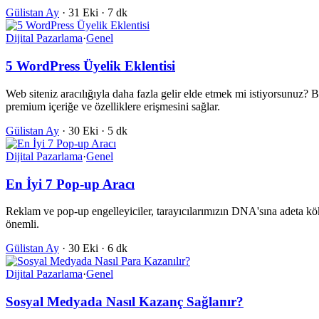
Gülistan Ay
·
31 Eki
·
7 dk
Dijital Pazarlama
·
Genel
5 WordPress Üyelik Eklentisi
Web siteniz aracılığıyla daha fazla gelir elde etmek mi istiyorsunuz? 
premium içeriğe ve özelliklere erişmesini sağlar.
Gülistan Ay
·
30 Eki
·
5 dk
Dijital Pazarlama
·
Genel
En İyi 7 Pop-up Aracı
Reklam ve pop-up engelleyiciler, tarayıcılarımızın DNA'sına adeta kök 
önemli.
Gülistan Ay
·
30 Eki
·
6 dk
Dijital Pazarlama
·
Genel
Sosyal Medyada Nasıl Kazanç Sağlanır?