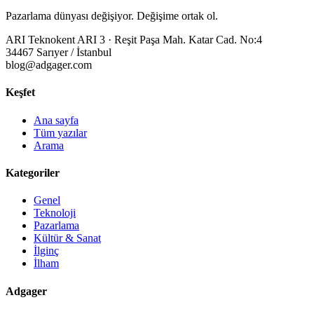
Pazarlama dünyası değişiyor. Değişime ortak ol.
ARI Teknokent ARI 3 · Reşit Paşa Mah. Katar Cad. No:4
34467 Sarıyer / İstanbul
blog@adgager.com
Keşfet
Ana sayfa
Tüm yazılar
Arama
Kategoriler
Genel
Teknoloji
Pazarlama
Kültür & Sanat
İlginç
İlham
Adgager