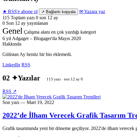
★ RSS'e abone ol
✉ Yazara yaz
↗ Bağlantı kopyala
115
Toplam yazı
0 son 12 ay
0
Son 12 ay
yayınlanan
Genel
Çalışma alanı
en çok yazdığı kategori
6 yıl
Adgager – Blogager'da
Mayıs 2020
Hakkında
Gülistan Ay henüz bir bio eklemedi.
LinkedIn
RSS
02 ✦
Yazılar
115 yazı · son 12 ay 0
RSS ↗
Son yazı — Mart 19, 2022
2022’de İlham Verecek Grafik Tasarım Tr
Grafik tasarımında yeni bir döneme geçiliyor. 2022'de ilham verecek gr