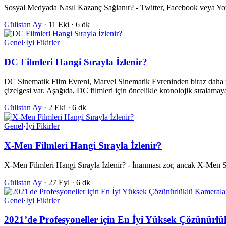
Sosyal Medyada Nasıl Kazanç Sağlanır? - Twitter, Facebook veya YouT
Gülistan Ay
·
11 Eki
·
6 dk
Genel
·
İyi Fikirler
DC Filmleri Hangi Sırayla İzlenir?
DC Sinematik Film Evreni, Marvel Sinematik Evreninden biraz daha zor
çizelgesi var. Aşağıda, DC filmleri için öncelikle kronolojik sıralamay
Gülistan Ay
·
2 Eki
·
6 dk
Genel
·
İyi Fikirler
X-Men Filmleri Hangi Sırayla İzlenir?
X-Men Filmleri Hangi Sırayla İzlenir? - İnanması zor, ancak X-Men Si
Gülistan Ay
·
27 Eyl
·
6 dk
Genel
·
İyi Fikirler
2021’de Profesyoneller için En İyi Yüksek Çözünürl