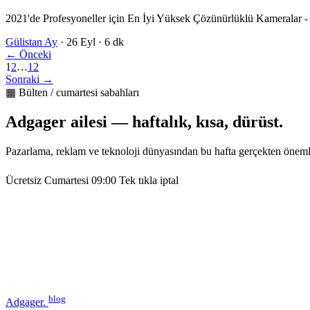
2021'de Profesyoneller için En İyi Yüksek Çözünürlüklü Kameralar - Pi
Gülistan Ay
·
26 Eyl
·
6 dk
← Önceki
1
2
…
12
Sonraki →
▦ Bülten / cumartesi sabahları
Adgager ailesi — haftalık, kısa, dürüst.
Pazarlama, reklam ve teknoloji dünyasından bu hafta gerçekten öneml
Ücretsiz
Cumartesi 09:00
Tek tıkla iptal
blog
Adgager
.