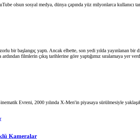
ube olsun sosyal medya, dünya çapında yüz milyonlarca kullanıcı taraf
lu bir başlangıç ​​yaptı. Ancak elbette, son yedi yılda yayınlanan bir
a ardından filmlerin çıkış tarihlerine göre yaptığımız sıralamaya yer verd
nematik Evreni, 2000 yılında X-Men'in piyasaya sürülmesiyle yaklaşık 
üklü Kameralar