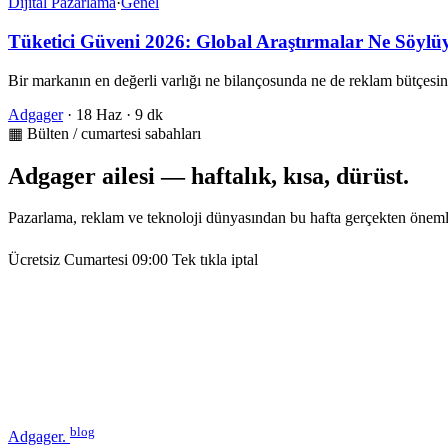
Dijital Pazarlama
·
Genel
Tüketici Güveni 2026: Global Araştırmalar Ne Söylü
Bir markanın en değerli varlığı ne bilançosunda ne de reklam bütçesin
Adgager
·
18 Haz
·
9 dk
▦ Bülten / cumartesi sabahları
Adgager ailesi — haftalık, kısa, dürüst.
Pazarlama, reklam ve teknoloji dünyasından bu hafta gerçekten öneml
Ücretsiz
Cumartesi 09:00
Tek tıkla iptal
blog
Adgager
.