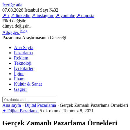
İçeriğe atla
07.08.2026
İstanbul
Sayı №32
↗ x
↗ linkedin
↗ instagram
↗ youtube
↗ e-posta
Fikri değiştir,
dünya değişsin.
blog
Adgager
.
Pazarlama Araştırmasının Geleceği
Ana Sayfa
Pazarlama
Reklam
Teknoloji
İyi Fikirler
İlginç
İlham
Kültür & Sanat
Gager!
Ana sayfa
›
Dijital Pazarlama
›
Gerçek Zamanlı Pazarlama Örnekleri
✦ Dijital Pazarlama
5 dk okuma
Temmuz 8, 2021
Gerçek Zamanlı Pazarlama Örnekleri