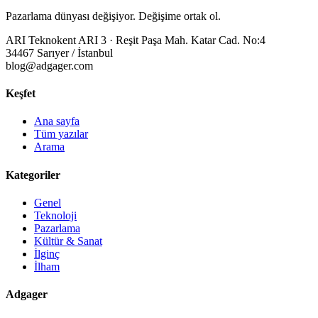
Pazarlama dünyası değişiyor. Değişime ortak ol.
ARI Teknokent ARI 3 · Reşit Paşa Mah. Katar Cad. No:4
34467 Sarıyer / İstanbul
blog@adgager.com
Keşfet
Ana sayfa
Tüm yazılar
Arama
Kategoriler
Genel
Teknoloji
Pazarlama
Kültür & Sanat
İlginç
İlham
Adgager