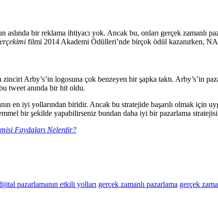
 aslında bir reklama ihtiyacı yok. Ancak bu, onları gerçek zamanlı p
erçekimi
filmi 2014 Akademi Ödülleri’nde birçok ödül kazanırken, NA
n zinciri Arby’s’in logosuna çok benzeyen bir şapka taktı. Arby’s’in p
bu tweet anında bir hit oldu.
n en iyi yollarından biridir. Ancak bu stratejide başarılı olmak için uy
mel bir şekilde yapabilirseniz bundan daha iyi bir pazarlama stratejis
isi Faydaları Nelerdir?
dijital pazarlamanın etkili yolları
gerçek zamanlı pazarlama
gerçek zaman