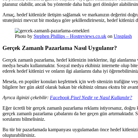
planınız olabilir, ancak bu yöntemle daha hızlı geri dönüşler alabilirsin
Amaç, hedef kitlenizle iletişim sağlamak ve markanızın değerini doğru 
stratejinizi mevcut bir modaya göre şekillendirirseniz, hedef kitlenizi 
Photo by
Stephen Phillips – Hostreviews.co.uk
on
Unsplash
Gerçek Zamanlı Pazarlama Nasıl Uygulanır?
Gerçek zamanlı pazarlama, hedef kitlenizin isteklerine, ilgi alanlarına 
medya hesabı kullanmaktır. Sosyal medya ekibiniz internette olup biteni
ederek hedef kitlenizi ve onların ilgi alanlarını daha iyi öğrenebilirsini
Mesela, en popüler konuları keşfetmek için web sitenizin trafiğine veya
bilgilere her gün aktif olarak bakan bir ekibiniz olması ekstra bir avant
Ayrıca ilginizi çekebilir:
Facebook Pixel Nedir ve Nasıl Kullanılır?
Eğer ücretli bir gerçek zamanlı pazarlama reklamı istiyorsanız, doğru 
gerçek zamanlı pazarlama çabalarını da her geçen gün artırmaktadır. So
sorularını bilmelisiniz.
Bu tür bir pazarlamada kampanyası uygulamadan önce hedef kitlenizi 
oluşturabilirsiniz.