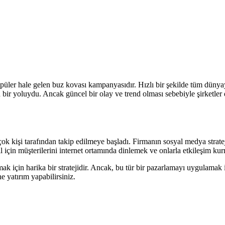
ler hale gelen buz kovası kampanyasıdır. Hızlı bir şekilde tüm dünyayı
 yoluydu. Ancak güncel bir olay ve trend olması sebebiyle şirketler de
çok kişi tarafından takip edilmeye başladı. Firmanın sosyal medya strate
l için müşterilerini internet ortamında dinlemek ve onlarla etkileşim ku
 için harika bir stratejidir. Ancak, bu tür bir pazarlamayı uygulamak iç
e yatırım yapabilirsiniz.