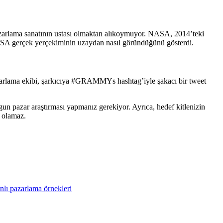
azarlama sanatının ustası olmaktan alıkoymuyor. NASA, 2014’teki
SA gerçek yerçekiminin uzaydan nasıl göründüğünü gösterdi.
azarlama ekibi, şarkıcıya #GRAMMYs hashtag’iyle şakacı bir tweet
gun pazar araştırması yapmanız gerekiyor. Ayrıca, hedef kitlenizin
i olamaz.
lı pazarlama örnekleri