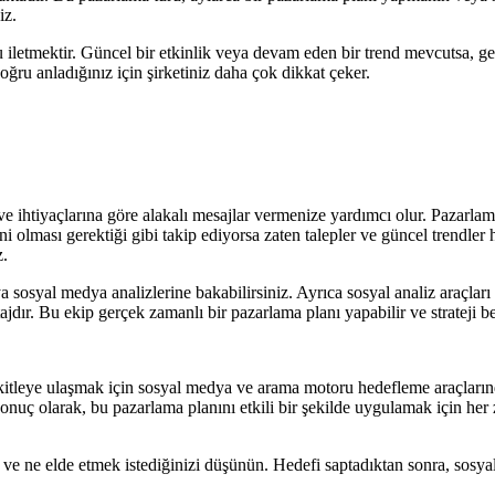
iz.
iletmektir. Güncel bir etkinlik veya devam eden bir trend mevcutsa, ger
doğru anladığınız için şirketiniz daha çok dikkat çeker.
ve ihtiyaçlarına göre alakalı mesajlar vermenize yardımcı olur. Pazarlamac
 olması gerektiği gibi takip ediyorsa zaten talepler ve güncel trendler ha
z.
 sosyal medya analizlerine bakabilirsiniz. Ayrıca sosyal analiz araçları 
ajdır. Bu ekip gerçek zamanlı bir pazarlama planı yapabilir ve strateji bel
kitleye ulaşmak için sosyal medya ve arama motoru hedefleme araçlarında
nuç olarak, bu pazarlama planını etkili bir şekilde uygulamak için her za
ve ne elde etmek istediğinizi düşünün. Hedefi saptadıktan sonra, sosy