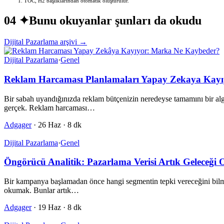
TOC, H2 başlıklarından otomatik oluşturulur.
04 ✦
Bunu okuyanlar şunları da okudu
Dijital Pazarlama arşivi →
Dijital Pazarlama
·
Genel
Reklam Harcaması Planlamaları Yapay Zekaya Kay
Bir sabah uyandığınızda reklam bütçenizin neredeyse tamamını bir algori
gerçek. Reklam harcaması…
Adgager
·
26 Haz
·
8 dk
Dijital Pazarlama
·
Genel
Öngörücü Analitik: Pazarlama Verisi Artık Geleceği
Bir kampanya başlamadan önce hangi segmentin tepki vereceğini bil
okumak. Bunlar artık…
Adgager
·
19 Haz
·
8 dk