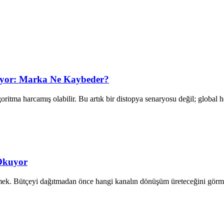
ıyor: Marka Ne Kaybeder?
tma harcamış olabilir. Bu artık bir distopya senaryosu değil; global hol
 Okuyor
mek. Bütçeyi dağıtmadan önce hangi kanalın dönüşüm üreteceğini görme