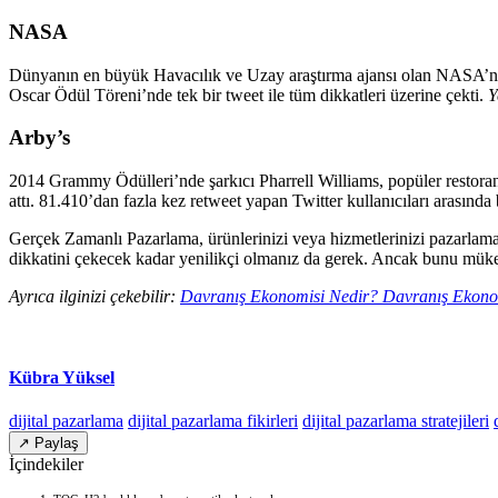
NASA
Dünyanın en büyük Havacılık ve Uzay araştırma ajansı olan NASA’nın
Oscar Ödül Töreni’nde tek bir tweet ile tüm dikkatleri üzerine çekti.
Y
Arby’s
2014 Grammy Ödülleri’nde şarkıcı Pharrell Williams, popüler restora
attı. 81.410’dan fazla kez retweet yapan Twitter kullanıcıları arasında 
Gerçek Zamanlı Pazarlama, ürünlerinizi veya hizmetlerinizi pazarlamanı
dikkatini çekecek kadar yenilikçi olmanız da gerek. Ancak bunu mükem
Ayrıca ilginizi çekebilir:
Davranış Ekonomisi Nedir? Davranış Ekonom
Kübra Yüksel
dijital pazarlama
dijital pazarlama fikirleri
dijital pazarlama stratejileri
↗ Paylaş
İçindekiler