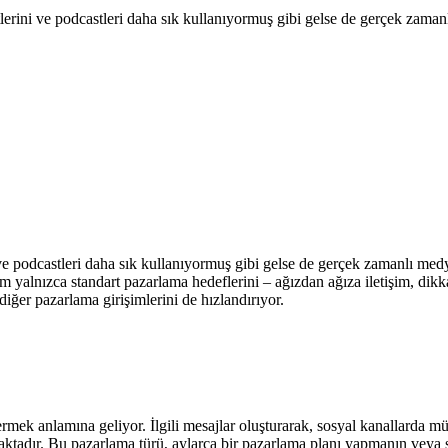
erini ve podcastleri daha sık kullanıyormuş gibi gelse de gerçek zaman
 ve podcastleri daha sık kullanıyormuş gibi gelse de gerçek zamanlı med
yalnızca standart pazarlama hedeflerini – ağızdan ağıza iletişim, dikka
iğer pazarlama girişimlerini de hızlandırıyor.
ek anlamına geliyor. İlgili mesajlar oluşturarak, sosyal kanallarda müş
ktadır. Bu pazarlama türü, aylarca bir pazarlama planı yapmanın veya st