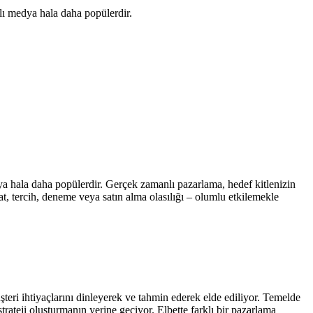
lı medya hala daha popülerdir.
ya hala daha popülerdir. Gerçek zamanlı pazarlama, hedef kitlenizin
t, tercih, deneme veya satın alma olasılığı – olumlu etkilemekle
teri ihtiyaçlarını dinleyerek ve tahmin ederek elde ediliyor. Temelde
rateji oluşturmanın yerine geçiyor. Elbette farklı bir pazarlama