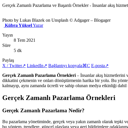
Gerçek Zamanlı Pazarlama ve Başarılı Örnekler - İnsanlar akış hizmetl
Photo by Lukas Blazek on Unsplash
© Adgager – Blogager
Kübra Yüksel
Yazar
Yayın
8 Tem 2021
Süre
5 dk
Paylaş
X / Twitter
↗
LinkedIn
↗
Bağlantıyı kopyala
⌘C
E-posta
↗
Gerçek Zamanlı Pazarlama Örnekleri
– İnsanlar akış hizmetlerini
dikkatini çekmenin ve onları dönüştürmenin harika bir yolu. Bu yöntem 
kalmayıp, aynı zamanda ücretli ve sahip olunan medya etkinliği dahil d
Gerçek Zamanlı Pazarlama Örnekleri
Gerçek Zamanlı Pazarlama Nedir?
Bu pazarlama yönetiminde, gerçek veya yakın zamanlı olarak tepki verm
bu yöntem, trendlere, güncel olaylara veya geri bildirimlere odaklanma