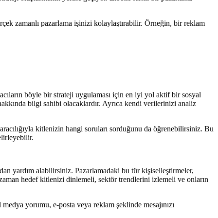
çek zamanlı pazarlama işinizi kolaylaştırabilir. Örneğin, bir reklam
ıların böyle bir strateji uygulaması için en iyi yol aktif bir sosyal
kkında bilgi sahibi olacaklardır. Ayrıca kendi verilerinizi analiz
aracılığıyla kitlenizin hangi soruları sorduğunu da öğrenebilirsiniz. Bu
irleyebilir.
n yardım alabilirsiniz. Pazarlamadaki bu tür kişiselleştirmeler,
man hedef kitlenizi dinlemeli, sektör trendlerini izlemeli ve onların
al medya yorumu, e-posta veya reklam şeklinde mesajınızı