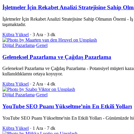
İşletmeler İçin Rekabet Analizi Stratejisine Sahip O
İşletmeler İçin Rekabet Analizi Stratejisine Sahip Olmanın Önemi - İş 
taşımaktadır.
Kübra Yüksel
·
3 Ara
·
3 dk
Dijital Pazarlama
·
Genel
Geleneksel Pazarlama ve Çağdaş Pazarlama
Geleneksel Pazarlama ve Çağdaş Pazarlama - Potansiyel müşteri kazan
kullanıldıklarını ortaya koyuyor.
Kübra Yüksel
·
2 Ara
·
4 dk
Dijital Pazarlama
·
Genel
YouTube SEO Puanı Yükseltme’nin En Etkili Yolları
YouTube SEO Puanı Yükseltme'nin En Etkili Yolları - Günümüzde hiçbi
Kübra Yüksel
·
1 Ara
·
7 dk