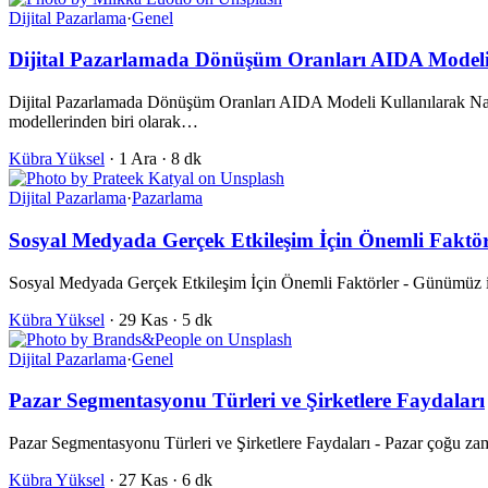
Dijital Pazarlama
·
Genel
Dijital Pazarlamada Dönüşüm Oranları AIDA Modeli K
Dijital Pazarlamada Dönüşüm Oranları AIDA Modeli Kullanılarak Nasıl 
modellerinden biri olarak…
Kübra Yüksel
·
1 Ara
·
8 dk
Dijital Pazarlama
·
Pazarlama
Sosyal Medyada Gerçek Etkileşim İçin Önemli Faktör
Sosyal Medyada Gerçek Etkileşim İçin Önemli Faktörler - Günümüz işl
Kübra Yüksel
·
29 Kas
·
5 dk
Dijital Pazarlama
·
Genel
Pazar Segmentasyonu Türleri ve Şirketlere Faydaları
Pazar Segmentasyonu Türleri ve Şirketlere Faydaları - Pazar çoğu zam
Kübra Yüksel
·
27 Kas
·
6 dk