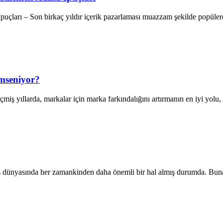
puçları – Son birkaç yıldır içerik pazarlaması muazzam şekilde popüler
mseniyor?
ıllarda, markalar için marka farkındalığını artırmanın en iyi yolu, ge
k iş dünyasında her zamankinden daha önemli bir hal almış durumda. Bu