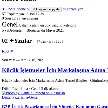
★ RSS'e abone ol
✉ Yazara yaz
↗ Bağlantı kopyala
57
Toplam yazı
0 son 12 ay
0
Son 12 ay
yayınlanan
Genel
Çalışma alanı
en çok yazdığı kategori
5 yıl
Adgager – Blogager'da
Mayıs 2021
02 ✦
Yazılar
57 yazı · son 12 ay 0
RSS ↗
Son yazı — Aralık 16, 2021
Küçük İşletmeler İçin Markalaşma Adına T
Küçük İşletmeler İçin Markalaşma Adına Temel Bilgiler - Günümüzde hey
Dijital Pazarlama · Genel
5 dk okuma
Dijital Pazarlama
·
Genel
B2B İçerik Pazarlaması İçin Yönetici Katılımını Gara