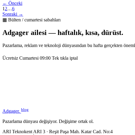
← Önceki
1
2
…
6
Sonraki →
▦ Bülten / cumartesi sabahları
Adgager ailesi — haftalık, kısa, dürüst.
Pazarlama, reklam ve teknoloji dünyasından bu hafta gerçekten öneml
Ücretsiz
Cumartesi 09:00
Tek tıkla iptal
blog
Adgager
.
Pazarlama dünyası değişiyor. Değişime ortak ol.
ARI Teknokent ARI 3 · Reşit Paşa Mah. Katar Cad. No:4