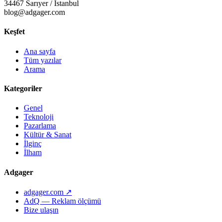
34467 Sarıyer / İstanbul
blog@adgager.com
Keşfet
Ana sayfa
Tüm yazılar
Arama
Kategoriler
Genel
Teknoloji
Pazarlama
Kültür & Sanat
İlginç
İlham
Adgager
adgager.com ↗
AdQ — Reklam ölçümü
Bize ulaşın