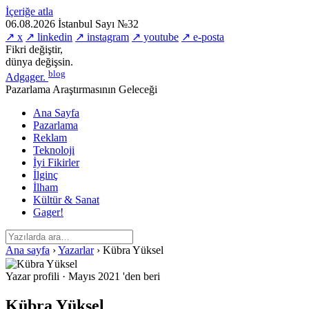
İçeriğe atla
06.08.2026
İstanbul
Sayı №32
↗ x
↗ linkedin
↗ instagram
↗ youtube
↗ e-posta
Fikri değiştir,
dünya değişsin.
blog
Adgager
.
Pazarlama Araştırmasının Geleceği
Ana Sayfa
Pazarlama
Reklam
Teknoloji
İyi Fikirler
İlginç
İlham
Kültür & Sanat
Gager!
Ana sayfa
›
Yazarlar
›
Kübra Yüksel
Yazar profili
·
Mayıs 2021 'den beri
Kübra Yüksel