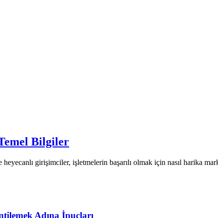
emel Bilgiler
ecanlı girişimciler, işletmelerin başarılı olmak için nasıl harika mark
ntilemek Adına İpuçları