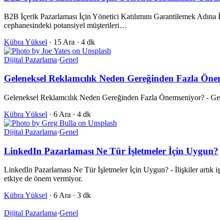
B2B İçerik Pazarlaması İçin Yönetici Katılımını Garantilemek Adına İ
cephanesindeki potansiyel müşterileri…
Kübra Yüksel
·
15 Ara
·
4 dk
Dijital Pazarlama
·
Genel
Geleneksel Reklamcılık Neden Gereğinden Fazla Öne
Geleneksel Reklamcılık Neden Gereğinden Fazla Önemseniyor? - Geçmiş y
Kübra Yüksel
·
6 Ara
·
4 dk
Dijital Pazarlama
·
Genel
LinkedIn Pazarlaması Ne Tür İşletmeler İçin Uygun?
LinkedIn Pazarlaması Ne Tür İşletmeler İçin Uygun? - İlişkiler artı
etkiye de önem vermiyor.
Kübra Yüksel
·
6 Ara
·
3 dk
Dijital Pazarlama
·
Genel