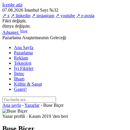
İçeriğe atla
07.08.2026
İstanbul
Sayı №32
↗ x
↗ linkedin
↗ instagram
↗ youtube
↗ e-posta
Fikri değiştir,
dünya değişsin.
blog
Adgager
.
Pazarlama Araştırmasının Geleceği
Ana Sayfa
Pazarlama
Reklam
Teknoloji
İyi Fikirler
İlginç
İlham
Kültür & Sanat
Gager!
Ana sayfa
›
Yazarlar
›
Buse Biçer
Yazar profili
·
Kasım 2019 'den beri
Buse Biçer