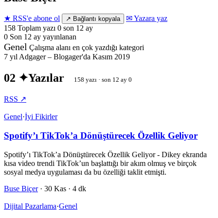
★ RSS'e abone ol
✉ Yazara yaz
↗ Bağlantı kopyala
158
Toplam yazı
0 son 12 ay
0
Son 12 ay
yayınlanan
Genel
Çalışma alanı
en çok yazdığı kategori
7 yıl
Adgager – Blogager'da
Kasım 2019
02 ✦
Yazılar
158 yazı · son 12 ay 0
RSS ↗
Genel
·
İyi Fikirler
Spotify’ı TikTok’a Dönüştürecek Özellik Geliyor
Spotify’ı TikTok’a Dönüştürecek Özellik Geliyor - Dikey ekranda
kısa video trendi TikTok’un başlattığı bir akım olmuş ve birçok
sosyal medya uygulaması da bu özelliği taklit etmişti.
Buse Biçer
·
30 Kas
·
4 dk
Dijital Pazarlama
·
Genel