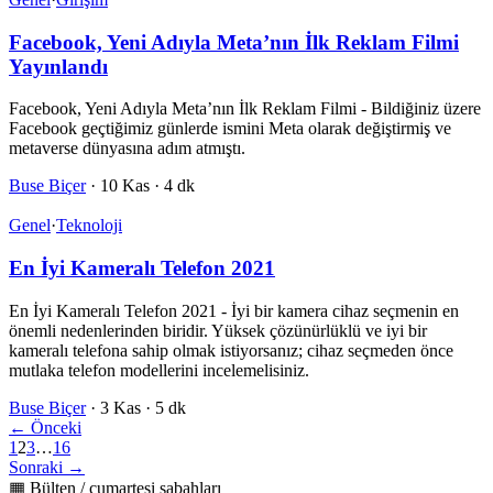
Facebook, Yeni Adıyla Meta’nın İlk Reklam Filmi
Yayınlandı
Facebook, Yeni Adıyla Meta’nın İlk Reklam Filmi - Bildiğiniz üzere
Facebook geçtiğimiz günlerde ismini Meta olarak değiştirmiş ve
metaverse dünyasına adım atmıştı.
Buse Biçer
·
10 Kas
·
4 dk
Genel
·
Teknoloji
En İyi Kameralı Telefon 2021
En İyi Kameralı Telefon 2021 - İyi bir kamera cihaz seçmenin en
önemli nedenlerinden biridir. Yüksek çözünürlüklü ve iyi bir
kameralı telefona sahip olmak istiyorsanız; cihaz seçmeden önce
mutlaka telefon modellerini incelemelisiniz.
Buse Biçer
·
3 Kas
·
5 dk
← Önceki
1
2
3
…
16
Sonraki →
▦ Bülten / cumartesi sabahları