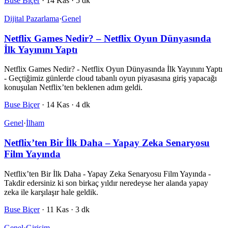
Buse Biçer
·
14 Kas
·
5 dk
Dijital Pazarlama
·
Genel
Netflix Games Nedir? – Netflix Oyun Dünyasında
İlk Yayınını Yaptı
Netflix Games Nedir? - Netflix Oyun Dünyasında İlk Yayınını Yaptı
- Geçtiğimiz günlerde cloud tabanlı oyun piyasasına giriş yapacağı
konuşulan Netflix’ten beklenen adım geldi.
Buse Biçer
·
14 Kas
·
4 dk
Genel
·
İlham
Netflix’ten Bir İlk Daha – Yapay Zeka Senaryosu
Film Yayında
Netflix’ten Bir İlk Daha - Yapay Zeka Senaryosu Film Yayında -
Takdir edersiniz ki son birkaç yıldır neredeyse her alanda yapay
zeka ile karşılaşır hale geldik.
Buse Biçer
·
11 Kas
·
3 dk
Genel
·
Girişim