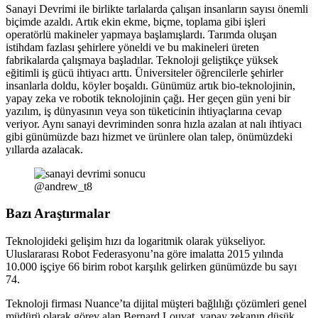
Sanayi Devrimi ile birlikte tarlalarda çalışan insanların sayısı önemli
biçimde azaldı. Artık ekin ekme, biçme, toplama gibi işleri
operatörlü makineler yapmaya başlamışlardı. Tarımda oluşan
istihdam fazlası şehirlere yöneldi ve bu makineleri üreten
fabrikalarda çalışmaya başladılar. Teknoloji geliştikçe yüksek
eğitimli iş gücü ihtiyacı arttı. Üniversiteler öğrencilerle şehirler
insanlarla doldu, köyler boşaldı. Günümüz artık bio-teknolojinin,
yapay zeka ve robotik teknolojinin çağı. Her geçen gün yeni bir
yazılım, iş dünyasının veya son tüketicinin ihtiyaçlarına cevap
veriyor. Aynı sanayi devriminden sonra hızla azalan at nalı ihtiyacı
gibi günümüzde bazı hizmet ve ürünlere olan talep, önümüzdeki
yıllarda azalacak.
@andrew_t8
Bazı Araştırmalar
Teknolojideki gelişim hızı da logaritmik olarak yükseliyor.
Uluslararası Robot Federasyonu’na göre imalatta 2015 yılında
10.000 işçiye 66 birim robot karşılık gelirken günümüzde bu sayı
74.
Teknoloji firması Nuance’ta dijital müşteri bağlılığı çözümleri genel
müdürü olarak görev alan Bernard Louvat, yapay zekanın düşük