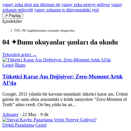
yapay zeka dost mu düşman mı
yapay zeka nereye gidiyor
yapay
zekanın geleceği
yapay zekanın iş dünyasındaki yeri
↗ Paylaş
İçindekiler
TOC, H2 başlıklarından otomatik oluşturulur.
04 ✦
Bunu okuyanlar şunları da okudu
Teknoloji arşivi →
Genel
·
İlham
Tüketici Karar Anı Değişiyor: Zero-Moment Artık
AI’da
Google, 2011 yılında bir kavram tanımladı: tüketici karar anı. Ürünü
görme ile satın alma arasındaki o kritik saniyelere “Zero-Moment of
Truth” adını verdi. On beş yılda bu an…
Adgager
·
22 May
·
9 dk
Dijital Pazarlama
·
Genel