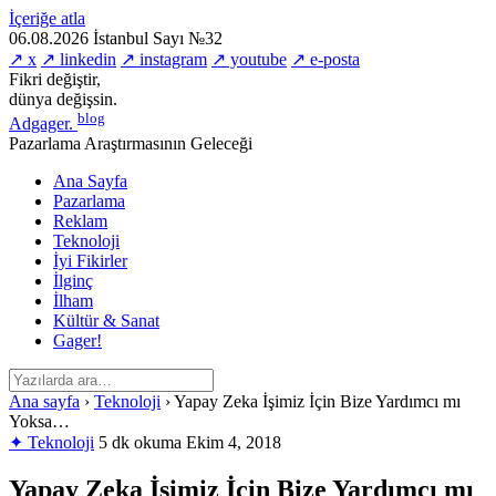
İçeriğe atla
06.08.2026
İstanbul
Sayı №32
↗ x
↗ linkedin
↗ instagram
↗ youtube
↗ e-posta
Fikri değiştir,
dünya değişsin.
blog
Adgager
.
Pazarlama Araştırmasının Geleceği
Ana Sayfa
Pazarlama
Reklam
Teknoloji
İyi Fikirler
İlginç
İlham
Kültür & Sanat
Gager!
Ana sayfa
›
Teknoloji
›
Yapay Zeka İşimiz İçin Bize Yardımcı mı
Yoksa…
✦ Teknoloji
5 dk okuma
Ekim 4, 2018
Yapay Zeka İşimiz İçin Bize Yardımcı mı