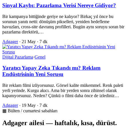
Sinyal Kaybı: Pazarlama Verisi Nereye Gidiyor?
Bir kampanya bittiğinde geriye ne kalıyor? Birkaç yıl önce bu
sorunun yanıtı netti: dönüşüm pikselleri, yeniden hedefleme
havuzları, cross-site davranış profilleri. Bugün aynı soruyu soran bir
pazarlama direktörü,…
Adgager
·
21 May
·
7 dk
Dijital Pazarlama
·
Genel
Yaratıcı Yapay Zeka Tıkandı mı? Reklam
Endüstrisinin Yeni Sorusu
Bir reklam filmi izliyorsunuz. Görsel kalite mükemmel. Renk paleti
yerli yerinde. Kurgu akıcı. Ama bir yerden sonra zihinsel olarak
kapanıyorsunuz. Neden? Çünkü o filmi daha önce de izlediniz…
Adgager
·
19 May
·
7 dk
▦ Bülten / cumartesi sabahları
Adgager ailesi — haftalık, kısa, dürüst.