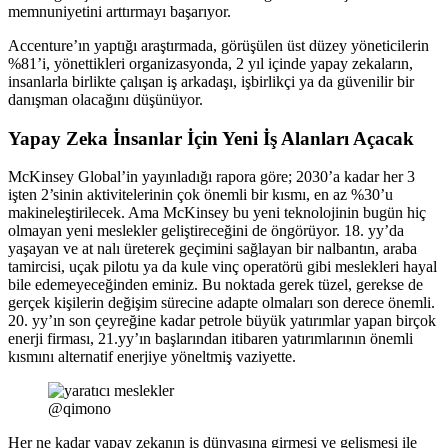
memnuniyetini arttırmayı başarıyor.
Accenture’ın yaptığı araştırmada, görüşülen üst düzey yöneticilerin
%81’i, yönettikleri organizasyonda, 2 yıl içinde yapay zekaların,
insanlarla birlikte çalışan iş arkadaşı, işbirlikçi ya da güvenilir bir
danışman olacağını düşünüyor.
Yapay Zeka İnsanlar İçin Yeni İş Alanları Açacak
McKinsey Global’in yayınladığı rapora göre; 2030’a kadar her 3
işten 2’sinin aktivitelerinin çok önemli bir kısmı, en az %30’u
makineleştirilecek. Ama McKinsey bu yeni teknolojinin bugün hiç
olmayan yeni meslekler geliştireceğini de öngörüyor. 18. yy’da
yaşayan ve at nalı üreterek geçimini sağlayan bir nalbantın, araba
tamircisi, uçak pilotu ya da kule vinç operatörü gibi meslekleri hayal
bile edemeyeceğinden eminiz. Bu noktada gerek tüzel, gerekse de
gerçek kişilerin değişim sürecine adapte olmaları son derece önemli.
20. yy’ın son çeyreğine kadar petrole büyük yatırımlar yapan birçok
enerji firması, 21.yy’ın başlarından itibaren yatırımlarının önemli
kısmını alternatif enerjiye yöneltmiş vaziyette.
@qimono
Her ne kadar yapay zekanın iş dünyasına girmesi ve gelişmesi ile