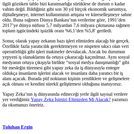
ilgili gözüken tablo bizi karamsarlığa sürüklese de durum o kadar
vahim değil. Bildiğiniz gibi son 30 yıl birçok ekonomik sarsıntıya,
dijitalleşmeye, internet kullanımının artışına ve küreselleşmeye sahne
oldu. Buna rağmen Dünya Bankası’nın verilerine göre, 1991’den
2017’ye dünya nüfusu 5,7 milyardan 7,6 milyara çıkmasına rağmen
toplam işgücündeki işsizlik oranı %6,1’den %5,8′ geriledi.
Sonuç olarak yapay zekanın bazı işleri elimizden alacağı bir gerçek.
Özellikle fazla yaratıcılık gerektirmeyen ve nispeten sıkıcı olan veri
operatörlüğü gibi işleri makineler devralacak. Ancak bu durumun
yepyeni iş olanaklarını da ortaya çıkaracağı kaçınılmaz. Aynı sosyal
medyanın ortaya çıkışıyla birlikte “sosyal medya danışmanlığı” gibi
bir mesleğin türemesi gibi yapay zeka da iş dünyasıyla entegre
oldukça insanların işlerini alacak ve insanlara daha yaratıcı bir iş
alanı açacak. Burada püf noktanın kişinin yeniliklere ve gelişmelere
açık olması ve kendini sürekli geliştirmesi olduğuna inanıyoruz.
Yapay Zeka’nın iş dünyasında edineceği yerle ilgili sayısal verilere
yer verdiğimiz
Yapay Zeka İşimizi Elimizden Mi Alacak?
yazımızı
da okumanızı öneririz.
Tuluhan Ergin