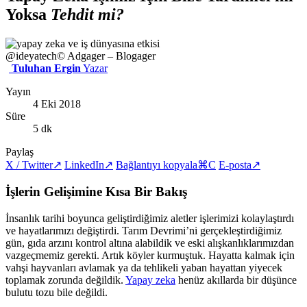
Yoksa
Tehdit mi?
@ideyatech
© Adgager – Blogager
Tuluhan Ergin
Yazar
Yayın
4 Eki 2018
Süre
5 dk
Paylaş
X / Twitter
↗
LinkedIn
↗
Bağlantıyı kopyala
⌘C
E-posta
↗
İşlerin Gelişimine Kısa Bir Bakış
İnsanlık tarihi boyunca geliştirdiğimiz aletler işlerimizi kolaylaştırdı
ve hayatlarımızı değiştirdi. Tarım Devrimi’ni gerçekleştirdiğimiz
gün, gıda arzını kontrol altına alabildik ve eski alışkanlıklarımızdan
vazgeçmemiz gerekti. Artık köyler kurmuştuk. Hayatta kalmak için
vahşi hayvanları avlamak ya da tehlikeli yaban hayattan yiyecek
toplamak zorunda değildik.
Yapay zeka
henüz akıllarda bir düşünce
bulutu tozu bile değildi.