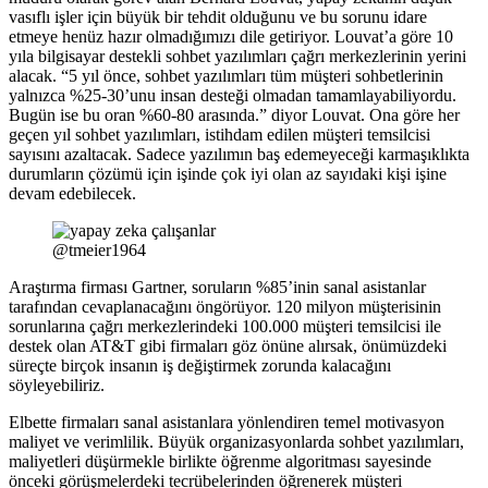
vasıflı işler için büyük bir tehdit olduğunu ve bu sorunu idare
etmeye henüz hazır olmadığımızı dile getiriyor. Louvat’a göre 10
yıla bilgisayar destekli sohbet yazılımları çağrı merkezlerinin yerini
alacak. “5 yıl önce, sohbet yazılımları tüm müşteri sohbetlerinin
yalnızca %25-30’unu insan desteği olmadan tamamlayabiliyordu.
Bugün ise bu oran %60-80 arasında.” diyor Louvat. Ona göre her
geçen yıl sohbet yazılımları, istihdam edilen müşteri temsilcisi
sayısını azaltacak. Sadece yazılımın baş edemeyeceği karmaşıklıkta
durumların çözümü için işinde çok iyi olan az sayıdaki kişi işine
devam edebilecek.
@tmeier1964
Araştırma firması Gartner, soruların %85’inin sanal asistanlar
tarafından cevaplanacağını öngörüyor. 120 milyon müşterisinin
sorunlarına çağrı merkezlerindeki 100.000 müşteri temsilcisi ile
destek olan AT&T gibi firmaları göz önüne alırsak, önümüzdeki
süreçte birçok insanın iş değiştirmek zorunda kalacağını
söyleyebiliriz.
Elbette firmaları sanal asistanlara yönlendiren temel motivasyon
maliyet ve verimlilik. Büyük organizasyonlarda sohbet yazılımları,
maliyetleri düşürmekle birlikte öğrenme algoritması sayesinde
önceki görüşmelerdeki tecrübelerinden öğrenerek müşteri