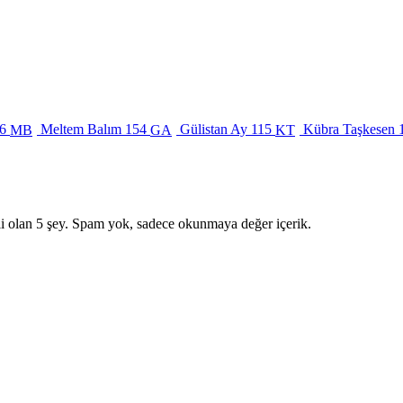
6
Meltem Balım
154
Gülistan Ay
115
Kübra Taşkesen
MB
GA
KT
i olan 5 şey. Spam yok, sadece okunmaya değer içerik.