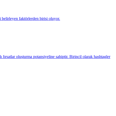
elirleyen faktörlerden birisi oluyor.
fırsatlar oluşturma potansiyeline sahiptir. Birincil olarak hashtagler