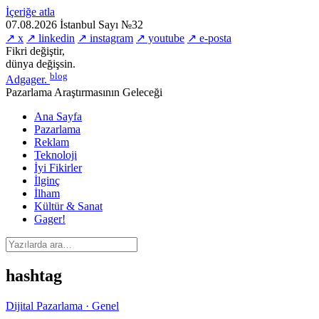
İçeriğe atla
07.08.2026
İstanbul
Sayı №32
↗ x
↗ linkedin
↗ instagram
↗ youtube
↗ e-posta
Fikri değiştir,
dünya değişsin.
blog
Adgager
.
Pazarlama Araştırmasının Geleceği
Ana Sayfa
Pazarlama
Reklam
Teknoloji
İyi Fikirler
İlginç
İlham
Kültür & Sanat
Gager!
hashtag
Dijital Pazarlama · Genel