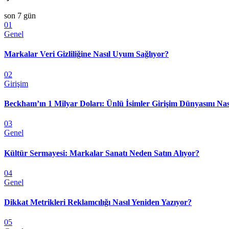
son 7 gün
01
Genel
Markalar Veri Gizliliğine Nasıl Uyum Sağlıyor?
02
Girişim
Beckham’ın 1 Milyar Doları: Ünlü İsimler Girişim Dünyasını Nas
03
Genel
Kültür Sermayesi: Markalar Sanatı Neden Satın Alıyor?
04
Genel
Dikkat Metrikleri Reklamcılığı Nasıl Yeniden Yazıyor?
05