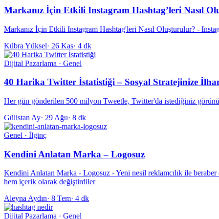
Markanız İçin Etkili Instagram Hashtag’leri Nasıl Ol
Markanız İçin Etkili Instagram Hashtag'leri Nasıl Oluşturulur? - Insta
Kübra Yüksel
·
26 Kas
·
4 dk
Dijital Pazarlama · Genel
40 Harika Twitter İstatistiği – Sosyal Stratejinize İlh
Her gün gönderilen 500 milyon Tweetle, Twitter'da istediğiniz görünürlü
Gülistan Ay
·
29 Ağu
·
8 dk
Genel · İlginç
Kendini Anlatan Marka – Logosuz
Kendini Anlatan Marka - Logosuz - Yeni nesil reklamcılık ile beraber
hem içerik olarak değiştirdiler
Aleyna Aydın
·
8 Tem
·
4 dk
Dijital Pazarlama · Genel