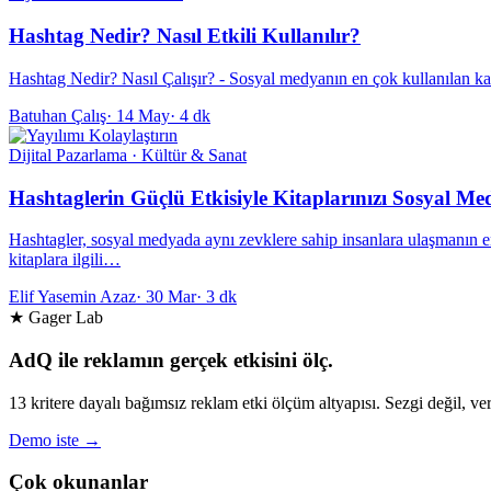
Hashtag Nedir? Nasıl Etkili Kullanılır?
Hashtag Nedir? Nasıl Çalışır? - Sosyal medyanın en çok kullanılan ka
Batuhan Çalış
·
14 May
·
4 dk
Dijital Pazarlama · Kültür & Sanat
Hashtaglerin Güçlü Etkisiyle Kitaplarınızı Sosyal Me
Hashtagler, sosyal medyada aynı zevklere sahip insanlara ulaşmanın en e
kitaplara ilgili…
Elif Yasemin Azaz
·
30 Mar
·
3 dk
★ Gager Lab
AdQ ile reklamın gerçek etkisini ölç.
13 kritere dayalı bağımsız reklam etki ölçüm altyapısı. Sezgi değil, ver
Demo iste →
Çok okunanlar