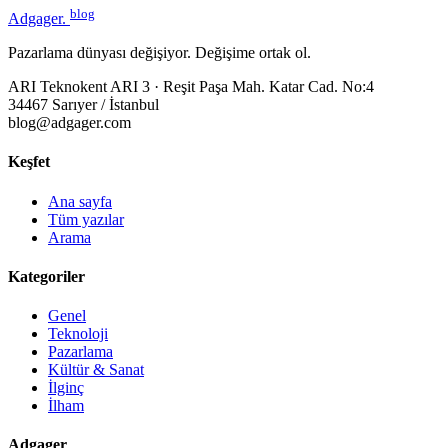
blog
Adgager
.
Pazarlama dünyası değişiyor. Değişime ortak ol.
ARI Teknokent ARI 3 · Reşit Paşa Mah. Katar Cad. No:4
34467 Sarıyer / İstanbul
blog@adgager.com
Keşfet
Ana sayfa
Tüm yazılar
Arama
Kategoriler
Genel
Teknoloji
Pazarlama
Kültür & Sanat
İlginç
İlham
Adgager