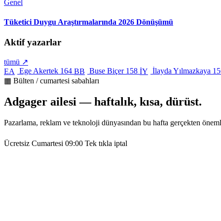
Genel
Tüketici Duygu Araştırmalarında 2026 Dönüşümü
Aktif yazarlar
tümü ↗
Ege Akertek
164
Buse Biçer
158
İlayda Yılmazkaya
15
EA
BB
İY
▦ Bülten / cumartesi sabahları
Adgager ailesi — haftalık, kısa, dürüst.
Pazarlama, reklam ve teknoloji dünyasından bu hafta gerçekten öneml
Ücretsiz
Cumartesi 09:00
Tek tıkla iptal