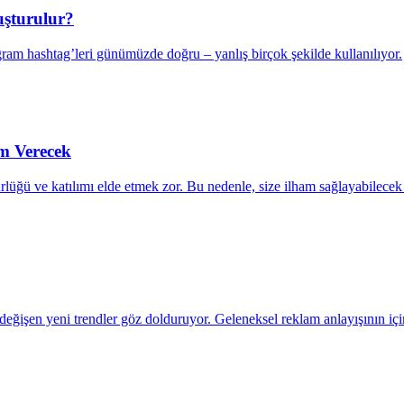
uşturulur?
gram hashtag’leri günümüzde doğru – yanlış birçok şekilde kullanılıyor.
am Verecek
ğü ve katılımı elde etmek zor. Bu nedenle, size ilham sağlayabilecek güç
 değişen yeni trendler göz dolduruyor. Geleneksel reklam anlayışının iç