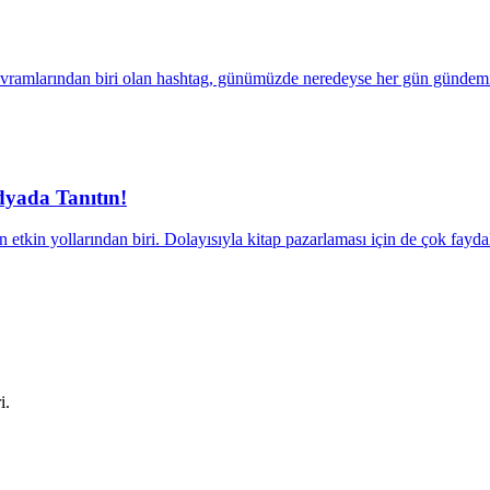
vramlarından biri olan hashtag, günümüzde neredeyse her gün gündemi b
dyada Tanıtın!
tkin yollarından biri. Dolayısıyla kitap pazarlaması için de çok faydalı 
i.