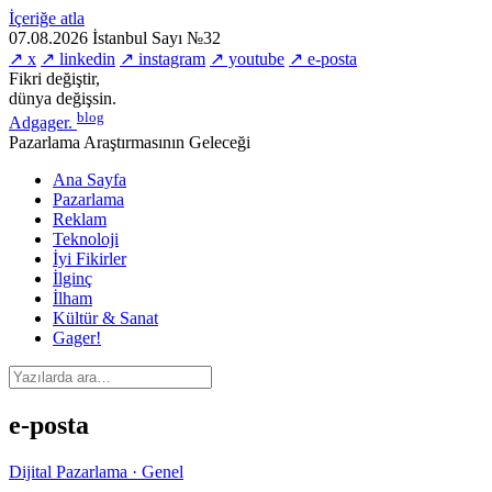
İçeriğe atla
07.08.2026
İstanbul
Sayı №32
↗ x
↗ linkedin
↗ instagram
↗ youtube
↗ e-posta
Fikri değiştir,
dünya değişsin.
blog
Adgager
.
Pazarlama Araştırmasının Geleceği
Ana Sayfa
Pazarlama
Reklam
Teknoloji
İyi Fikirler
İlginç
İlham
Kültür & Sanat
Gager!
e-posta
Dijital Pazarlama · Genel