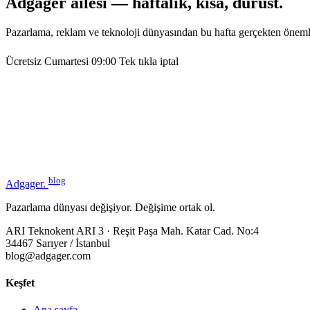
Adgager ailesi — haftalık, kısa, dürüst.
Pazarlama, reklam ve teknoloji dünyasından bu hafta gerçekten öneml
Ücretsiz
Cumartesi 09:00
Tek tıkla iptal
blog
Adgager
.
Pazarlama dünyası değişiyor. Değişime ortak ol.
ARI Teknokent ARI 3 · Reşit Paşa Mah. Katar Cad. No:4
34467 Sarıyer / İstanbul
blog@adgager.com
Keşfet
Ana sayfa