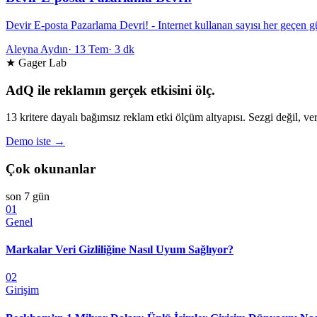
Devir E-posta Pazarlama Devri! - Internet kullanan sayısı her geçen gün
Aleyna Aydın
·
13 Tem
·
3 dk
★ Gager Lab
AdQ ile reklamın gerçek etkisini ölç.
13 kritere dayalı bağımsız reklam etki ölçüm altyapısı. Sezgi değil, ver
Demo iste →
Çok okunanlar
son 7 gün
01
Genel
Markalar Veri Gizliliğine Nasıl Uyum Sağlıyor?
02
Girişim