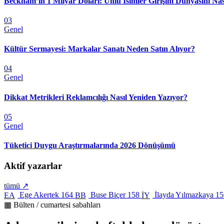
Beckham’ın 1 Milyar Doları: Ünlü İsimler Girişim Dünyasını Nas
03
Genel
Kültür Sermayesi: Markalar Sanatı Neden Satın Alıyor?
04
Genel
Dikkat Metrikleri Reklamcılığı Nasıl Yeniden Yazıyor?
05
Genel
Tüketici Duygu Araştırmalarında 2026 Dönüşümü
Aktif yazarlar
tümü ↗
Ege Akertek
164
Buse Biçer
158
İlayda Yılmazkaya
15
EA
BB
İY
▦ Bülten / cumartesi sabahları