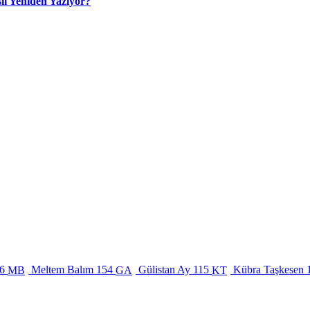
ıl Yeniden Yazıyor?
6
Meltem Balım
154
Gülistan Ay
115
Kübra Taşkesen
MB
GA
KT