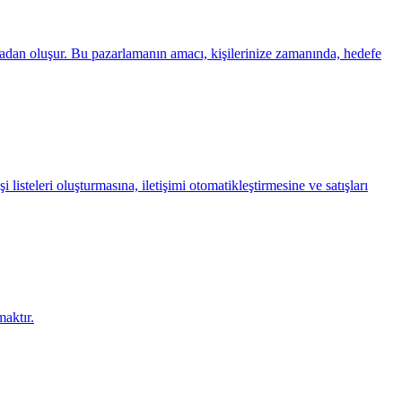
stadan oluşur. Bu pazarlamanın amacı, kişilerinize zamanında, hedefe
isteleri oluşturmasına, iletişimi otomatikleştirmesine ve satışları
aktır.