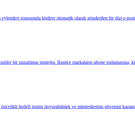
 eylemleri sonrasında kişilere otomatik olarak gönderilen bir dizi e-po
r bir pazarlama stratejisi. Basitçe markaların abone toplamasına, kişi l
öncelikli hedefi ismini duyurabilmek ve müşterilerinin güvenini kazanm