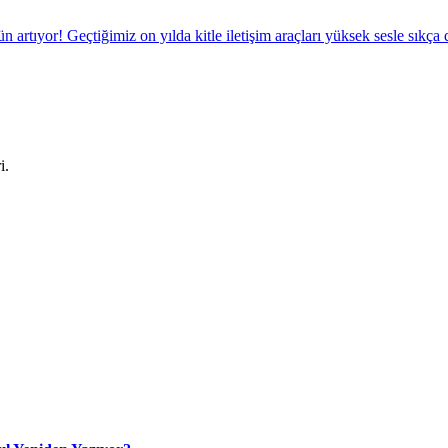
 artıyor! Geçtiğimiz on yılda kitle iletişim araçları yüksek sesle sıkça 
i.