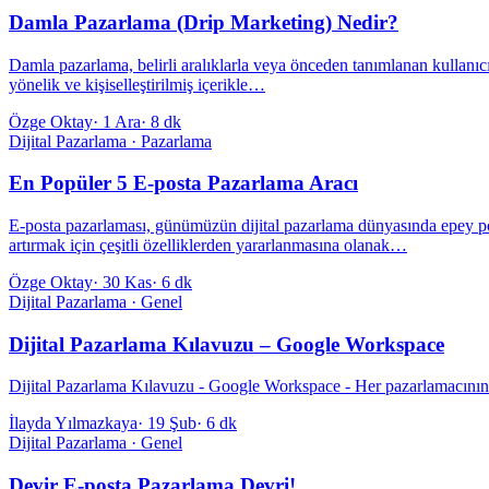
Damla Pazarlama (Drip Marketing) Nedir?
Damla pazarlama, belirli aralıklarla veya önceden tanımlanan kullanıcı
yönelik ve kişiselleştirilmiş içerikle…
Özge Oktay
·
1 Ara
·
8 dk
Dijital Pazarlama · Pazarlama
En Popüler 5 E-posta Pazarlama Aracı
E-posta pazarlaması, günümüzün dijital pazarlama dünyasında epey popüle
artırmak için çeşitli özelliklerden yararlanmasına olanak…
Özge Oktay
·
30 Kas
·
6 dk
Dijital Pazarlama · Genel
Dijital Pazarlama Kılavuzu – Google Workspace
Dijital Pazarlama Kılavuzu - Google Workspace - Her pazarlamacının 
İlayda Yılmazkaya
·
19 Şub
·
6 dk
Dijital Pazarlama · Genel
Devir E-posta Pazarlama Devri!