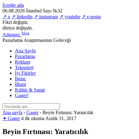
İçeriğe atla
06.08.2026
İstanbul
Sayı №32
↗ x
↗ linkedin
↗ instagram
↗ youtube
↗ e-posta
Fikri değiştir,
dünya değişsin.
blog
Adgager
.
Pazarlama Araştırmasının Geleceği
Ana Sayfa
Pazarlama
Reklam
Teknoloji
İyi Fikirler
İlginç
İlham
Kültür & Sanat
Gager!
Ana sayfa
›
Gager
›
Beyin Fırtınası: Yaratıcılık
✦ Gager
4 dk okuma
Aralık 31, 2017
Beyin Fırtınası: Yaratıcılık