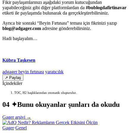
Fikir paylaşımlarınızı aşağıdaki yorum kutucuğundan
yapabileceğiniz gibi diğer platformlardan da
#bublogdafirtinavar
etiketi ile paylaşımda bulunarak da gerçekleştirebilirsiniz.
Ayrıca bir sonraki “Beyin Fırtınası” teması için fikrinizi yazıp
blog@adgager.com
adresine gönderebilirsiniz.
Hadi başlayalım…
Kübra Taşkesen
adgager beyin fırtınası
yaratıcılık
↗ Paylaş
İçindekiler
TOC, H2 başlıklarından otomatik oluşturulur.
04 ✦
Bunu okuyanlar şunları da okudu
Gager arşivi →
Gager
·
Genel