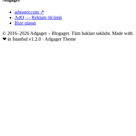
adgager.com ↗
AdQ — Reklam ölçümü
Bize ulaşın
© 2016–2026 Adgager – Blogager. Tüm hakları saklıdır.
Made with
❤
in İstanbul
v1.2.0 · Adgager Theme