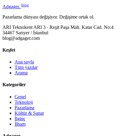
blog
Adgager
.
Pazarlama dünyası değişiyor. Değişime ortak ol.
ARI Teknokent ARI 3 · Reşit Paşa Mah. Katar Cad. No:4
34467 Sarıyer / İstanbul
blog@adgager.com
Keşfet
Ana sayfa
Tüm yazılar
Arama
Kategoriler
Genel
Teknoloji
Pazarlama
Kültür & Sanat
İlginç
İlham
Adgager