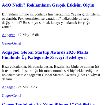
AdQ Nedir? Reklamların Gerçek Etkisini Ölçün
Bir reklam filmine milyonlarca lira harcadınız. Yayına girdi, izlendi,
paylaşıldı. Peki gerçekten işe yaradı mı? Tüketicide bir şeyi
değiştirdi mi? Bu soruyu sormak kolay; yanıtlamak ise çoğu
zaman…
Adgager
·
12 May
·
6 dk
Gager
·
Genel
Adgager, Global Startup Awards 2026 Malta
Finalinde Üç Kategoride Zirveyi Hedefliyor!
Bazı yolculuklar, bir adımla başlar. Bazıları ise binlerce adımın üst
üste binerek oluşturduğu bir momentumla sizi hiç beklemediğiniz
noktalara taşır. Adgager’in Global Startup Awards (GSA) hikâyesi
de tam…
Adgager
·
24 Nis
·
4 dk
Gager
·
Genel
Gager Topluluğu 10. Yılını iPhone 17 Çekilişi ile