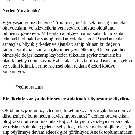
Neden Yaratıcılık?
Eğer yaşadığımız döneme ‘’Yaratıcı Çağ’’ dersek bu çağ içindeki
okuyucuların ve izleyicilerin yeni şeylere ihtiyacı olduğunu
bilmemiz gerekiyor. Milyonlarca bilgiye maruz kalan bu insanlar
için farklı olmak ise sandığımızdan çok daha zor. Pazarlamacılar,
sanatçılar, büyük şirketler ve ajanslar; sahip olunan bu değerin
farkına vardıktan sonra başlıyor her şey. Dikkat çekici ve yaratıcı
olmasıyla değer kazanıp kaybeden tüketilen şeyler orantısız bir
olarak metaya dönüşüyor. Hatta sık sık tek taraflı anlaşmalarla çekici
ve yetkili kılmak yerine işlemsel olan reklam ögeleri kötüye
kullanılıyor.
@edhopratama
Bir fikriniz var ya da bir şeyler anlatmak istiyorsunuz diyelim
.
Okudunuz, gördünüz, izlediniz, tükettiniz… ”Sizin gibi hisseden ve
düşünenlerle bunu neden paylaşmıyorsunuz?’’ derken ortaya çıkan
blog yazarlığı ve sonrasında vlog… Okuyucu ve izleyiciler kaynak
ve erişime sahipken; geleneksel yaklaşımlar ve metodolojilere eleştiri
alıp büyümeye devam edecek gibi görünüyor. Ancak toplumumuzun