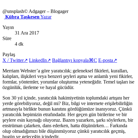
@unsplash
© Adgager – Blogager
Kübra Taşkesen
Yazar
Yayın
31 Ara 2017
Süre
4 dk
Paylaş
X / Twitter
↗
LinkedIn
↗
Bağlantıyı kopyala
⌘C
E-posta
↗
Merriam Webster’a göre yaratıcılık; geleneksel fikirleri, kuralları,
kalıpları, ilişkileri veya benzeri şeyleri aşma ve anlamlı yeni fikirler,
formlar, yöntemler, yorumlar oluşturma yeteneğidir. Temel taşları ise
özgünlük, ilerleme ve hayal gücüdür.
Son 30 yıl içinde, yaratıcılık hakimiyetinin toplumdaki artışını her
yerde görebiliyoruz, değil mi? Biz, bilgi ve internete erişilebilirliğin
artmasıyla birlikte bunun kanıtını gördüğümüze inanıyoruz. Çünkü
yaratıcılık hepimizin etrafındadır. Her geçen gün birilerine ve bir
şeylere esin kaynağı oluyoruz. Bazen yazarken, şarkı söylerken, bir
enstrüman çalarken, dans ederken, hatta düşünürken… Farkında
olup olmadığımızı bile düşünmüyoruz çünkü yaratıcılık geçmiş,
bugün ve geleceğin içindedir.