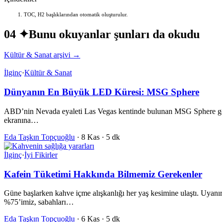
TOC, H2 başlıklarından otomatik oluşturulur.
04 ✦
Bunu okuyanlar şunları da okudu
Kültür & Sanat arşivi →
İlginç
·
Kültür & Sanat
Dünyanın En Büyük LED Küresi: MSG Sphere
ABD’nin Nevada eyaleti Las Vegas kentinde bulunan MSG Sphere gören
ekranına…
Eda Taşkın Topçuoğlu
·
8 Kas
·
5 dk
İlginç
·
İyi Fikirler
Kafein Tüketimi Hakkında Bilmemiz Gerekenler
Güne başlarken kahve içme alışkanlığı her yaş kesimine ulaştı. Uyanı
%75’imiz, sabahları…
Eda Taşkın Topçuoğlu
·
6 Kas
·
5 dk