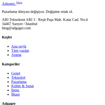
blog
Adgager
.
Pazarlama dünyası değişiyor. Değişime ortak ol.
ARI Teknokent ARI 3 · Reşit Paşa Mah. Katar Cad. No:4
34467 Sarıyer / İstanbul
blog@adgager.com
Keşfet
Ana sayfa
Tüm yazılar
Arama
Kategoriler
Genel
Teknoloji
Pazarlama
Kültür & Sanat
İlginç
İlham
Adgager