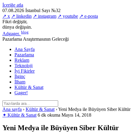
İçeriğe atla
07.08.2026
İstanbul
Sayı №32
↗ x
↗ linkedin
↗ instagram
↗ youtube
↗ e-posta
Fikri değiştir,
dünya değişsin.
blog
Adgager
.
Pazarlama Araştırmasının Geleceği
Ana Sayfa
Pazarlama
Reklam
Teknoloji
İyi Fikirler
İlginç
İlham
Kültür & Sanat
Gager!
Ana sayfa
›
Kültür & Sanat
›
Yeni Medya ile Büyüyen Siber Kültür
✦ Kültür & Sanat
6 dk okuma
Mayıs 14, 2018
Yeni Medya ile Büyüyen Siber Kültür