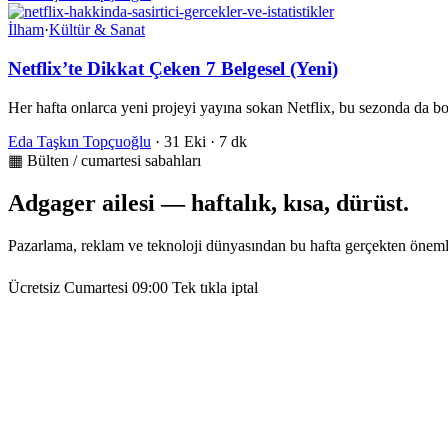
İlham
·
Kültür & Sanat
Netflix’te Dikkat Çeken 7 Belgesel (Yeni)
Her hafta onlarca yeni projeyi yayına sokan Netflix, bu sezonda da b
Eda Taşkın Topçuoğlu
·
31 Eki
·
7 dk
▦ Bülten / cumartesi sabahları
Adgager ailesi — haftalık, kısa, dürüst.
Pazarlama, reklam ve teknoloji dünyasından bu hafta gerçekten öneml
Ücretsiz
Cumartesi 09:00
Tek tıkla iptal