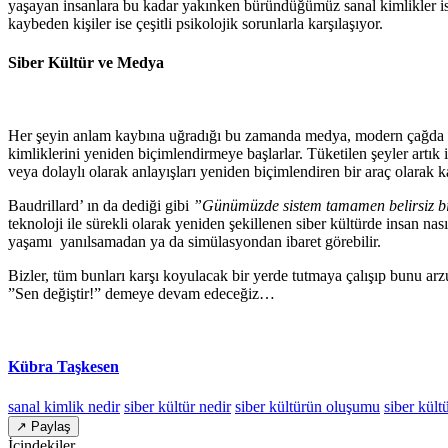
yaşayan insanlara bu kadar yakınken büründüğümüz sanal kimlikler ise
kaybeden kişiler ise çeşitli psikolojik sorunlarla karşılaşıyor.
Siber Kültür ve Medya
Her şeyin anlam kaybına uğradığı bu zamanda medya, modern çağda ken
kimliklerini yeniden biçimlendirmeye başlarlar. Tüketilen şeyler artık
veya dolaylı olarak anlayışları yeniden biçimlendiren bir araç olarak k
Baudrillard’ ın da dediği gibi
”Günümüzde sistem tamamen belirsiz bir
teknoloji ile sürekli olarak yeniden şekillenen siber kültürde insan nas
yaşamı yanılsamadan ya da simülasyondan ibaret görebilir.
Bizler, tüm bunları karşı koyulacak bir yerde tutmaya çalışıp bunu ar
”Sen değiştir!” demeye devam edeceğiz…
Kübra Taşkesen
sanal kimlik nedir
siber kültür nedir
siber kültürün oluşumu
siber kült
↗ Paylaş
İçindekiler