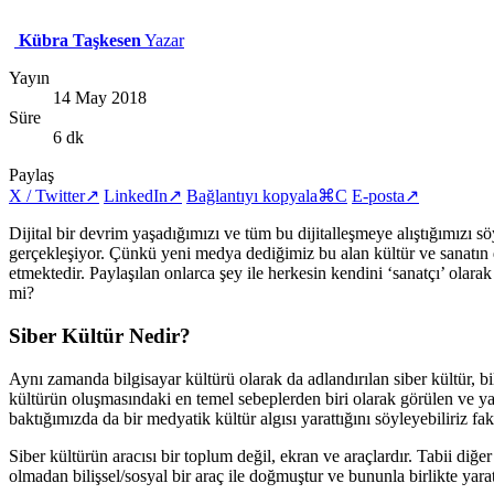
Kübra Taşkesen
Yazar
Yayın
14 May 2018
Süre
6 dk
Paylaş
X / Twitter
↗
LinkedIn
↗
Bağlantıyı kopyala
⌘C
E-posta
↗
Dijital bir devrim yaşadığımızı ve tüm bu dijitalleşmeye alıştığımızı 
gerçekleşiyor. Çünkü yeni medya dediğimiz bu alan kültür ve sanatı
etmektedir. Paylaşılan onlarca şey ile herkesin kendini ‘sanatçı’ olar
mi?
Siber Kültür Nedir?
Aynı zamanda bilgisayar kültürü olarak da adlandırılan siber kültür, bi
kültürün oluşmasındaki en temel sebeplerden biri olarak görülen ve y
baktığımızda da bir medyatik kültür algısı yarattığını söyleyebiliriz f
Siber kültürün aracısı bir toplum değil, ekran ve araçlardır. Tabii di
olmadan bilişsel/sosyal bir araç ile doğmuştur ve bununla birlikte yaratı