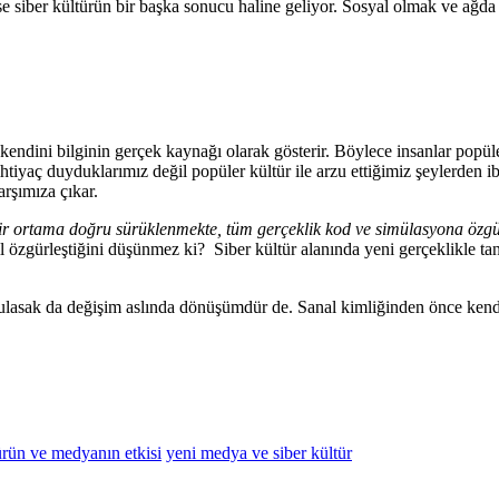
 siber kültürün bir başka sonucu haline geliyor. Sosyal olmak ve ağda
dini bilginin gerçek kaynağı olarak gösterir. Böylece insanlar popüle
 ihtiyaç duyduklarımız değil popüler kültür ile arzu ettiğimiz şeylerden
arşımıza çıkar.
 ortama doğru sürüklenmekte, tüm gerçeklik kod ve simülasyona özgü 
ıl özgürleştiğini düşünmez ki? Siber kültür alanında yeni gerçeklikle tan
zulasak da değişim aslında dönüşümdür de. Sanal kimliğinden önce kendin
ürün ve medyanın etkisi
yeni medya ve siber kültür