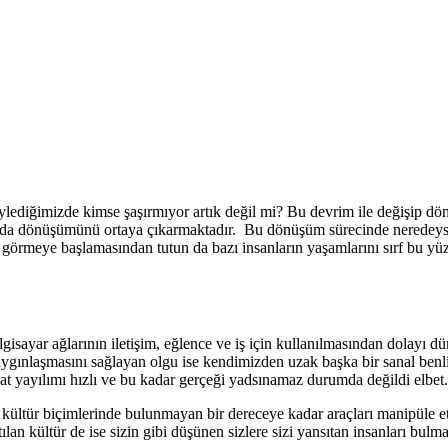
söylediğimizde kimse şaşırmıyor artık değil mi? Bu devrim ile değişip dö
n da dönüşümünü ortaya çıkarmaktadır. Bu dönüşüm sürecinde neredeys
ak görmeye başlamasından tutun da bazı insanların yaşamlarını sırf bu yü
lgisayar ağlarının iletişim, eğlence ve iş için kullanılmasından dolayı 
aygınlaşmasını sağlayan olgu ise kendimizden uzak başka bir sanal benl
akat yayılımı hızlı ve bu kadar gerçeği yadsınamaz durumda değildi elbet.
ğer kültür biçimlerinde bulunmayan bir dereceye kadar araçları manipüle 
lan kültür de ise sizin gibi düşünen sizlere sizi yansıtan insanları bulmanı