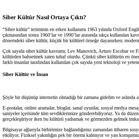
Siber Kültür Nasıl Ortaya Çıktı?
“Siber kültür” teriminin en erken kullanımı 1963 yılında Oxford English
çıkmasından sonra 1960’lar ve 1990’lar arasında sıkça kullanılan kavra
dönemdeki siber kültür, küçük bir kültürel örneğe dayanırken; modern si
Çok sayıda siber kültür kavramı; Lev Manovich, Arturo Escobar ve Fred 
kültürden bahsetmek zaten tuhaf olurdu. Çünkü siber kültürün en önem
farklı insanlar tarafından kullanılan çok sayıda yeni teknoloji ve yetene
Siber Kültür ve İnsan
Şöyle bir düşünüp internetin olmadığı bir zamana gidelim ve aslında al
E-postalar, online aramalar, bloglar, sanal oyunlar, sosyal medya mesajl
saniyeler içerisinde tüm sevdiklerimize gönderebiliyoruz. Ya da düzen
gerçekleştiriyor iken bu kültürü yadsımak ve görmezden gelmek imkans
Bilgisayar ağlarıyla birbirimize bağlandığımız zamandan itibaren sosyal
etkiliyor. Fiziksel yakınlığın pek bir önemi kalmıyor ve yan komşumuz