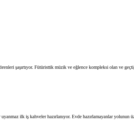
leri şaşırtıyor. Fütüristtik müzik ve eğlence kompleksi olan ve geç
r uyanmaz ilk iş kahveler hazırlanıyor. Evde hazırlamayanlar yolunun ü