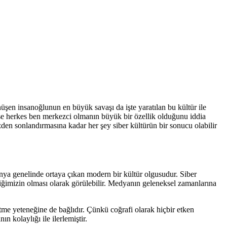
nüşen insanoğlunun en büyük savaşı da işte yaratılan bu kültür ile
e herkes ben merkezci olmanın büyük bir özellik olduğunu iddia
zden sonlandırmasına kadar her şey siber kültürün bir sonucu olabilir
dünya genelinde ortaya çıkan modern bir kültür olgusudur. Siber
iğimizin olması olarak görülebilir. Medyanın geleneksel zamanlarına
etme yeteneğine de bağlıdır. Çünkü coğrafi olarak hiçbir etken
n kolaylığı ile ilerlemiştir.