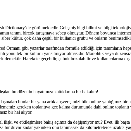
 Dictionary’de görülmektedir. Gelişmiş bilgi bilimi ve bilgi teknolojisi i
mın tanımı birçok tartışmaya sebep olmuştur. Dönem boyunca internetin i
ber kültür, çok daha çeşitli bir kullanıcı grubu ve onların benimsedikle
Ormanı gibi yazarlar tarafından formüle edildiği için tanımların hepsi s
li yönü tek bir kültürü yansıtmıyor olmasıdır. Monolitik veya düzensiz
k demektir. Harekete geçebilir, çabuk bozulabilir ve kullanıcılarına dış g
ışılan bu düzenin hayatımıza kattıklarına bir bakalım!
aşmaları bunlar bir yana artık alışverişimizi bile online yaptığımız bir al
lememiz gereken toplantıya geç kalma durumunda dahi online toplantı yap
ız bir hal alıyor.
 ilişki ve etkileşimlere bakış açımız da değişmiyor mu? Evet, ilk başta s
a bir duvar kadar yakınken onu tanımasak da kilometrelerce uzakta yaşa