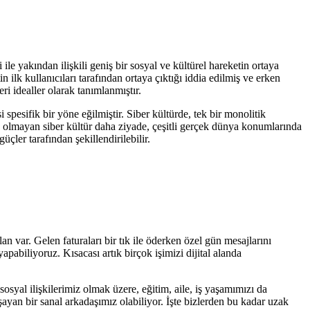
le yakından ilişkili geniş bir sosyal ve kültürel hareketin ortaya
lk kullanıcıları tarafından ortaya çıktığı iddia edilmiş ve erken
ri idealler olarak tanımlanmıştır.
pesifik bir yöne eğilmiştir. Siber kültürde, tek bir monolitik
 olmayan siber kültür daha ziyade, çeşitli gerçek dünya konumlarında
üçler tarafından şekillendirilebilir.
an var. Gelen faturaları bir tık ile öderken özel gün mesajlarını
abiliyoruz. Kısacası artık birçok işimizi dijital alanda
osyal ilişkilerimiz olmak üzere, eğitim, aile, iş yaşamımızı da
yan bir sanal arkadaşımız olabiliyor. İşte bizlerden bu kadar uzak