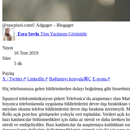
@rawpixel.com
© Adgager – Blogager
Esra Soylu
Tüm Yazılarını Görüntüle
Yayın
16 Tem 2019
Süre
5 dk
Paylaş
X / Twitter
↗
LinkedIn
↗
Bağlantıyı kopyala
⌘C
E-posta
↗
Hiç telefonunuza gelen bildirimlerden dolayı boğulmuş gibi hissettini
İspanyol telekomünikasyon şirketi Telefonica’da araştırmacı olan Marti
boyunca telefonlarında uygulama bildirimlerini devre dışı bıraktıktan son
meydan okuma telefon bildirimlerini devre dışı bırakma üzerineydi. Me
Rello açık post-hoc görüşmeler yoluyla veri topladılar. Verileri açık ko
bazı katılımcılar bölünmedikleri için daha az stresli ve daha üretken hi
stresli ve endişeliydiler. Bazı katılımcılar da araştırmaya katıldıktan
davranışlarını değiştirip değiştirmediklerini görmek için iki yıl sonra t