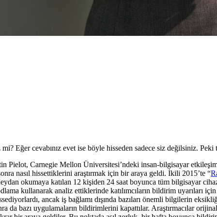
z mi? Eğer cevabınız evet ise böyle hisseden sadece siz değilsiniz. Pe
n Pielot, Carnegie Mellon Üniversitesi’ndeki insan-bilgisayar etkileşimi
ra nasıl hissettiklerini araştırmak için bir araya geldi. İkili 2015’te “
R
ydan okumaya katılan 12 kişiden 24 saat boyunca tüm bilgisayar cihazlar
dlama kullanarak analiz ettiklerinde katılımcıların bildirim uyarıları içi
ssediyorlardı, ancak iş bağlamı dışında bazıları önemli bilgilerin eksikli
 sonra da bazı uygulamaların bildirimlerini kapattılar. Araştırmacılar ori
ekrar bir araya geldiler. Bu noktada asıl zorluk, bir hafta boyunca bildir