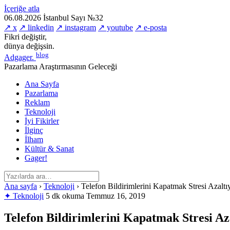
İçeriğe atla
06.08.2026
İstanbul
Sayı №32
↗ x
↗ linkedin
↗ instagram
↗ youtube
↗ e-posta
Fikri değiştir,
dünya değişsin.
blog
Adgager
.
Pazarlama Araştırmasının Geleceği
Ana Sayfa
Pazarlama
Reklam
Teknoloji
İyi Fikirler
İlginç
İlham
Kültür & Sanat
Gager!
Ana sayfa
›
Teknoloji
›
Telefon Bildirimlerini Kapatmak Stresi Azaltı
✦ Teknoloji
5 dk okuma
Temmuz 16, 2019
Telefon Bildirimlerini Kapatmak Stresi Az