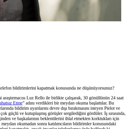
ki telefon bildirimlerini kapatmak konusunda ne düşünüyorsunuz?
 araştırmacısı Luz Rello ile birlikte çalışarak, 30 gönüllünün 24 saat
ahatsız Etme
” adını verdikleri bir meydan okuma başlattılar. Bu
ında bildirim uyarılarını devre dışı bırakmasını isteyen Pielot ve
n çok güçlü ve kutuplaşmış görüşler sergilediğini gördüler. İş sırasında,
ğinden ve başkalarının beklentilerini ihlal etmekten korktukları için
jinal meydan okumadan sonra katılımcıların bildirimler konusundaki
imleri kapatmaktı, ancak insanlar telefonlarına öyle bağlıydı ki