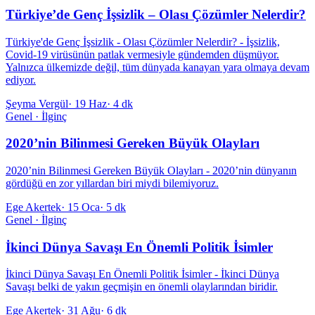
Türkiye’de Genç İşsizlik – Olası Çözümler Nelerdir?
Türkiye'de Genç İşsizlik - Olası Çözümler Nelerdir? - İşsizlik,
Covid-19 virüsünün patlak vermesiyle gündemden düşmüyor.
Yalnızca ülkemizde değil, tüm dünyada kanayan yara olmaya devam
ediyor.
Şeyma Vergül
·
19 Haz
·
4 dk
Genel · İlginç
2020’nin Bilinmesi Gereken Büyük Olayları
2020’nin Bilinmesi Gereken Büyük Olayları - 2020’nin dünyanın
gördüğü en zor yıllardan biri miydi bilemiyoruz.
Ege Akertek
·
15 Oca
·
5 dk
Genel · İlginç
İkinci Dünya Savaşı En Önemli Politik İsimler
İkinci Dünya Savaşı En Önemli Politik İsimler - İkinci Dünya
Savaşı belki de yakın geçmişin en önemli olaylarından biridir.
Ege Akertek
·
31 Ağu
·
6 dk