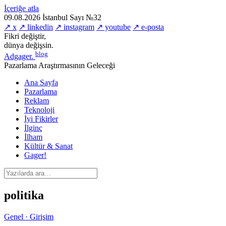
İçeriğe atla
09.08.2026
İstanbul
Sayı №32
↗ x
↗ linkedin
↗ instagram
↗ youtube
↗ e-posta
Fikri değiştir,
dünya değişsin.
blog
Adgager
.
Pazarlama Araştırmasının Geleceği
Ana Sayfa
Pazarlama
Reklam
Teknoloji
İyi Fikirler
İlginç
İlham
Kültür & Sanat
Gager!
politika
Genel · Girişim