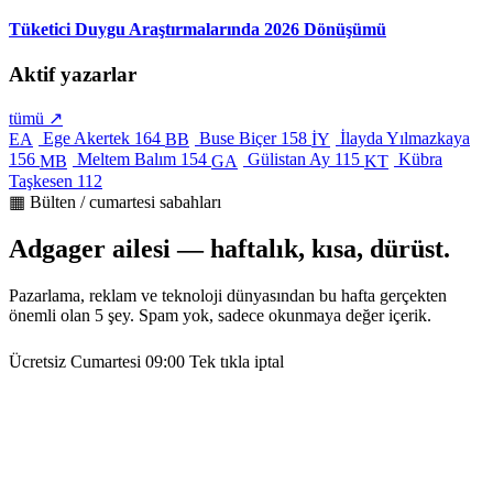
Tüketici Duygu Araştırmalarında 2026 Dönüşümü
Aktif yazarlar
tümü ↗
Ege Akertek
164
Buse Biçer
158
İlayda Yılmazkaya
EA
BB
İY
156
Meltem Balım
154
Gülistan Ay
115
Kübra
MB
GA
KT
Taşkesen
112
▦ Bülten / cumartesi sabahları
Adgager ailesi — haftalık, kısa, dürüst.
Pazarlama, reklam ve teknoloji dünyasından bu hafta gerçekten
önemli olan 5 şey. Spam yok, sadece okunmaya değer içerik.
Ücretsiz
Cumartesi 09:00
Tek tıkla iptal