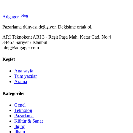
blog
Adgager
.
Pazarlama dünyası değişiyor. Değişime ortak ol.
ARI Teknokent ARI 3 · Reşit Paşa Mah. Katar Cad. No:4
34467 Sarıyer / İstanbul
blog@adgager.com
Keşfet
Ana sayfa
Tüm yazılar
Arama
Kategoriler
Genel
Teknoloji
Pazarlama
Kültür & Sanat
İlginç
İlham