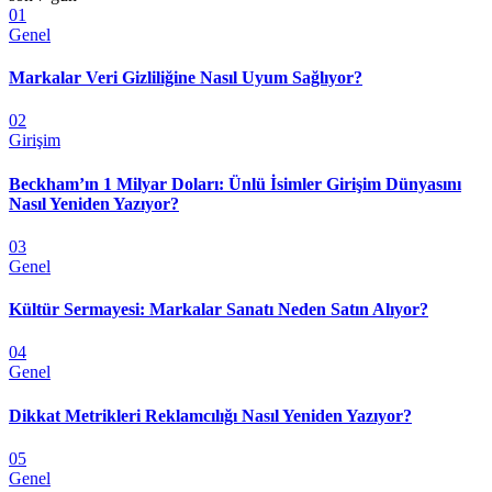
01
Genel
Markalar Veri Gizliliğine Nasıl Uyum Sağlıyor?
02
Girişim
Beckham’ın 1 Milyar Doları: Ünlü İsimler Girişim Dünyasını
Nasıl Yeniden Yazıyor?
03
Genel
Kültür Sermayesi: Markalar Sanatı Neden Satın Alıyor?
04
Genel
Dikkat Metrikleri Reklamcılığı Nasıl Yeniden Yazıyor?
05
Genel