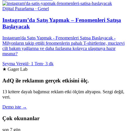
Dijital Pazarlama · Genel
Instagram’da Satış Yapmak – Fenomenleri Satışa
Başlayacak
Instagram'da Satış Yapmak - Fenomenleri Satışa Başlayacak -
Milyonların takip ettiği fenomenlerin pahalı T-shirtlerine, mucizevi
cilt bakım yağlarına ve daha fazlasına kolayca ulaşmaya hazır
mısınız?
Şeyma Vergül
·
1 Tem
·
3 dk
★ Gager Lab
AdQ ile reklamın gerçek etkisini ölç.
13 kritere dayalı bağımsız reklam etki ölçüm altyapısı. Sezgi değil,
veri.
Demo iste →
Çok okunanlar
son 7 gün