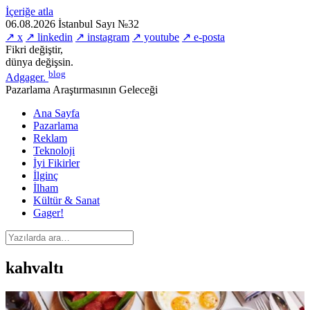
İçeriğe atla
06.08.2026
İstanbul
Sayı №32
↗ x
↗ linkedin
↗ instagram
↗ youtube
↗ e-posta
Fikri değiştir,
dünya değişsin.
blog
Adgager
.
Pazarlama Araştırmasının Geleceği
Ana Sayfa
Pazarlama
Reklam
Teknoloji
İyi Fikirler
İlginç
İlham
Kültür & Sanat
Gager!
kahvaltı