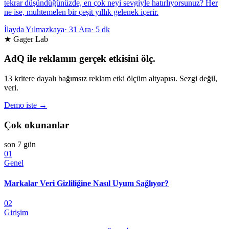
tekrar düşündüğünüzde, en çok neyi sevgiyle hatırlıyorsunuz? Her
ne ise, muhtemelen bir çeşit yıllık gelenek içerir.
İlayda Yılmazkaya
·
31 Ara
·
5 dk
★ Gager Lab
AdQ ile reklamın gerçek etkisini ölç.
13 kritere dayalı bağımsız reklam etki ölçüm altyapısı. Sezgi değil,
veri.
Demo iste →
Çok okunanlar
son 7 gün
01
Genel
Markalar Veri Gizliliğine Nasıl Uyum Sağlıyor?
02
Girişim