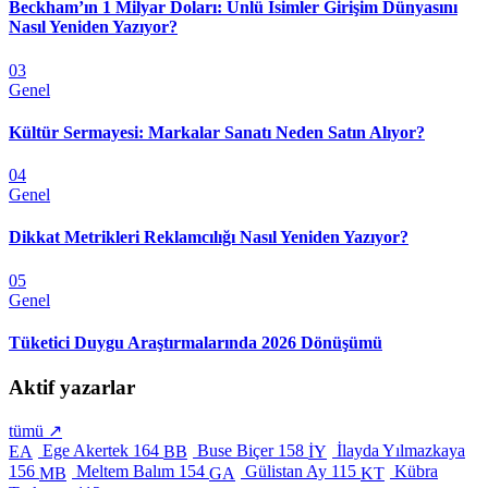
Beckham’ın 1 Milyar Doları: Ünlü İsimler Girişim Dünyasını
Nasıl Yeniden Yazıyor?
03
Genel
Kültür Sermayesi: Markalar Sanatı Neden Satın Alıyor?
04
Genel
Dikkat Metrikleri Reklamcılığı Nasıl Yeniden Yazıyor?
05
Genel
Tüketici Duygu Araştırmalarında 2026 Dönüşümü
Aktif yazarlar
tümü ↗
Ege Akertek
164
Buse Biçer
158
İlayda Yılmazkaya
EA
BB
İY
156
Meltem Balım
154
Gülistan Ay
115
Kübra
MB
GA
KT