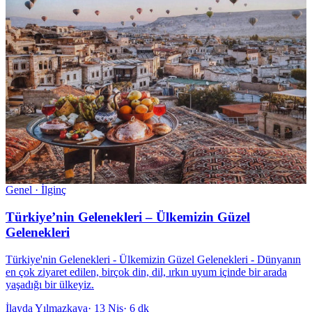
Genel · İlginç
Türkiye’nin Gelenekleri – Ülkemizin Güzel
Gelenekleri
Türkiye'nin Gelenekleri - Ülkemizin Güzel Gelenekleri - Dünyanın
en çok ziyaret edilen, birçok din, dil, ırkın uyum içinde bir arada
yaşadığı bir ülkeyiz.
İlayda Yılmazkaya
·
13 Nis
·
6 dk