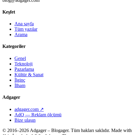
blog@adgager.com
Keşfet
Ana sayfa
Tüm yazılar
Arama
Kategoriler
Genel
Teknoloji
Pazarlama
Kültür & Sanat
İlginç
İlham
Adgager
adgager.com ↗
AdQ — Reklam ölçümü
Bize ulaşın
© 2016–2026 Adgager – Blogager. Tüm hakları saklıdır.
Made with