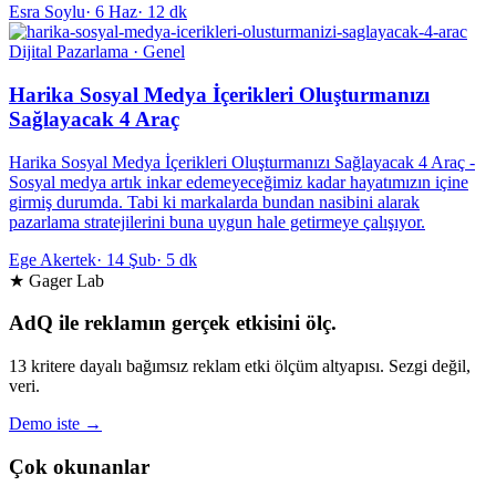
Esra Soylu
·
6 Haz
·
12 dk
Dijital Pazarlama · Genel
Harika Sosyal Medya İçerikleri Oluşturmanızı
Sağlayacak 4 Araç
Harika Sosyal Medya İçerikleri Oluşturmanızı Sağlayacak 4 Araç -
Sosyal medya artık inkar edemeyeceğimiz kadar hayatımızın içine
girmiş durumda. Tabi ki markalarda bundan nasibini alarak
pazarlama stratejilerini buna uygun hale getirmeye çalışıyor.
Ege Akertek
·
14 Şub
·
5 dk
★ Gager Lab
AdQ ile reklamın gerçek etkisini ölç.
13 kritere dayalı bağımsız reklam etki ölçüm altyapısı. Sezgi değil,
veri.
Demo iste →
Çok okunanlar