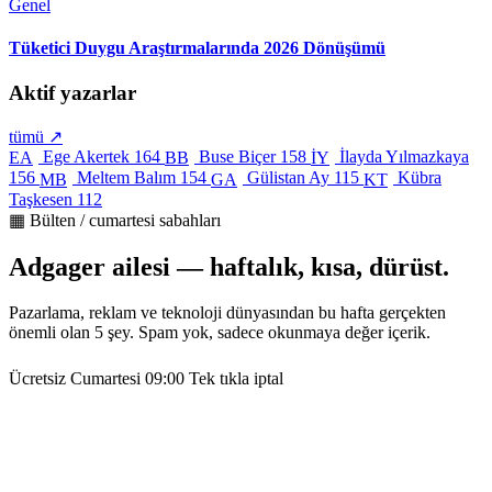
Genel
Tüketici Duygu Araştırmalarında 2026 Dönüşümü
Aktif yazarlar
tümü ↗
Ege Akertek
164
Buse Biçer
158
İlayda Yılmazkaya
EA
BB
İY
156
Meltem Balım
154
Gülistan Ay
115
Kübra
MB
GA
KT
Taşkesen
112
▦ Bülten / cumartesi sabahları
Adgager ailesi — haftalık, kısa, dürüst.
Pazarlama, reklam ve teknoloji dünyasından bu hafta gerçekten
önemli olan 5 şey. Spam yok, sadece okunmaya değer içerik.
Ücretsiz
Cumartesi 09:00
Tek tıkla iptal