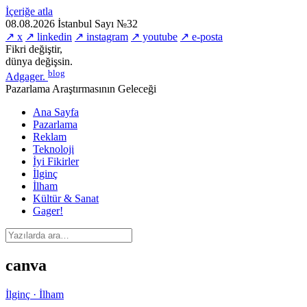
İçeriğe atla
08.08.2026
İstanbul
Sayı №32
↗ x
↗ linkedin
↗ instagram
↗ youtube
↗ e-posta
Fikri değiştir,
dünya değişsin.
blog
Adgager
.
Pazarlama Araştırmasının Geleceği
Ana Sayfa
Pazarlama
Reklam
Teknoloji
İyi Fikirler
İlginç
İlham
Kültür & Sanat
Gager!
canva
İlginç · İlham