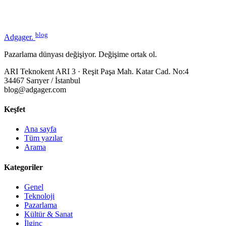
blog
Adgager
.
Pazarlama dünyası değişiyor. Değişime ortak ol.
ARI Teknokent ARI 3 · Reşit Paşa Mah. Katar Cad. No:4
34467 Sarıyer / İstanbul
blog@adgager.com
Keşfet
Ana sayfa
Tüm yazılar
Arama
Kategoriler
Genel
Teknoloji
Pazarlama
Kültür & Sanat
İlginç