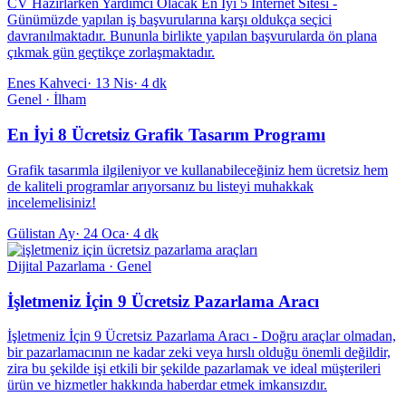
CV Hazırlarken Yardımcı Olacak En İyi 5 İnternet Sitesi -
Günümüzde yapılan iş başvurularına karşı oldukça seçici
davranılmaktadır. Bununla birlikte yapılan başvurularda ön plana
çıkmak gün geçtikçe zorlaşmaktadır.
Enes Kahveci
·
13 Nis
·
4 dk
Genel · İlham
En İyi 8 Ücretsiz Grafik Tasarım Programı
Grafik tasarımla ilgileniyor ve kullanabileceğiniz hem ücretsiz hem
de kaliteli programlar arıyorsanız bu listeyi muhakkak
incelemelisiniz!
Gülistan Ay
·
24 Oca
·
4 dk
Dijital Pazarlama · Genel
İşletmeniz İçin 9 Ücretsiz Pazarlama Aracı
İşletmeniz İçin 9 Ücretsiz Pazarlama Aracı - Doğru araçlar olmadan,
bir pazarlamacının ne kadar zeki veya hırslı olduğu önemli değildir,
zira bu şekilde işi etkili bir şekilde pazarlamak ve ideal müşterileri
ürün ve hizmetler hakkında haberdar etmek imkansızdır.