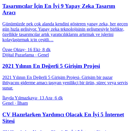
Tasarımcılar İçin En İyi 9 Yapay Zeka Tasarım
Aracı
Günümüzde pek çok alanda kendini gösteren yapay zeka, her geçen
gün hızla gelişiyor. Yapay zeka teknolojisinin gelişmesiyle birlikte,
özellikle tasarımcılar artık yaratıcılıklarını artırmak ve işlerini
kolaylaştırmak için çeşitli…
Özge Oktay
·
16 Eki
·
8 dk
Dijital Pazarlama · Genel
2021 Yılının En Değerli 5 Girişim Projesi
2021 Yılının En Değerli 5 Girişim Projesi- Girişim bir pazar
ihtiyacını giderme amacı taşıyan yenilikçi bir ürün, süreç veya servis
sunar.
İlayda Yılmazkaya
·
13 Ara
·
6 dk
Genel · İlham
CV Hazırlarken Yardımcı Olacak En İyi 5 İnternet
Sitesi