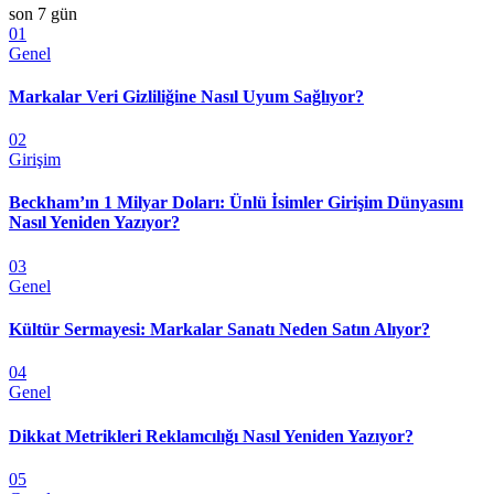
son 7 gün
01
Genel
Markalar Veri Gizliliğine Nasıl Uyum Sağlıyor?
02
Girişim
Beckham’ın 1 Milyar Doları: Ünlü İsimler Girişim Dünyasını
Nasıl Yeniden Yazıyor?
03
Genel
Kültür Sermayesi: Markalar Sanatı Neden Satın Alıyor?
04
Genel
Dikkat Metrikleri Reklamcılığı Nasıl Yeniden Yazıyor?
05