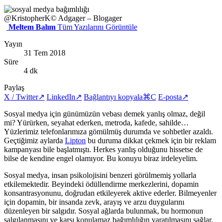
@KristopherK
© Adgager – Blogager
Meltem Balım
Tüm Yazılarını Görüntüle
Yayın
31 Tem 2018
Süre
4 dk
Paylaş
X / Twitter
↗
LinkedIn
↗
Bağlantıyı kopyala
⌘C
E-posta
↗
Sosyal medya için günümüzün vebası demek yanlış olmaz, değil
mi? Yürürken, seyahat ederken, metroda, kafede, sahilde…
Yüzlerimiz telefonlarımıza gömülmüş durumda ve sohbetler azaldı.
Geçtiğimiz aylarda
Lipton
bu duruma dikkat çekmek için bir reklam
kampanyası bile başlatmıştı. Herkes yanlış olduğunu hissetse de
bilse de kendine engel olamıyor. Bu konuyu biraz irdeleyelim.
Sosyal medya, insan psikolojisini benzeri görülmemiş yollarla
etkilemektedir. Beyindeki ödüllendirme merkezlerini, dopamin
konsantrasyonunu, doğrudan etkileyerek aktive ederler. Bilmeyenler
için dopamin, bir insanda zevk, arayış ve arzu duygularını
düzenleyen bir salgıdır. Sosyal ağlarda bulunmak, bu hormonun
salgılanmasını ve karşı konulamaz bağımlılığın yaratılmasını sağlar.