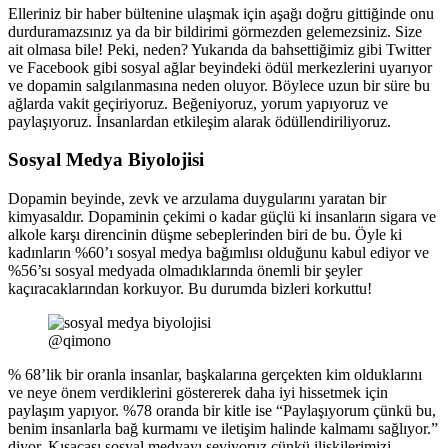
Elleriniz bir haber bültenine ulaşmak için aşağı doğru gittiğinde onu
durduramazsınız ya da bir bildirimi görmezden gelemezsiniz. Size
ait olmasa bile! Peki, neden? Yukarıda da bahsettiğimiz gibi Twitter
ve Facebook gibi sosyal ağlar beyindeki ödül merkezlerini uyarıyor
ve dopamin salgılanmasına neden oluyor. Böylece uzun bir süre bu
ağlarda vakit geçiriyoruz. Beğeniyoruz, yorum yapıyoruz ve
paylaşıyoruz. İnsanlardan etkileşim alarak ödüllendiriliyoruz.
Sosyal Medya Biyolojisi
Dopamin beyinde, zevk ve arzulama duygularını yaratan bir
kimyasaldır. Dopaminin çekimi o kadar güçlü ki insanların sigara ve
alkole karşı direncinin düşme sebeplerinden biri de bu. Öyle ki
kadınların %60’ı sosyal medya bağımlısı olduğunu kabul ediyor ve
%56’sı sosyal medyada olmadıklarında önemli bir şeyler
kaçıracaklarından korkuyor. Bu durumda bizleri korkuttu!
@qimono
% 68’lik bir oranla insanlar, başkalarına gerçekten kim olduklarını
ve neye önem verdiklerini göstererek daha iyi hissetmek için
paylaşım yapıyor. %78 oranda bir kitle ise “Paylaşıyorum çünkü bu,
benim insanlarla bağ kurmamı ve iletişim halinde kalmamı sağlıyor.”
diyor. Kısacası sosyal medyayı seviyoruz çünkü ilişkilerimizi