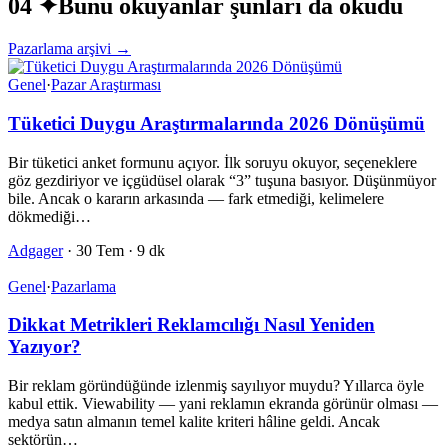
04 ✦
Bunu okuyanlar şunları da okudu
Pazarlama arşivi →
Genel
·
Pazar Araştırması
Tüketici Duygu Araştırmalarında 2026 Dönüşümü
Bir tüketici anket formunu açıyor. İlk soruyu okuyor, seçeneklere
göz gezdiriyor ve içgüdüsel olarak “3” tuşuna basıyor. Düşünmüyor
bile. Ancak o kararın arkasında — fark etmediği, kelimelere
dökmediği…
Adgager
·
30 Tem
·
9 dk
Genel
·
Pazarlama
Dikkat Metrikleri Reklamcılığı Nasıl Yeniden
Yazıyor?
Bir reklam göründüğünde izlenmiş sayılıyor muydu? Yıllarca öyle
kabul ettik. Viewability — yani reklamın ekranda görünür olması —
medya satın almanın temel kalite kriteri hâline geldi. Ancak
sektörün…