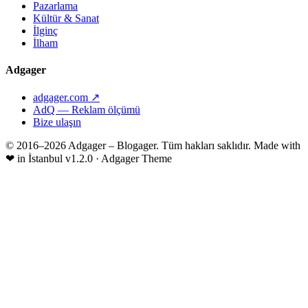
Pazarlama
Kültür & Sanat
İlginç
İlham
Adgager
adgager.com ↗
AdQ — Reklam ölçümü
Bize ulaşın
© 2016–2026 Adgager – Blogager. Tüm hakları saklıdır.
Made with
❤
in İstanbul
v1.2.0 · Adgager Theme