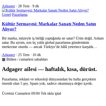
Adgager
·
28 Tem
·
9 dk
Genel
·
Pazarlama
Kültür Sermayesi: Markalar Sanatı Neden Satın
Alıyor?
Bir marka, müzeyle iş birliği yaptığında ne satar? Ürün değil. Anlam
satar. Bu ayrım, son üç yılda global pazarlama gündeminin
merkezine oturdu — ancak Türkiye’de hâlâ yeterince karşılık…
Adgager
·
25 Tem
·
10 dk
▦ Bülten / cumartesi sabahları
Adgager ailesi — haftalık, kısa, dürüst.
Pazarlama, reklam ve teknoloji dünyasından bu hafta gerçekten
önemli olan 5 şey. Spam yok, sadece okunmaya değer içerik.
Ücretsiz
Cumartesi 09:00
Tek tıkla iptal