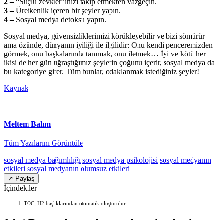
2 –
“Suçlu zevkler”inizi takip etmekten vazgeçin.
3 –
Üretkenlik içeren bir şeyler yapın.
4 –
Sosyal medya detoksu yapın.
Sosyal medya, güvensizliklerimizi körükleyebilir ve bizi sömürür
ama özünde, dünyanın iyiliği ile ilgilidir: Onu kendi penceremizden
görmek, onu başkalarında tanımak, onu iletmek… İyi ve kötü her
ikisi de her gün uğraştığımız şeylerin çoğunu içerir, sosyal medya da
bu kategoriye girer. Tüm bunlar, odaklanmak istediğiniz şeyler!
Kaynak
Meltem Balım
Tüm Yazılarını Görüntüle
sosyal medya bağımlılığı
sosyal medya psikolojisi
sosyal medyanın
etkileri
sosyal medyanın olumsuz etkileri
↗ Paylaş
İçindekiler
TOC, H2 başlıklarından otomatik oluşturulur.