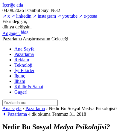
İçeriğe atla
04.08.2026
İstanbul
Sayı №32
↗ x
↗ linkedin
↗ instagram
↗ youtube
↗ e-posta
Fikri değiştir,
dünya değişsin.
blog
Adgager
.
Pazarlama Araştırmasının Geleceği
Ana Sayfa
Pazarlama
Reklam
Teknoloji
İyi Fikirler
İlginç
İlham
Kültür & Sanat
Gager!
Ana sayfa
›
Pazarlama
›
Nedir Bu Sosyal Medya Psikolojisi?
✦ Pazarlama
4 dk okuma
Temmuz 31, 2018
Nedir Bu Sosyal
Medya Psikolojisi?