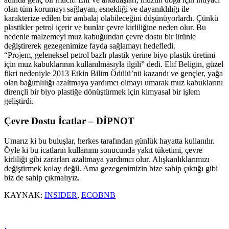
olan tüm korumayı sağlayan, esnekliği ve dayanıklılığı ile
karakterize edilen bir ambalaj olabileceğini düşünüyorlardı. Çünkü
plastikler petrol içerir ve bunlar çevre kirliliğine neden olur. Bu
nedenle malzemeyi muz kabuğundan çevre dostu bir ürünle
değiştirerek gezegenimize fayda sağlamayı hedefledi.
“Projem, geleneksel petrol bazlı plastik yerine biyo plastik üretimi
için muz kabuklarının kullanılmasıyla ilgili” dedi. Elif Beligin, güzel
fikri nedeniyle 2013 Etkin Bilim Ödülü’nü kazandı ve gençler, yağa
olan bağımlılığı azaltmaya yardımcı olmayı umarak muz kabuklarını
dirençli bir biyo plastiğe dönüştürmek için kimyasal bir işlem
geliştirdi.
Çevre Dostu İcatlar – DİPNOT
Umarız ki bu buluşlar, herkes tarafından günlük hayatta kullanılır.
Öyle ki bu icatların kullanımı sonucunda yakıt tüketimi, çevre
kirliliği gibi zararları azaltmaya yardımcı olur. Alışkanlıklarımızı
değiştirmek kolay değil. Ama gezegenimizin bize sahip çıktığı gibi
biz de sahip çıkmalıyız.
KAYNAK:
INSIDER
,
ECOBNB