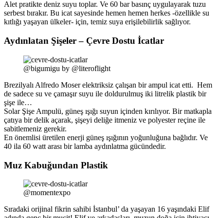
Alet pratikte deniz suyu toplar. Ve 60 bar basınç uygulayarak tuzu
serbest bırakır. Bu icat sayesinde hemen hemen herkes -özellikle su
kıtlığı yaşayan ülkeler- için, temiz suya erişilebilirlik sağlıyor.
Aydınlatan Şişeler – Çevre Dostu İcatlar
@bigumigu by @literoflight
Brezilyalı Alfredo Moser elektriksiz çalışan bir ampul icat etti. Hem
de sadece su ve çamaşır suyu ile doldurulmuş iki litrelik plastik bir
şişe ile…
Solar Şişe Ampulü, güneş ışığı suyun içinden kırılıyor. Bir matkapla
çatıya bir delik açarak, şişeyi deliğe itmeniz ve polyester reçine ile
sabitlemeniz gerekir.
En önemlisi üretilen enerji güneş ışığının yoğunluğuna bağlıdır. Ve
40 ila 60 watt arası bir lamba aydınlatma gücündedir.
Muz Kabuğundan Plastik
@momentexpo
Sıradaki orijinal fikrin sahibi İstanbul’ da yaşayan 16 yaşındaki Elif
adında genç bir mucit! Elif ve arkadaşları, muzun doğa için ihtiyacı