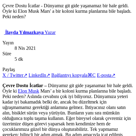
Çevre Dostu İcatlar - Dünyamız git gide yaşanamaz bir hale geldi.
Öyle ki Elon Musk Mars' a bir koloni kurma planlarına bile başladı.
Peki neden?
İlayda Yılmazkaya
Yazar
Yayın
8 Nis 2021
Süre
5 dk
Paylaş
X / Twitter
↗
LinkedIn
↗
Bağlantıyı kopyala
⌘C
E-posta
↗
Çevre Dostu İcatlar –
Dünyamız git gide yaşanamaz bir hale geldi.
Öyle ki
Elon Musk
Mars’ a bir koloni kurma planlarına bile başladı.
Peki neden? Aslında cevabını çok iyi biliyoruz. Dünyamıza yeteri
kadar iyi bakamadık belki de, ancak bu düzeltmek için
uğraşmamamız gerektiği anlamına gelmez. İhtiyacınız olanı satın
alın, bisiklet sürün veya yürüyün. Bunların yanı sıra mümkün
olduğunca toplu taşıma kullanın. Eğer bireysel olarak çevremiz için
üzerimize düşen görevi yaparsak hem kendimize hem de
çocuklarımıza güzel bir dünya oluşturabiliriz. Tek yapmamız
gereken: bilinçli bir adım atmak. Bu adım amacıyla icat edilmiş