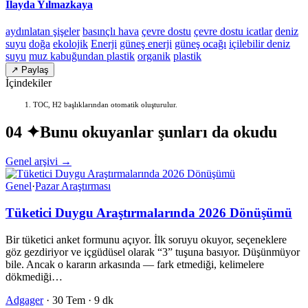
İlayda Yılmazkaya
aydınlatan şişeler
basınçlı hava
çevre dostu
çevre dostu icatlar
deniz
suyu
doğa
ekolojik
Enerji
güneş enerji
güneş ocağı
içilebilir deniz
suyu
muz kabuğundan plastik
organik
plastik
↗ Paylaş
İçindekiler
TOC, H2 başlıklarından otomatik oluşturulur.
04 ✦
Bunu okuyanlar şunları da okudu
Genel arşivi →
Genel
·
Pazar Araştırması
Tüketici Duygu Araştırmalarında 2026 Dönüşümü
Bir tüketici anket formunu açıyor. İlk soruyu okuyor, seçeneklere
göz gezdiriyor ve içgüdüsel olarak “3” tuşuna basıyor. Düşünmüyor
bile. Ancak o kararın arkasında — fark etmediği, kelimelere
dökmediği…
Adgager
·
30 Tem
·
9 dk