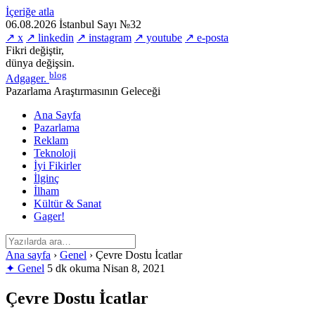
İçeriğe atla
06.08.2026
İstanbul
Sayı №32
↗ x
↗ linkedin
↗ instagram
↗ youtube
↗ e-posta
Fikri değiştir,
dünya değişsin.
blog
Adgager
.
Pazarlama Araştırmasının Geleceği
Ana Sayfa
Pazarlama
Reklam
Teknoloji
İyi Fikirler
İlginç
İlham
Kültür & Sanat
Gager!
Ana sayfa
›
Genel
›
Çevre Dostu İcatlar
✦ Genel
5 dk okuma
Nisan 8, 2021
Çevre Dostu İcatlar