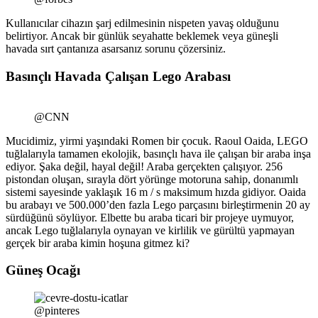
Kullanıcılar cihazın şarj edilmesinin nispeten yavaş olduğunu
belirtiyor. Ancak bir günlük seyahatte beklemek veya güneşli
havada sırt çantanıza asarsanız sorunu çözersiniz.
Basınçlı Havada Çalışan Lego Arabası
@CNN
Mucidimiz, yirmi yaşındaki Romen bir çocuk. Raoul Oaida, LEGO
tuğlalarıyla tamamen ekolojik, basınçlı hava ile çalışan bir araba inşa
ediyor. Şaka değil, hayal değil! Araba gerçekten çalışıyor. 256
pistondan oluşan, sırayla dört yörünge motoruna sahip, donanımlı
sistemi sayesinde yaklaşık 16 m / s maksimum hızda gidiyor. Oaida
bu arabayı ve 500.000’den fazla Lego parçasını birleştirmenin 20 ay
sürdüğünü söylüyor. Elbette bu araba ticari bir projeye uymuyor,
ancak Lego tuğlalarıyla oynayan ve kirlilik ve gürültü yapmayan
gerçek bir araba kimin hoşuna gitmez ki?
Güneş Ocağı
@pinteres