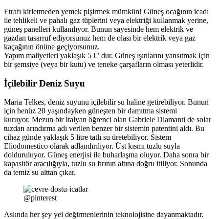
Etrafı kirletmeden yemek pişirmek mümkün! Güneş ocağının icadı
ile tehlikeli ve pahalı gaz tüplerini veya elektriği kullanmak yerine,
güneş panelleri kullanılıyor. Bunun sayesinde hem elektrik ve
gazdan tasarruf ediyorsunuz hem de olası bir elektrik veya gaz
kaçağının önüne geçiyorsunuz.
Yapım maliyetleri yaklaşık 5 €’ dur. Güneş ışınlarını yansıtmak için
bir şemsiye (veya bir kutu) ve teneke çarşafların olması yeterlidir.
İçilebilir Deniz Suyu
Maria Telkes, deniz suyunu içilebilir su haline getirebiliyor. Bunun
için henüz 20 yaşındayken güneşten bir damıtma sistemi
kuruyor. Mezun bir İtalyan öğrenci olan Gabriele Diamanti de solar
tuzdan arındırma adı verilen benzer bir sistemin patentini aldı. Bu
cihaz günde yaklaşık 5 litre tatlı su üretebiliyor. Sistem
Eliodomestico olarak adlandırılıyor. Üst kısmı tuzlu suyla
dolduruluyor. Güneş enerjisi ile buharlaşma oluyor. Daha sonra bir
kapasitör aracılığıyla, tuzlu su fırının altına doğru itiliyor. Sonunda
da temiz su alttan çıkar.
@pinterest
Aslında her şey yel değirmenlerinin teknolojisine dayanmaktadır.