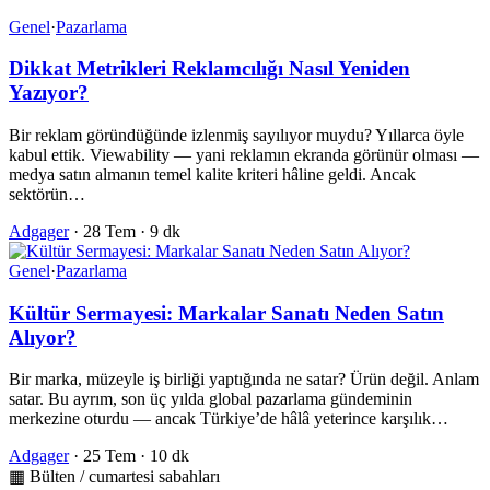
Genel
·
Pazarlama
Dikkat Metrikleri Reklamcılığı Nasıl Yeniden
Yazıyor?
Bir reklam göründüğünde izlenmiş sayılıyor muydu? Yıllarca öyle
kabul ettik. Viewability — yani reklamın ekranda görünür olması —
medya satın almanın temel kalite kriteri hâline geldi. Ancak
sektörün…
Adgager
·
28 Tem
·
9 dk
Genel
·
Pazarlama
Kültür Sermayesi: Markalar Sanatı Neden Satın
Alıyor?
Bir marka, müzeyle iş birliği yaptığında ne satar? Ürün değil. Anlam
satar. Bu ayrım, son üç yılda global pazarlama gündeminin
merkezine oturdu — ancak Türkiye’de hâlâ yeterince karşılık…
Adgager
·
25 Tem
·
10 dk
▦ Bülten / cumartesi sabahları