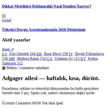
Dikkat Metrikleri Reklamcılığı Nasıl Yeniden Yazıyor?
05
Genel
Tüketici Duygu Araştırmalarında 2026 Dönüşümü
Aktif yazarlar
tümü ↗
Ege Akertek
164
Buse Biçer
158
İlayda Yılmazkaya
EA
BB
İY
156
Meltem Balım
154
Gülistan Ay
115
Kübra
MB
GA
KT
Taşkesen
112
▦ Bülten / cumartesi sabahları
Adgager ailesi — haftalık, kısa, dürüst.
Pazarlama, reklam ve teknoloji dünyasından bu hafta gerçekten
önemli olan 5 şey. Spam yok, sadece okunmaya değer içerik.
Ücretsiz
Cumartesi 09:00
Tek tıkla iptal