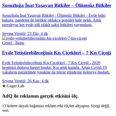
Susuzluğa İnat Yaşayan Bitkiler – Ölümsüz Bitkiler
Susuzluğa İnat Yaşayan Bitkiler - Ölümsüz Bitkiler - Evde bitki
bakımı, pandemi ile birlikte oldukça popüler hale geldi. Artık
neredeyse her evde irili ufaklı saksı bitkileri yaygınlaştı.
Şeyma Vergül
·
23 Eki
·
4 dk
Genel · İlginç
Evde Yetiştirebileceğiniz Kış Çiçekleri – 7 Kış Çiçeği
Evde Yetiştirebileceğiniz Kış Çiçekleri - 7 Kış Çiçeği - 2020
hepimizi doğaya hasret bıraktı. Kış artık kapıda. Artan Covid-19
vakaların paralelinde yasaklar da tekrar gündeme gelmeye başladı.
Şeyma Vergül
·
26 Kas
·
4 dk
★ Gager Lab
AdQ ile reklamın gerçek etkisini ölç.
13 kritere dayalı bağımsız reklam etki ölçüm altyapısı. Sezgi değil,
veri.