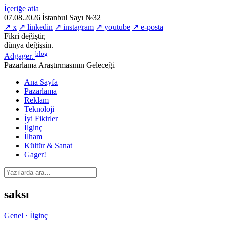
İçeriğe atla
07.08.2026
İstanbul
Sayı №32
↗ x
↗ linkedin
↗ instagram
↗ youtube
↗ e-posta
Fikri değiştir,
dünya değişsin.
blog
Adgager
.
Pazarlama Araştırmasının Geleceği
Ana Sayfa
Pazarlama
Reklam
Teknoloji
İyi Fikirler
İlginç
İlham
Kültür & Sanat
Gager!
saksı
Genel · İlginç