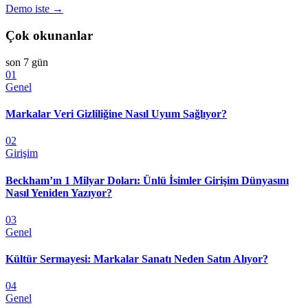
Demo iste →
Çok okunanlar
son 7 gün
01
Genel
Markalar Veri Gizliliğine Nasıl Uyum Sağlıyor?
02
Girişim
Beckham’ın 1 Milyar Doları: Ünlü İsimler Girişim Dünyasını
Nasıl Yeniden Yazıyor?
03
Genel
Kültür Sermayesi: Markalar Sanatı Neden Satın Alıyor?
04
Genel