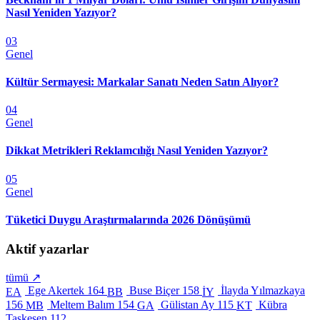
Nasıl Yeniden Yazıyor?
03
Genel
Kültür Sermayesi: Markalar Sanatı Neden Satın Alıyor?
04
Genel
Dikkat Metrikleri Reklamcılığı Nasıl Yeniden Yazıyor?
05
Genel
Tüketici Duygu Araştırmalarında 2026 Dönüşümü
Aktif yazarlar
tümü ↗
Ege Akertek
164
Buse Biçer
158
İlayda Yılmazkaya
EA
BB
İY
156
Meltem Balım
154
Gülistan Ay
115
Kübra
MB
GA
KT
Taşkesen
112