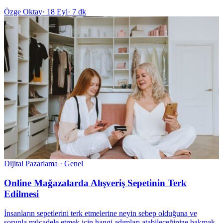
Özge Oktay
·
18 Eyl
·
7 dk
Dijital Pazarlama · Genel
Online Mağazalarda Alışveriş Sepetinin Terk
Edilmesi
İnsanların sepetlerini terk etmelerine neyin sebep olduğuna ve
sorunla mücadele etmek için hangi adımları atabileceğinize bakmak,