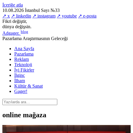
İçeriğe atla
10.08.2026
İstanbul
Sayı №33
↗ x
↗ linkedin
↗ instagram
↗ youtube
↗ e-posta
Fikri değiştir,
dünya değişsin.
blog
Adgager
.
Pazarlama Araştırmasının Geleceği
Ana Sayfa
Pazarlama
Reklam
Teknoloji
İyi Fikirler
İlginç
İlham
Kültür & Sanat
Gager!
online mağaza