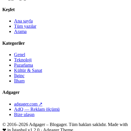
Keşfet
Ana sayfa
Tüm yazılar
Arama
Kategoriler
Genel
Teknoloji
Pazarlama
Kültür & Sanat
İlginç
İlham
Adgager
adgager.com ↗
AdQ — Reklam ölçümü
Bize ulaşın
© 2016–2026 Adgager – Blogager. Tüm hakları saklıdır.
Made with
❤
in İstanbul
v1.2.0 · Adgager Theme