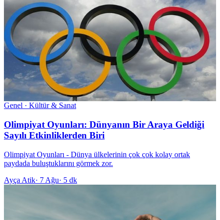
Genel · Kültür & Sanat
Olimpiyat Oyunları: Dünyanın Bir Araya Geldiği
Sayılı Etkinliklerden Biri
Olimpiyat Oyunları - Dünya ülkelerinin çok çok kolay ortak
paydada buluştuklarını görmek zor.
Ayça Atik
·
7 Ağu
·
5 dk