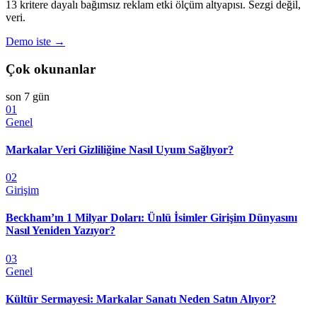
13 kritere dayalı bağımsız reklam etki ölçüm altyapısı. Sezgi değil,
veri.
Demo iste →
Çok okunanlar
son 7 gün
01
Genel
Markalar Veri Gizliliğine Nasıl Uyum Sağlıyor?
02
Girişim
Beckham’ın 1 Milyar Doları: Ünlü İsimler Girişim Dünyasını
Nasıl Yeniden Yazıyor?
03
Genel
Kültür Sermayesi: Markalar Sanatı Neden Satın Alıyor?