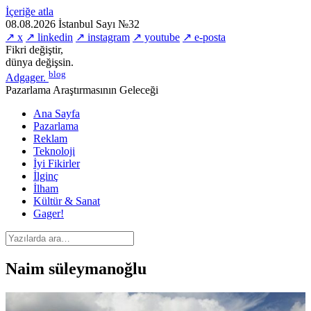
İçeriğe atla
08.08.2026
İstanbul
Sayı №32
↗ x
↗ linkedin
↗ instagram
↗ youtube
↗ e-posta
Fikri değiştir,
dünya değişsin.
blog
Adgager
.
Pazarlama Araştırmasının Geleceği
Ana Sayfa
Pazarlama
Reklam
Teknoloji
İyi Fikirler
İlginç
İlham
Kültür & Sanat
Gager!
Naim süleymanoğlu