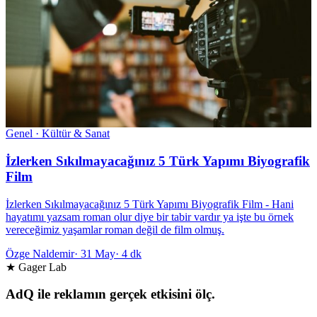
Genel · Kültür & Sanat
İzlerken Sıkılmayacağınız 5 Türk Yapımı Biyografik
Film
İzlerken Sıkılmayacağınız 5 Türk Yapımı Biyografik Film - Hani
hayatımı yazsam roman olur diye bir tabir vardır ya işte bu örnek
vereceğimiz yaşamlar roman değil de film olmuş.
Özge Naldemir
·
31 May
·
4 dk
★ Gager Lab
AdQ ile reklamın gerçek etkisini ölç.