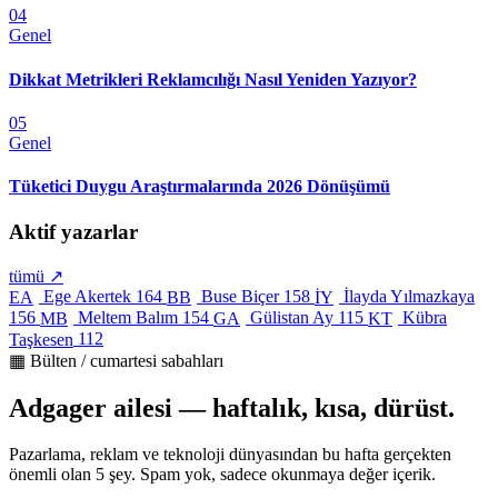
04
Genel
Dikkat Metrikleri Reklamcılığı Nasıl Yeniden Yazıyor?
05
Genel
Tüketici Duygu Araştırmalarında 2026 Dönüşümü
Aktif yazarlar
tümü ↗
Ege Akertek
164
Buse Biçer
158
İlayda Yılmazkaya
EA
BB
İY
156
Meltem Balım
154
Gülistan Ay
115
Kübra
MB
GA
KT
Taşkesen
112
▦ Bülten / cumartesi sabahları
Adgager ailesi — haftalık, kısa, dürüst.
Pazarlama, reklam ve teknoloji dünyasından bu hafta gerçekten
önemli olan 5 şey. Spam yok, sadece okunmaya değer içerik.