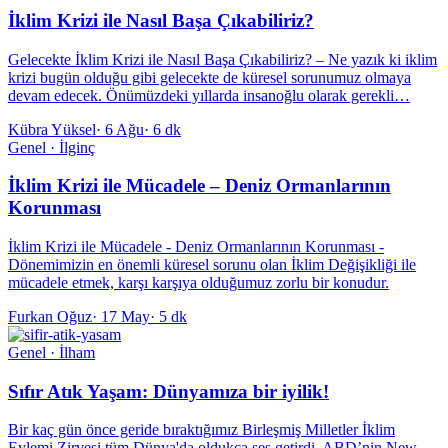
İklim Krizi ile Nasıl Başa Çıkabiliriz?
Gelecekte İklim Krizi ile Nasıl Başa Çıkabiliriz? – Ne yazık ki iklim
krizi bugün olduğu gibi gelecekte de küresel sorunumuz olmaya
devam edecek. Önümüzdeki yıllarda insanoğlu olarak gerekli…
Kübra Yüksel
·
6 Ağu
·
6 dk
Genel · İlginç
İklim Krizi ile Mücadele – Deniz Ormanlarının
Korunması
İklim Krizi ile Mücadele - Deniz Ormanlarının Korunması -
Dönemimizin en önemli küresel sorunu olan İklim Değişikliği ile
mücadele etmek, karşı karşıya olduğumuz zorlu bir konudur.
Furkan Oğuz
·
17 May
·
5 dk
Genel · İlham
Sıfır Atık Yaşam: Dünyamıza bir iyilik!
Bir kaç gün önce geride bıraktığımız Birleşmiş Milletler İklim
Eylemi Zirvesi tüm Dünya'da oldukça ses getirdi. ABD’nin New