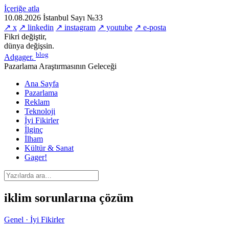
İçeriğe atla
10.08.2026
İstanbul
Sayı №33
↗ x
↗ linkedin
↗ instagram
↗ youtube
↗ e-posta
Fikri değiştir,
dünya değişsin.
blog
Adgager
.
Pazarlama Araştırmasının Geleceği
Ana Sayfa
Pazarlama
Reklam
Teknoloji
İyi Fikirler
İlginç
İlham
Kültür & Sanat
Gager!
iklim sorunlarına çözüm
Genel · İyi Fikirler