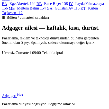
Ege Akertek
164
Buse Biçer
158
İlayda Yılmazkaya
EA
BB
İY
156
Meltem Balım
154
Gülistan Ay
115
Kübra
MB
GA
KT
Taşkesen
112
▦ Bülten / cumartesi sabahları
Adgager ailesi — haftalık, kısa, dürüst.
Pazarlama, reklam ve teknoloji dünyasından bu hafta gerçekten
önemli olan 5 şey. Spam yok, sadece okunmaya değer içerik.
Ücretsiz
Cumartesi 09:00
Tek tıkla iptal
blog
Adgager
.
Pazarlama dünyası değişiyor. Değişime ortak ol.