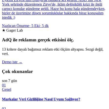
York şehrinde düzenlenen Zirve'de, iklim değişikliği krizi ile ilgili
çarpıcı konular gündeme geldi. Hazır bu konu hala gündemdeyken,
bizler de üzerimize düşen sorumluklular hakkında biraz konuşalım
istedik :)
Nazlıcan Önurme
·
5 Eki
·
5 dk
★ Gager Lab
AdQ ile reklamın gerçek etkisini ölç.
13 kritere dayalı bağımsız reklam etki ölçüm altyapısı. Sezgi değil,
veri.
Demo iste →
Çok okunanlar
son 7 gün
01
Genel
Markalar Veri Gizliliğine Nasıl Uyum Sağlıyor?
02