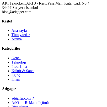
ARI Teknokent ARI 3 · Reşit Paşa Mah. Katar Cad. No:4
34467 Sarıyer / İstanbul
blog@adgager.com
Keşfet
Ana sayfa
Tüm yazılar
Arama
Kategoriler
Genel
Teknoloji
Pazarlama
Kültür & Sanat
İlginç
İlham
Adgager
adgager.com ↗
AdQ — Reklam ölçümü
Bize ulaşın