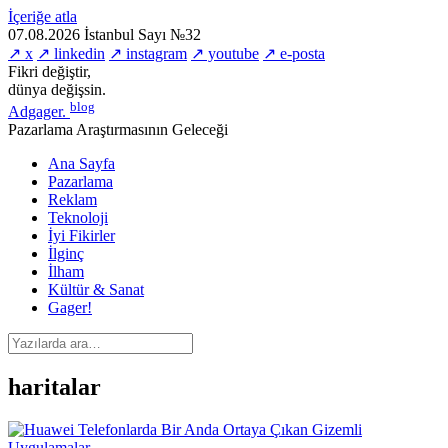
İçeriğe atla
07.08.2026
İstanbul
Sayı №32
↗ x
↗ linkedin
↗ instagram
↗ youtube
↗ e-posta
Fikri değiştir,
dünya değişsin.
blog
Adgager
.
Pazarlama Araştırmasının Geleceği
Ana Sayfa
Pazarlama
Reklam
Teknoloji
İyi Fikirler
İlginç
İlham
Kültür & Sanat
Gager!
haritalar