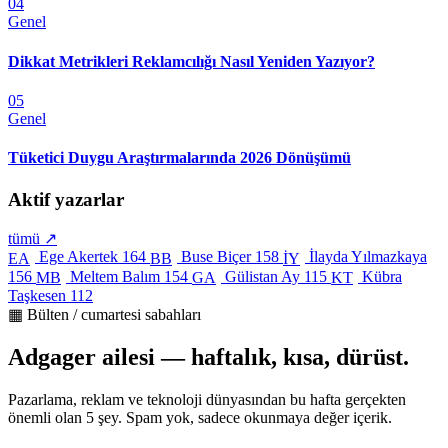
04
Genel
Dikkat Metrikleri Reklamcılığı Nasıl Yeniden Yazıyor?
05
Genel
Tüketici Duygu Araştırmalarında 2026 Dönüşümü
Aktif yazarlar
tümü ↗
Ege Akertek
164
Buse Biçer
158
İlayda Yılmazkaya
EA
BB
İY
156
Meltem Balım
154
Gülistan Ay
115
Kübra
MB
GA
KT
Taşkesen
112
▦ Bülten / cumartesi sabahları
Adgager ailesi — haftalık, kısa, dürüst.
Pazarlama, reklam ve teknoloji dünyasından bu hafta gerçekten
önemli olan 5 şey. Spam yok, sadece okunmaya değer içerik.