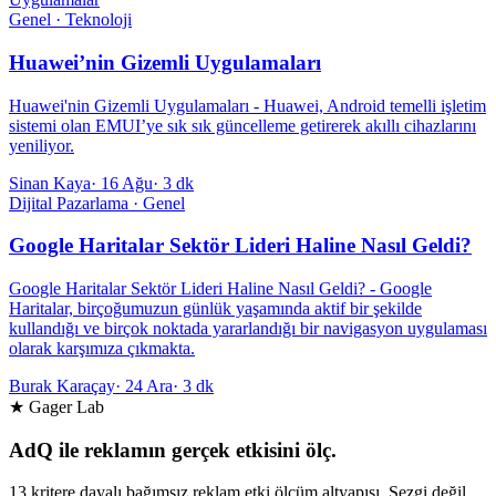
Genel · Teknoloji
Huawei’nin Gizemli Uygulamaları
Huawei'nin Gizemli Uygulamaları - Huawei, Android temelli işletim
sistemi olan EMUI’ye sık sık güncelleme getirerek akıllı cihazlarını
yeniliyor.
Sinan Kaya
·
16 Ağu
·
3 dk
Dijital Pazarlama · Genel
Google Haritalar Sektör Lideri Haline Nasıl Geldi?
Google Haritalar Sektör Lideri Haline Nasıl Geldi? - Google
Haritalar, birçoğumuzun günlük yaşamında aktif bir şekilde
kullandığı ve birçok noktada yararlandığı bir navigasyon uygulaması
olarak karşımıza çıkmakta.
Burak Karaçay
·
24 Ara
·
3 dk
★ Gager Lab
AdQ ile reklamın gerçek etkisini ölç.
13 kritere dayalı bağımsız reklam etki ölçüm altyapısı. Sezgi değil,