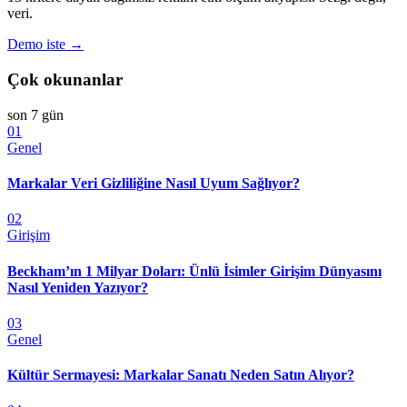
veri.
Demo iste →
Çok okunanlar
son 7 gün
01
Genel
Markalar Veri Gizliliğine Nasıl Uyum Sağlıyor?
02
Girişim
Beckham’ın 1 Milyar Doları: Ünlü İsimler Girişim Dünyasını
Nasıl Yeniden Yazıyor?
03
Genel
Kültür Sermayesi: Markalar Sanatı Neden Satın Alıyor?