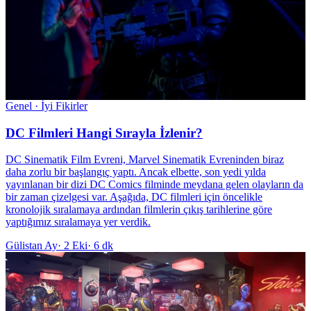
Genel · İyi Fikirler
DC Filmleri Hangi Sırayla İzlenir?
DC Sinematik Film Evreni, Marvel Sinematik Evreninden biraz
daha zorlu bir başlangıç ​​yaptı. Ancak elbette, son yedi yılda
yayınlanan bir dizi DC Comics filminde meydana gelen olayların da
bir zaman çizelgesi var. Aşağıda, DC filmleri için öncelikle
kronolojik sıralamaya ardından filmlerin çıkış tarihlerine göre
yaptığımız sıralamaya yer verdik.
Gülistan Ay
·
2 Eki
·
6 dk