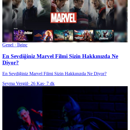
Genel · İlginç
En Sevdiğiniz Marvel Filmi Sizin Hakkınızda Ne
Diyor?
En Sevdiğiniz Marvel Filmi Sizin Hakkınızda Ne Diyor?
Şeyma Vergül
·
26 Kas
·
7 dk