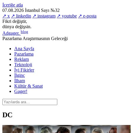
İçeriğe atla
07.08.2026
İstanbul
Sayı №32
↗ x
↗ linkedin
↗ instagram
↗ youtube
↗ e-posta
Fikri değiştir,
dünya değişsin.
blog
Adgager
.
Pazarlama Araştırmasının Geleceği
Ana Sayfa
Pazarlama
Reklam
Teknoloji
İyi Fikirler
İlginç
İlham
Kültür & Sanat
Gager!
DC