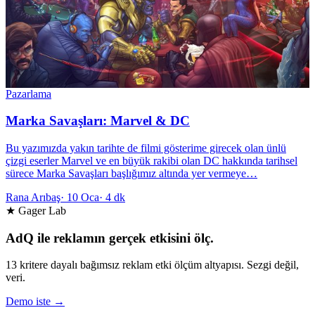
Pazarlama
Marka Savaşları: Marvel & DC
Bu yazımızda yakın tarihte de filmi gösterime girecek olan ünlü
çizgi eserler Marvel ve en büyük rakibi olan DC hakkında tarihsel
sürece Marka Savaşları başlığımız altında yer vermeye…
Rana Arıbaş
·
10 Oca
·
4 dk
★ Gager Lab
AdQ ile reklamın gerçek etkisini ölç.
13 kritere dayalı bağımsız reklam etki ölçüm altyapısı. Sezgi değil,
veri.
Demo iste →