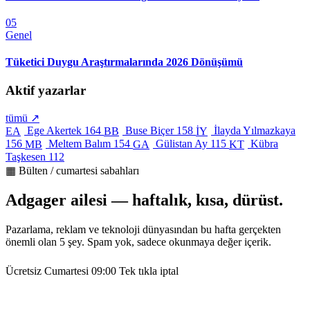
05
Genel
Tüketici Duygu Araştırmalarında 2026 Dönüşümü
Aktif yazarlar
tümü ↗
Ege Akertek
164
Buse Biçer
158
İlayda Yılmazkaya
EA
BB
İY
156
Meltem Balım
154
Gülistan Ay
115
Kübra
MB
GA
KT
Taşkesen
112
▦ Bülten / cumartesi sabahları
Adgager ailesi — haftalık, kısa, dürüst.
Pazarlama, reklam ve teknoloji dünyasından bu hafta gerçekten
önemli olan 5 şey. Spam yok, sadece okunmaya değer içerik.
Ücretsiz
Cumartesi 09:00
Tek tıkla iptal