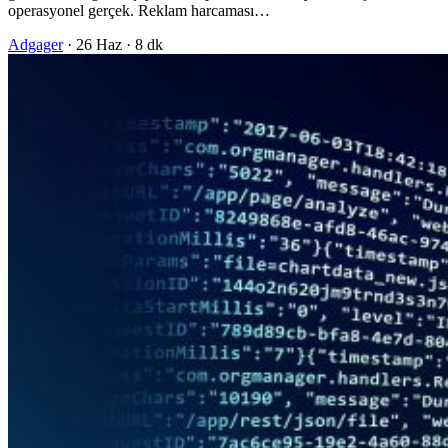
operasyonel gerçek. Reklam harcaması…
Adgager
·
26 Haz
·
8 dk