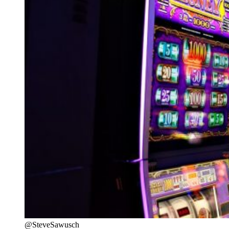
@SteveSawusch