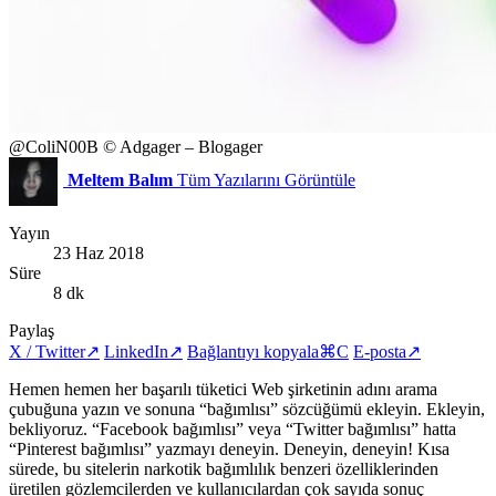
@ColiN00B
© Adgager – Blogager
Meltem Balım
Tüm Yazılarını Görüntüle
Yayın
23 Haz 2018
Süre
8 dk
Paylaş
X / Twitter
↗
LinkedIn
↗
Bağlantıyı kopyala
⌘C
E-posta
↗
Hemen hemen her başarılı tüketici Web şirketinin adını arama
çubuğuna yazın ve sonuna “bağımlısı” sözcüğümü ekleyin. Ekleyin,
bekliyoruz. “Facebook bağımlısı” veya “Twitter bağımlısı” hatta
“Pinterest bağımlısı” yazmayı deneyin. Deneyin, deneyin! Kısa
sürede, bu sitelerin narkotik bağımlılık benzeri özelliklerinden
üretilen gözlemcilerden ve kullanıcılardan çok sayıda sonuç