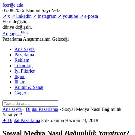
İçeriğe atla
05.08.2026
İstanbul
Sayı №32
↗ x
↗ linkedin
↗ instagram
↗ youtube
↗ e-posta
Fikri değiştir,
dünya değişsin.
blog
Adgager
.
Pazarlama Araştırmasının Geleceği
Ana Sayfa
Pazarlama
Reklam
Teknoloji
İyi Fikirler
İlginç
İlham
Kültür & Sanat
Gager!
Ana sayfa
›
Dijital Pazarlama
›
Sosyal Medya Nasıl Bağımlılık
Yaratıyor?
✦ Dijital Pazarlama
8 dk okuma
Haziran 23, 2018
Sosyal Medya Nasıl
Bağımlılık Yaratıyor?