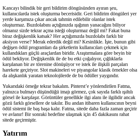
Kancayı bilindik bir geri bildirim döngüsünden ayıran şeu,
kullanıcılarda istek oluşturma becerisidir. Geri bildirim döngüleri yer
yerde karşımıza çıkar ancak tahmin edilebilir olanlar istek
oluşturmaz. Buzdolabını açtığınızda ışığının yanacağını biliyor
olmanız sizde tekrar açma isteği oluşturmaz değil mi? Fakat buna
biraz değişkenlik katsak? Her açtığımızda buzdolabı farklı bir
aksiyon verse? Merak ederdik değil mi? Kesinlikle. İşte, bunun gibi
değişen ödül programları da şirketlerin kullanıcıları çekmek için
kullandıkları güçlü araçlardan biridir. Araştırmalara göre beyin bir
ödül bekliyor. Değişkenlik ile de bu etki çoğalıyor, çığlıklarla
karşılanan bir av törenine dönüşüyor ve istek ile ilişkili parçaları
harekete geçiriyor. Slot makineleri ve piyangolar klasik örnekler olsa
da alışkanlık yaratan teknolojilerde de bu ödüller yaygındır.
Yukarıdaki örneğe tekrar bakalım. Pinterst’e yönlendirilen Fatma,
yalnızca bulmayı düşündüğü imajı görmez, çok sayıda farklı ışıltılı
görsel ile karşılaşır. Görüntüler genellikle ilgi alanı ile ilgilidir ancak
gözü farklı görsellere de takılır. Bu andan itibaren kullanıcının beyni
ödül sistemi ile baş başa kalır. Fatma, sitede daha fazla zaman geçirir
ve avlanır! Bir sonraki hedefine ulaşmak için 45 dakikasını rahat
sitede geçirmiştir.
Yatırım