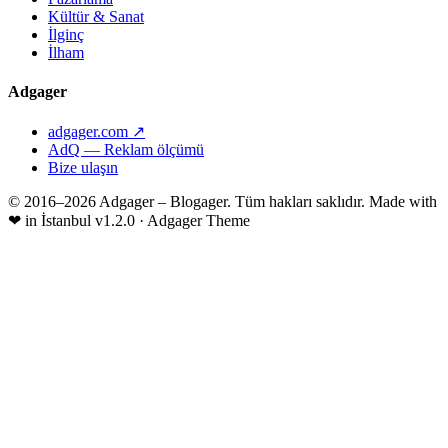
Kültür & Sanat
İlginç
İlham
Adgager
adgager.com ↗
AdQ — Reklam ölçümü
Bize ulaşın
© 2016–2026 Adgager – Blogager. Tüm hakları saklıdır.
Made with
❤
in İstanbul
v1.2.0 · Adgager Theme