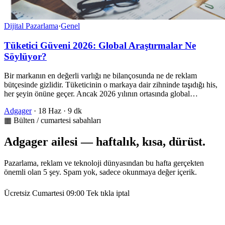
Dijital Pazarlama
·
Genel
Tüketici Güveni 2026: Global Araştırmalar Ne
Söylüyor?
Bir markanın en değerli varlığı ne bilançosunda ne de reklam
bütçesinde gizlidir. Tüketicinin o markaya dair zihninde taşıdığı his,
her şeyin önüne geçer. Ancak 2026 yılının ortasında global…
Adgager
·
18 Haz
·
9 dk
▦ Bülten / cumartesi sabahları
Adgager ailesi — haftalık, kısa, dürüst.
Pazarlama, reklam ve teknoloji dünyasından bu hafta gerçekten
önemli olan 5 şey. Spam yok, sadece okunmaya değer içerik.
Ücretsiz
Cumartesi 09:00
Tek tıkla iptal