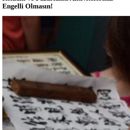
Engelli Olmasın!