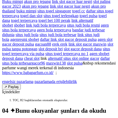
Buku mimpi
akun pro jepang
link slot gacor luar negri
slot paling
gacor 2023
akun pro jepang
link slot gacor luar negri
akun pro
thailand
buku mimpi
situs togel singapore
togel cc
daftar situs togel
terpercaya
togel dan slot
situs togel terlengkap
togel pulsa
togel
dana
togel terpercaya
togel bet 100 perak
link alternatif
sbobet
sbobet
link judi bola terpercaya
situs judi bola resmi
agen
situs bola terpercaya
agen bola terpercaya
bandar judi terbesar
didunia
situs judi bola
situs judi bola terbesar
link situs judi
bola
agenresmi sbobet
daftar link slot gacor deposit pulsa
agen slot
gacor deposit pulsa
gacoan88
erek erek
link slot gacor maxwin
slot
pulsa tanpa potongan
slot deposit bri
slot gacor deposit dana
situs
togel terpercaya via pulsa
situs togel terpercaya no 1
agen sbobet
deposit dana
cheat slot
link
alternatif situs slot online gacor
daftar
situs bola terbesar
gacor96
maxwin138
slot pulsa
&nbsp rekomendasi
parfume wangi merek terkenal di indonesia
https://www.babaparfum.co.id/
;
engelsiz pazarlama
pazarlamada erişilebilirlik
↗ Paylaş
İçindekiler
TOC, H2 başlıklarından otomatik oluşturulur.
04 ✦
Bunu okuyanlar şunları da okudu