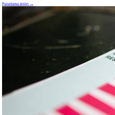
Pazarlama arşivi →