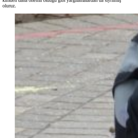
kimden daha önemli olduğu gibi yargılamalardan da sıyrılmış
oluruz.