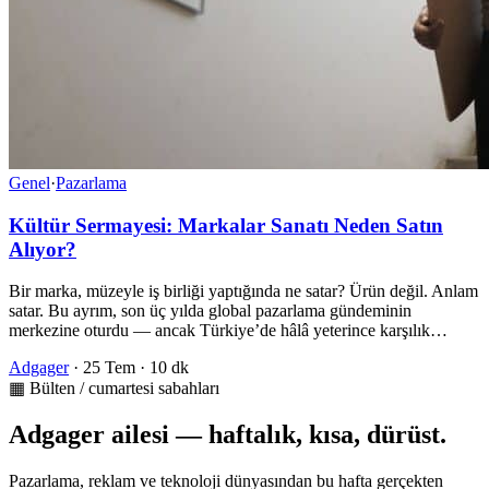
Genel
·
Pazarlama
Kültür Sermayesi: Markalar Sanatı Neden Satın
Alıyor?
Bir marka, müzeyle iş birliği yaptığında ne satar? Ürün değil. Anlam
satar. Bu ayrım, son üç yılda global pazarlama gündeminin
merkezine oturdu — ancak Türkiye’de hâlâ yeterince karşılık…
Adgager
·
25 Tem
·
10 dk
▦ Bülten / cumartesi sabahları
Adgager ailesi — haftalık, kısa, dürüst.
Pazarlama, reklam ve teknoloji dünyasından bu hafta gerçekten