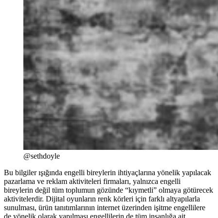
@sethdoyle
Bu bilgiler ışığında engelli bireylerin ihtiyaçlarına yönelik yapılacak
pazarlama ve reklam aktiviteleri firmaları, yalnızca engelli
bireylerin değil tüm toplumun gözünde “kıymetli” olmaya götürecek
aktivitelerdir. Dijital oyunların renk körleri için farklı altyapılarla
sunulması, ürün tanıtımlarının internet üzerinden işitme engellilere
de yönelik olarak yapılması engellilerin de tüm insanlığa ait