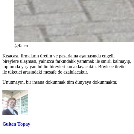
@falco
Kısacası, firmaların üretim ve pazarlama aşamasında engelli
bireylere ulaşması, yalnızca farkındalık yaratmak ile sınırlı kalmayıp,
toplumda yaşayan bütün bireyleri kucaklayacaktır. Böylece üretici
ile tüketici arasındaki mesafe de azaltılacaktır.
Unutmayın, bir insana dokunmak tüm dünyaya dokunmaktır.
Gulten Topay