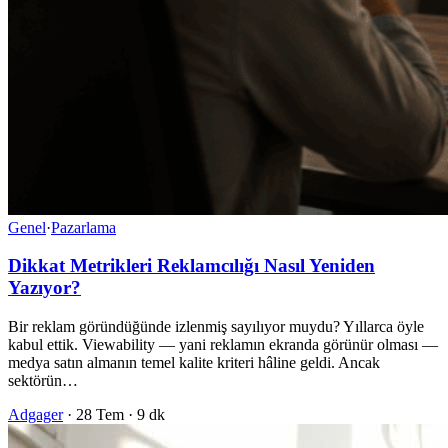
Genel
·
Pazarlama
Dikkat Metrikleri Reklamcılığı Nasıl Yeniden
Yazıyor?
Bir reklam göründüğünde izlenmiş sayılıyor muydu? Yıllarca öyle
kabul ettik. Viewability — yani reklamın ekranda görünür olması —
medya satın almanın temel kalite kriteri hâline geldi. Ancak
sektörün…
Adgager
·
28 Tem
·
9 dk