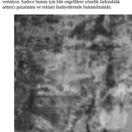
vermiyor. Sadece bunun için bile engellilere yönelik farkındalık
arttırıcı pazarlama ve reklam faaliyetlerinde bulunulmalıdır.