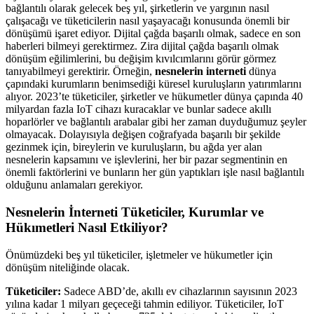
bağlantılı olarak g
elecek beş yıl, şirketlerin ve yargının nasıl
çalışacağı ve tüketicilerin nasıl yaşayacağı konusunda önemli bir
dönüşümü işaret ediyor.
Dijital çağda başarılı olmak, sadece en son
haberleri bilmeyi gerektirmez. Zira dijital çağda başarılı olmak
dönüşüm eğilimlerini, bu değişim kıvılcımlarını görür görmez
tanıyabilmeyi gerektirir. Örneğin,
nesnelerin interneti
dünya
çapındaki kurumların benimsediği küresel kuruluşların yatırımlarını
alıyor. 2023’te tüketiciler, şirketler ve hükumetler dünya çapında 40
milyardan fazla IoT cihazı kuracaklar ve bunlar sadece akıllı
hoparlörler ve bağlantılı arabalar gibi her zaman duyduğumuz şeyler
olmayacak. Dolayısıyla d
eğişen coğrafyada başarılı bir şekilde
gezinmek için, bireylerin ve kuruluşların, bu ağda yer alan
nesnelerin kapsamını ve işlevlerini, her bir pazar segmentinin en
önemli faktörlerini ve bunların her gün yaptıkları işle nasıl bağlantılı
olduğunu anlamaları gerekiyor.
Nesnelerin İnterneti Tüketiciler, Kurumlar ve
Hükımetleri Nasıl Etkiliyor?
Önümüzdeki beş yıl tüketiciler, işletmeler ve hükumetler için
dönüşüm niteliğinde olacak.
Tüketiciler:
Sadece ABD’de, akıllı ev cihazlarının sayısının 2023
yılına kadar 1 milyarı geçeceği tahmin ediliyor. Tüketiciler, IoT