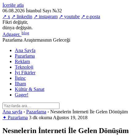
İçeriğe atla
06.08.2026
İstanbul
Sayı №32
↗ x
↗ linkedin
↗ instagram
↗ youtube
↗ e-posta
Fikri değiştir,
dünya değişsin.
blog
Adgager
.
Pazarlama Araştırmasının Geleceği
Ana Sayfa
Pazarlama
Reklam
Teknoloji
İyi Fikirler
İlginç
İlham
Kültür & Sanat
Gager!
Ana sayfa
›
Pazarlama
›
Nesnelerin İnterneti İle Gelen Dönüşüm
✦ Pazarlama
3 dk okuma
Ağustos 19, 2018
Nesnelerin İnterneti İle Gelen Dönüşüm