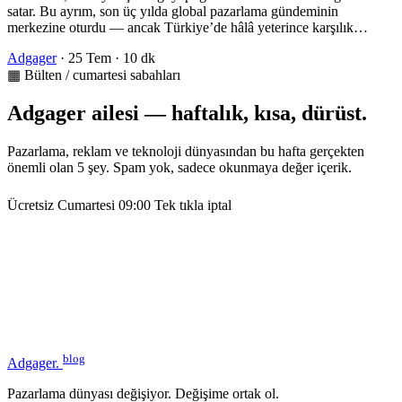
satar. Bu ayrım, son üç yılda global pazarlama gündeminin
merkezine oturdu — ancak Türkiye’de hâlâ yeterince karşılık…
Adgager
·
25 Tem
·
10 dk
▦ Bülten / cumartesi sabahları
Adgager ailesi — haftalık, kısa, dürüst.
Pazarlama, reklam ve teknoloji dünyasından bu hafta gerçekten
önemli olan 5 şey. Spam yok, sadece okunmaya değer içerik.
Ücretsiz
Cumartesi 09:00
Tek tıkla iptal
blog
Adgager
.
Pazarlama dünyası değişiyor. Değişime ortak ol.