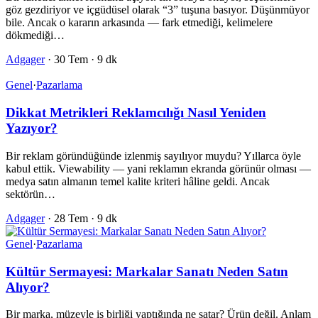
göz gezdiriyor ve içgüdüsel olarak “3” tuşuna basıyor. Düşünmüyor
bile. Ancak o kararın arkasında — fark etmediği, kelimelere
dökmediği…
Adgager
·
30 Tem
·
9 dk
Genel
·
Pazarlama
Dikkat Metrikleri Reklamcılığı Nasıl Yeniden
Yazıyor?
Bir reklam göründüğünde izlenmiş sayılıyor muydu? Yıllarca öyle
kabul ettik. Viewability — yani reklamın ekranda görünür olması —
medya satın almanın temel kalite kriteri hâline geldi. Ancak
sektörün…
Adgager
·
28 Tem
·
9 dk
Genel
·
Pazarlama
Kültür Sermayesi: Markalar Sanatı Neden Satın
Alıyor?
Bir marka, müzeyle iş birliği yaptığında ne satar? Ürün değil. Anlam