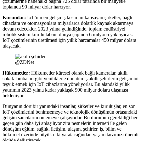
çözümlerine
hanehalkı başına 725 dolar tutarında bir maliyetle
toplamda 90 milyar dolar harcıyor.
Kurumlar:
IoT’nin en gelişmiş kesimini kapsayan şirketler, bağlı
cihazlara ve otomasyonlara milyarlarca dolarlık kaynak aktarmaya
devam edecekler. 2023 yılına gelindiğinde, toplam endüstriyel
robotik sistem kurulu tabanı dünya çapında 6 milyona yaklaşacak.
IoT çözümlerinin üretilmesi için yıllık harcamalar 450 milyar dolara
ulaşacak.
@ZDNet
Hükumetler:
Hükumetler küresel olarak bağlı kameralar, akıllı
sokak lambaları gibi yeniliklerle donatılmış akıllı şehirlerin gelişimini
teşvik etmek için IoT cihazlarına yöneliyorlar.
Bu alandaki yıllık
yatırımın 2023 yılına kadar yaklaşık 900 milyar dolara ulaşması
bekleniyor.
Dünyanın dört bir yanındaki insanlar, şirketler ve kuruluşlar, en son
IoT çözümlerini benimsemeye ve teknolojik dönüşümün ortasındaki
gelişim sancılarını önlemeye çalışıyorlar. Bu durumun gerekliliği her
geçen gün daha iyi anlaşılıyor zira nesnelerin interneti ile gelen
dönüşüm eğitim, sağlık, iletişim, ulaşım, şehirler, iş, bilim ve
hükumet üzerinde büyük etki yaratacağından yaşam tarzımızı önemli
ölçüde değiştirecek.