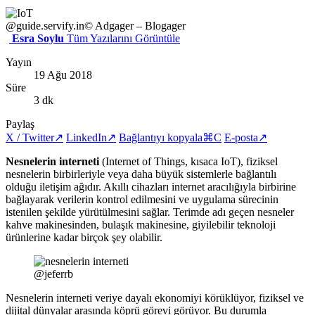
@guide.servify.in
© Adgager – Blogager
Esra Soylu
Tüm Yazılarını Görüntüle
Yayın
19 Ağu 2018
Süre
3 dk
Paylaş
X / Twitter
↗
LinkedIn
↗
Bağlantıyı kopyala
⌘C
E-posta
↗
Nesnelerin interneti
(Internet of Things, kısaca IoT), fiziksel
nesnelerin birbirleriyle veya daha büyük sistemlerle bağlantılı
olduğu iletişim ağıdır. Akıllı cihazları internet aracılığıyla birbirine
bağlayarak verilerin kontrol edilmesini ve uygulama sürecinin
istenilen şekilde yürütülmesini sağlar. Terimde adı geçen nesneler
kahve makinesinden, bulaşık makinesine, giyilebilir teknoloji
ürünlerine kadar birçok şey olabilir.
@jeferrb
Nesnelerin interneti veriye dayalı ekonomiyi körüklüyor, fiziksel ve
dijital dünyalar arasında köprü görevi görüyor. Bu durumla