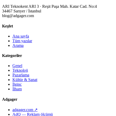
ARI Teknokent ARI 3 · Reşit Paşa Mah. Katar Cad. No:4
34467 Sarıyer / İstanbul
blog@adgager.com
Keşfet
Ana sayfa
Tüm yazılar
Arama
Kategoriler
Genel
Teknoloji
Pazarlama
Kültür & Sanat
İlginç
İlham
Adgager
adgager.com ↗
AdQ — Reklam ölçümü