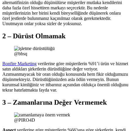
alternatifinizin olduğu düşünülürse müşteriler mutlaka kendilerini
daha fazla özel hissettiren markayı seçecektir. Bu nedenle
müşterilerinizin her birini kendi bireyselliğinde düşünerek onlara
özel jestlerde bulunmanız kaçınılmaz olarak gerekmektedir.
Unutmayın onlar yoksa sizler de yoksunuz.
2 – Dürüst Olmamak
@bbsq
Bonfire Marketing
verilerine göre müşterilerin %91’i ürün ve hizmet
satın aldıkları şirketlerin dürüstlüğüne değer veriyor.
Azımsanmayacak bir oran olduğu konusunda hem fikir olduğumuzu
düşünmekteyiz. Dürüstlüğünüzden asla ödün vermeyin. Bunun
kurumsal kimliğiniz ve itibarınız açısından oldukça önemli olduğunu
tekrar hatırlatmakta fayda var.
3 – Zamanlarına Değer Vermemek
@PIRO4D
Aspect
verilerine göre müşterilerin %66’sına göre şirketlerin, kendi