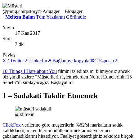
@pimg.chirpstory
© Adgager – Blogager
Meltem Balım
Tüm Yazılarını Görüntüle
Yayın
17 Kas 2017
Süre
7 dk
Paylaş
X / Twitter
↗
LinkedIn
↗
Bağlantıyı kopyala
⌘C
E-posta
↗
10 Things I Hate about You
filmini izlediniz mi bilmiyoruz ancak
biz şimdi sizlere “Müşterilerin İşletmelerden Nefret Etmelerinin 15
Sebebi”ni sıralayacağız. Başlayalım!
1 – Sadakati Takdir Etmemek
@klimkin
ClickFox
verilerine göre müşterilerin %62’si markaların sadık
kaldıkları için kendilerini ödüllendirmek adına yeterince
çabalamadıklarını hissediyor. Faaliyet gösterdiğiniz sektörde birçok