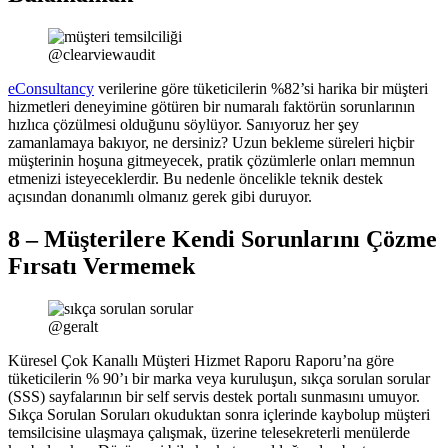
@clearviewaudit
eConsultancy
verilerine göre tüketicilerin %82’si harika bir müşteri
hizmetleri deneyimine götüren bir numaralı faktörün sorunlarının
hızlıca çözülmesi olduğunu söylüyor. Sanıyoruz her şey
zamanlamaya bakıyor, ne dersiniz? Uzun bekleme süreleri hiçbir
müşterinin hoşuna gitmeyecek, pratik çözümlerle onları memnun
etmenizi isteyeceklerdir. Bu nedenle öncelikle teknik destek
açısından donanımlı olmanız gerek gibi duruyor.
8 – Müşterilere Kendi Sorunlarını Çözme
Fırsatı Vermemek
@geralt
Küresel Çok Kanallı Müşteri Hizmet Raporu Raporu’na göre
tüketicilerin % 90’ı bir marka veya kuruluşun, sıkça sorulan sorular
(SSS) sayfalarının bir self servis destek portalı sunmasını umuyor.
Sıkça Sorulan Soruları okuduktan sonra içlerinde kaybolup müşteri
temsilcisine ulaşmaya çalışmak, üzerine telesekreterli menülerde