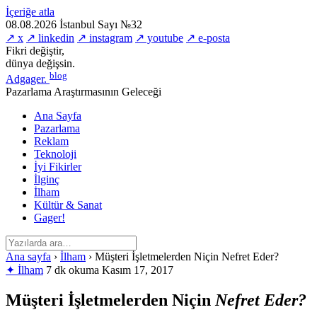
İçeriğe atla
08.08.2026
İstanbul
Sayı №32
↗ x
↗ linkedin
↗ instagram
↗ youtube
↗ e-posta
Fikri değiştir,
dünya değişsin.
blog
Adgager
.
Pazarlama Araştırmasının Geleceği
Ana Sayfa
Pazarlama
Reklam
Teknoloji
İyi Fikirler
İlginç
İlham
Kültür & Sanat
Gager!
Ana sayfa
›
İlham
›
Müşteri İşletmelerden Niçin Nefret Eder?
✦ İlham
7 dk okuma
Kasım 17, 2017
Müşteri İşletmelerden Niçin
Nefret Eder?