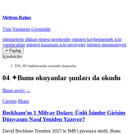
Meltem Balım
Tüm Yazılarını Görüntüle
işletmelerin dikkat etmesi gerekenler
müşteri kaybetmemek için
yapılacaklar
müşteri kazanımı için tavsiyeler
müşteri memnuniyeti
↗ Paylaş
İçindekiler
TOC, H2 başlıklarından otomatik oluşturulur.
04 ✦
Bunu okuyanlar şunları da okudu
İlham arşivi →
Girişim
·
İlham
Beckham’ın 1 Milyar Doları: Ünlü İsimler Girişim
Dünyasını Nasıl Yeniden Yazıyor?
David Beckham Temmuz 2025’te IM8’i piyasaya sürdü. Bunu