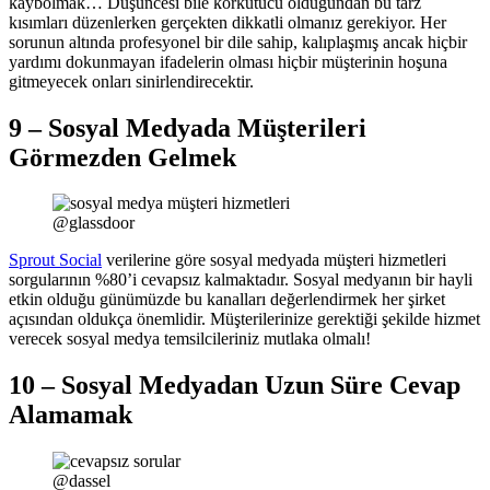
kaybolmak… Düşüncesi bile korkutucu olduğundan bu tarz
kısımları düzenlerken gerçekten dikkatli olmanız gerekiyor. Her
sorunun altında profesyonel bir dile sahip, kalıplaşmış ancak hiçbir
yardımı dokunmayan ifadelerin olması hiçbir müşterinin hoşuna
gitmeyecek onları sinirlendirecektir.
9 – Sosyal Medyada Müşterileri
Görmezden Gelmek
@glassdoor
Sprout Social
verilerine göre sosyal medyada müşteri hizmetleri
sorgularının %80’i cevapsız kalmaktadır. Sosyal medyanın bir hayli
etkin olduğu günümüzde bu kanalları değerlendirmek her şirket
açısından oldukça önemlidir. Müşterilerinize gerektiği şekilde hizmet
verecek sosyal medya temsilcileriniz mutlaka olmalı!
10 – Sosyal Medyadan Uzun Süre Cevap
Alamamak
@dassel