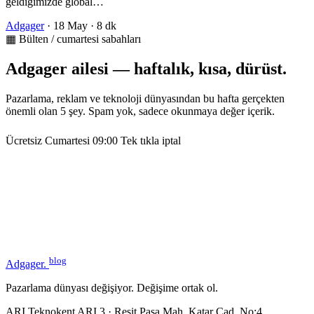
geldiğimizde global…
Adgager
·
18 May
·
8 dk
▦ Bülten / cumartesi sabahları
Adgager ailesi — haftalık, kısa, dürüst.
Pazarlama, reklam ve teknoloji dünyasından bu hafta gerçekten
önemli olan 5 şey. Spam yok, sadece okunmaya değer içerik.
Ücretsiz
Cumartesi 09:00
Tek tıkla iptal
blog
Adgager
.
Pazarlama dünyası değişiyor. Değişime ortak ol.
ARI Teknokent ARI 3 · Reşit Paşa Mah. Katar Cad. No:4