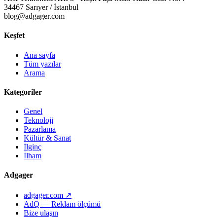
34467 Sarıyer / İstanbul
blog@adgager.com
Keşfet
Ana sayfa
Tüm yazılar
Arama
Kategoriler
Genel
Teknoloji
Pazarlama
Kültür & Sanat
İlginç
İlham
Adgager
adgager.com ↗
AdQ — Reklam ölçümü
Bize ulaşın