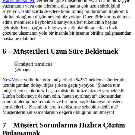
Harris Interactive
verilerine göre müşterilerin %75’i canlı bir kişiyle
yazışmanın veya ona telefonla ulaşmanın çok uzun sürdüğünü
söylüyor. Halihazırda skeçlere konu olmuş bu durumun trajikomik
bir hal olduğunu düşünmeyenimiz yoktur. Operatörle konuşabilmek
adına menülerde kaybolmak sanıyoruz her tüketicinin başına
gelmiştir. Evet, çağımız bilgisayar çağı olabilir ancak en hızlı
çözüme ulaşmanın yolu bir insanla bir insanın birlikte çalışmasından
başka ne olabilir?
6 – Müşterileri Uzun Süre Bekletmek
@image
NewVoice
verilerine göre müşterilerin %25’i bekleme sürelerinin
uzunluğundan dolayı diğer şirkete geçiş yapıyor. “Şuanda tüm
müşteri temsilcilerimiz başka müşterilerimize hizmet vermektedir.
Lütfen beklemeye devam edin, hattan ayrılmayın” anonsundan
sonra dinlediğimiz müzikler ve bir türlü boş kalamayan müşteri
temsilcileri… Kesinlikle tercih değiştirme sebebidir değil mi?
Müşterilerinizin zamanlarının değerli olduğunu unutmayın!
7 – Müşteri Sorunlarına Hızlıca Çözüm
Bulamamak