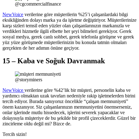
@cgcommercialfinance
NewVoice
verilerine göre müşterilerin %25’i çalışanlardaki bilgi
eksikliğinden dolayı marka ya da işletme değiştiriyor. Müşterilerinize
karşı sizleri temsil eden yüzler olan çalışanlarınızın markanızla ve
verdikleri hizmetle ilgili elbette her şeyi bilmeleri gerekiyor. Gerek
sosyal medya, gerek canlı sohbet, gerek telefonla görüşme ve gerek
yüz yüze görüşmede müşterilerinizin bu konuda tatmin olmaları
gerçekten de her adımın önüne geçiyor.
15 – Kaba ve Soğuk Davranmak
@storyminers
NewVoice
verilerine göre %42’lik bir müşteri, personelin kaba ve
yardımcı olmaktan uzak tavırları nedeniyle rakip işletmelerden birini
tercih ediyor. Burada sanıyoruz öncelikle “çalışan memnuniyeti”
önem kazanıyor. Siz çalışanlarınızın memnuniyetini önemserseniz,
onlar işlerinde mutlu hissedecek, işlerini severek yapacaklar ve
dolayısıyla müşteriye de bu şekilde bir profil çizeceklerdir. Güzel bir
zincirleme oldu değil mi? Bizce de.
Tercih sizin!