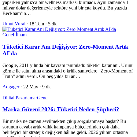
yaparken yalnızca bir wellness markası kurmadı. Aynı zamanda 1
milyar dolar değerlemeyle sektöre yeni bir çıta koydu. Bu yazıda
Beckham’ın…
Umut Vural
·
18 Tem
·
5 dk
Genel
·
İlham
Tüketici Karar Anı Değişiyor: Zero-Moment Artık
AI’da
Google, 2011 yılında bir kavram tanımladı: tüketici karar anı. Ürünü
görme ile satın alma arasındaki o kritik saniyelere “Zero-Moment of
Truth” adını verdi. On beş yılda bu an…
Adgager
·
22 May
·
9 dk
Dijital Pazarlama
·
Genel
Marka Güveni 2026: Tüketici Neden Şüpheci?
Bir marka ne zaman sevilmekten çıkıp sorgulanmaya başlar? Bu
sorunun cevabı artık yıllık kampanya bütçelerinden çok daha
belirleyici bir stratejik değişken hâline geldi. 2026 yılının ortasına