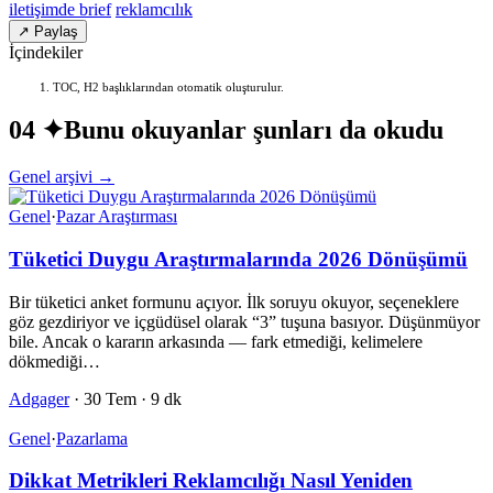
iletişimde brief
reklamcılık
↗ Paylaş
İçindekiler
TOC, H2 başlıklarından otomatik oluşturulur.
04 ✦
Bunu okuyanlar şunları da okudu
Genel arşivi →
Genel
·
Pazar Araştırması
Tüketici Duygu Araştırmalarında 2026 Dönüşümü
Bir tüketici anket formunu açıyor. İlk soruyu okuyor, seçeneklere
göz gezdiriyor ve içgüdüsel olarak “3” tuşuna basıyor. Düşünmüyor
bile. Ancak o kararın arkasında — fark etmediği, kelimelere
dökmediği…
Adgager
·
30 Tem
·
9 dk
Genel
·
Pazarlama
Dikkat Metrikleri Reklamcılığı Nasıl Yeniden