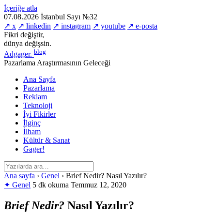
İçeriğe atla
07.08.2026
İstanbul
Sayı №32
↗ x
↗ linkedin
↗ instagram
↗ youtube
↗ e-posta
Fikri değiştir,
dünya değişsin.
blog
Adgager
.
Pazarlama Araştırmasının Geleceği
Ana Sayfa
Pazarlama
Reklam
Teknoloji
İyi Fikirler
İlginç
İlham
Kültür & Sanat
Gager!
Ana sayfa
›
Genel
›
Brief Nedir? Nasıl Yazılır?
✦ Genel
5 dk okuma
Temmuz 12, 2020
Brief Nedir?
Nasıl Yazılır?