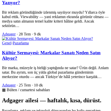
Yazıyor?
Bir reklam göründüğünde izlenmiş sayılıyor muydu? Yıllarca öyle
kabul ettik. Viewability — yani reklamın ekranda görünür olması —
medya satın almanın temel kalite kriteri hâline geldi. Ancak
sektörün…
Adgager
·
28 Tem
·
9 dk
Genel
·
Pazarlama
Kültür Sermayesi: Markalar Sanatı Neden Satın
Alıyor?
Bir marka, müzeyle iş birliği yaptığında ne satar? Ürün değil. Anlam
satar. Bu ayrım, son üç yılda global pazarlama gündeminin
merkezine oturdu — ancak Türkiye’de hâlâ yeterince karşılık…
Adgager
·
25 Tem
·
10 dk
▦ Bülten / cumartesi sabahları
Adgager ailesi — haftalık, kısa, dürüst.
Pazarlama, reklam ve teknoloji dünyasından bu hafta gerçekten