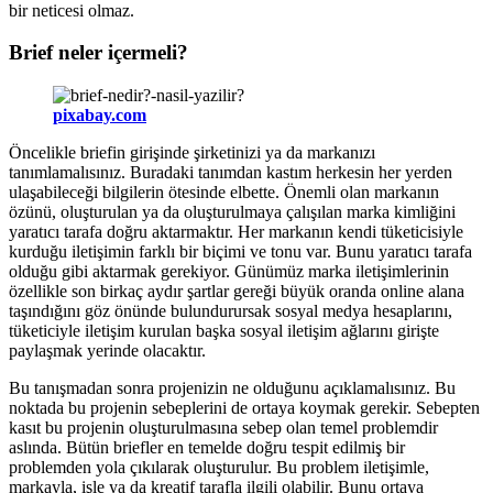
bir neticesi olmaz.
Brief neler içermeli?
pixabay.com
Öncelikle briefin girişinde şirketinizi ya da markanızı
tanımlamalısınız. Buradaki tanımdan kastım herkesin her yerden
ulaşabileceği bilgilerin ötesinde elbette. Önemli olan markanın
özünü, oluşturulan ya da oluşturulmaya çalışılan marka kimliğini
yaratıcı tarafa doğru aktarmaktır. Her markanın kendi tüketicisiyle
kurduğu iletişimin farklı bir biçimi ve tonu var. Bunu yaratıcı tarafa
olduğu gibi aktarmak gerekiyor. Günümüz marka iletişimlerinin
özellikle son birkaç aydır şartlar gereği büyük oranda online alana
taşındığını göz önünde bulundurursak sosyal medya hesaplarını,
tüketiciyle iletişim kurulan başka sosyal iletişim ağlarını girişte
paylaşmak yerinde olacaktır.
Bu tanışmadan sonra projenizin ne olduğunu açıklamalısınız. Bu
noktada bu projenin sebeplerini de ortaya koymak gerekir. Sebepten
kasıt bu projenin oluşturulmasına sebep olan temel problemdir
aslında. Bütün briefler en temelde doğru tespit edilmiş bir
problemden yola çıkılarak oluşturulur. Bu problem iletişimle,
markayla, işle ya da kreatif tarafla ilgili olabilir. Bunu ortaya