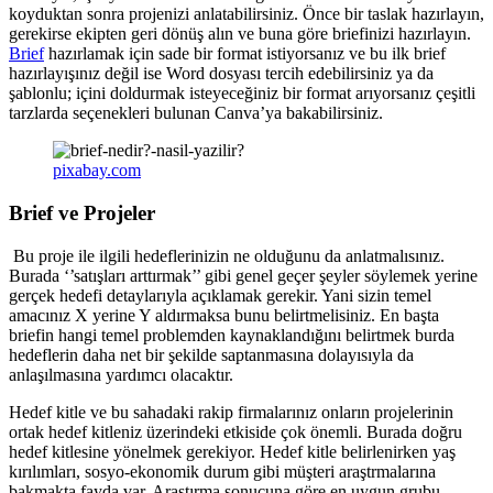
koyduktan sonra projenizi anlatabilirsiniz. Önce bir taslak hazırlayın,
gerekirse ekipten geri dönüş alın ve buna göre briefinizi hazırlayın.
Brief
hazırlamak için sade bir format istiyorsanız ve bu ilk brief
hazırlayışınız değil ise Word dosyası tercih edebilirsiniz ya da
şablonlu; içini doldurmak isteyeceğiniz bir format arıyorsanız çeşitli
tarzlarda seçenekleri bulunan Canva’ya bakabilirsiniz.
pixabay.com
Brief ve Projeler
Bu proje ile ilgili hedeflerinizin ne olduğunu da anlatmalısınız.
Burada ‘’satışları arttırmak’’ gibi genel geçer şeyler söylemek yerine
gerçek hedefi detaylarıyla açıklamak gerekir. Yani sizin temel
amacınız X yerine Y aldırmaksa bunu belirtmelisiniz. En başta
briefin hangi temel problemden kaynaklandığını belirtmek burda
hedeflerin daha net bir şekilde saptanmasına dolayısıyla da
anlaşılmasına yardımcı olacaktır.
Hedef kitle ve bu sahadaki rakip firmalarınız onların projelerinin
ortak hedef kitleniz üzerindeki etkiside çok önemli. Burada doğru
hedef kitlesine yönelmek gerekiyor. Hedef kitle belirlenirken yaş
kırılımları, sosyo-ekonomik durum gibi müşteri araştrmalarına
bakmakta fayda var. Araştırma sonucuna göre en uygun grubu