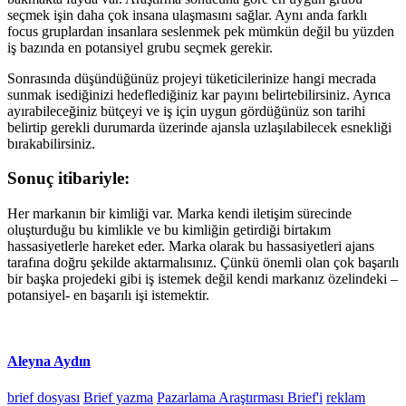
seçmek işin daha çok insana ulaşmasını sağlar. Aynı anda farklı
focus gruplardan insanlara seslenmek pek mümkün değil bu yüzden
iş bazında en potansiyel grubu seçmek gerekir.
Sonrasında düşündüğünüz projeyi tüketicilerinize hangi mecrada
sunmak isediğinizi hedeflediğiniz kar payını belirtebilirsiniz. Ayrıca
ayırabileceğiniz bütçeyi ve iş için uygun gördüğünüz son tarihi
belirtip gerekli durumarda üzerinde ajansla uzlaşılabilecek esnekliği
bırakabilirsiniz.
Sonuç itibariyle:
Her markanın bir kimliği var. Marka kendi iletişim sürecinde
oluşturduğu bu kimlikle ve bu kimliğin getirdiği birtakım
hassasiyetlerle hareket eder. Marka olarak bu hassasiyetleri ajans
tarafına doğru şekilde aktarmalısınız. Çünkü önemli olan çok başarılı
bir başka projedeki gibi iş istemek değil kendi markanız özelindeki –
potansiyel- en başarılı işi istemektir.
Aleyna Aydın
brief dosyası
Brief yazma
Pazarlama Araştırması Brief'i
reklam