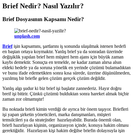
Brief Nedir? Nasıl Yazılır?
Brief Dosyasının Kapsamı Nedir?
unplash.com
Brief
işin kapsamını, şartlarını iş sonunda ulaşılmak istenen hedefi
en baştan ortaya koymaktır. Yanlış brief ya da sonradan üzerinde
değişiklik yapılan brief hem müşteri hem ajans için büyük zaman
kaybı demektir. Sonuçta en temelde, ne kadar zaman alırsa alsın
eldeki hedefe ya da soruna yönelik en yerinde çözümü bulamadıktan
ve bunu ifade edemetikten sonra kısa sürede, üzerine düşünülmeden,
yazılmış bir briefle gelen çözüm gerçek çözüm değildir.
Yanlış algı şudur ki biz brief işi başlatır zannederiz. Hayır doğru
breif işi bitirir. Çünkü çözümü bulduktan sonra hareket almak biçbir
zaman zor olmamıştır!
Bu noktada briefi kimin verdiği de ayrıca bir önem taşıyor. Briefleri
işi yapan şirketin yöneticileri, marka danışmanları, müşteri
temsilcileri ya da stratejistler hazırlayabilir. Burada önemli olan,
briefi hazırlayan kişinin, organizasyon içinde, konuya hakim olması
gerektiğidir. Hazırlayan kişi hakim değilse briefin dolayısıyla işin