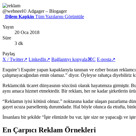
@webneel
© Adgager – Blogager
Dilem Kapkin
Tüm Yazılarını Görüntüle
Yayın
20 Oca 2018
Süre
3 dk
Paylaş
X / Twitter
↗
LinkedIn
↗
Bağlantıyı kopyala
⌘C
E-posta
↗
Esquire’i Esquire yapan kapaklarıyla tanınan ve ezber bozan reklamcı G
çalışmayacağından emin olamaz.” diyor. Öyleyse rahatça diyebiliriz k
Reklamcılık ticaret dünyasının sözcüsü olarak hayatımıza girmiştir. B
aynı amaca hizmet etmektedir. Bir reklam, her ne kadar şirketlerin ürünl
“Reklamın iyisi kötüsü olmaz.” noktasına kadar ulaşan pazarlama dünya
gayet ucuza parsellemiş durumdadır. Hal böyle olunca da etrafta, binlerce
İnsanlara bir şekilde “İşte elimizde bu var, işte size ne yapacağı ve iş
En Çarpıcı Reklam Örnekleri