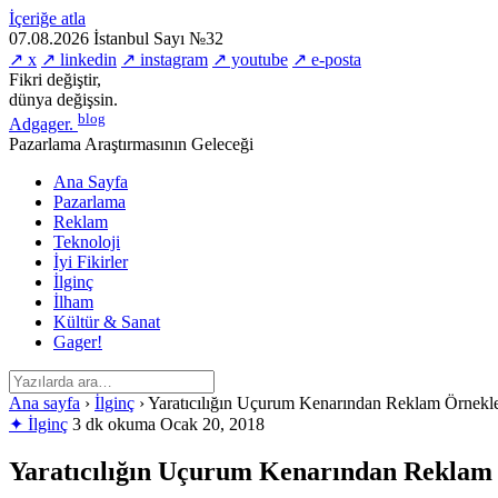
İçeriğe atla
07.08.2026
İstanbul
Sayı №32
↗ x
↗ linkedin
↗ instagram
↗ youtube
↗ e-posta
Fikri değiştir,
dünya değişsin.
blog
Adgager
.
Pazarlama Araştırmasının Geleceği
Ana Sayfa
Pazarlama
Reklam
Teknoloji
İyi Fikirler
İlginç
İlham
Kültür & Sanat
Gager!
Ana sayfa
›
İlginç
›
Yaratıcılığın Uçurum Kenarından Reklam Örnekle
✦ İlginç
3 dk okuma
Ocak 20, 2018
Yaratıcılığın Uçurum Kenarından Reklam