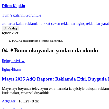
Dilem Kapkin
Tüm Yazılarını Görüntüle
akıllarda kalan reklamlar
dikkat çeken reklamlar
ilginç reklamlar
yarat
↗ Paylaş
İçindekiler
TOC, H2 başlıklarından otomatik oluşturulur.
04 ✦
Bunu okuyanlar şunları da okudu
İlginç arşivi →
İlginç
·
İlham
Mayıs 2025 AdQ Raporu: Reklamda Etki, Duyguda D
Mayıs ayı boyunca televizyon ekranlarında izleyiciyle buluşan reklam 
kutlamaları, çevresel duyarlılık…
Adgager
·
18 Eyl
·
8 dk