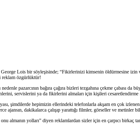
eorge Lois bir söyleşisinde; “Fikirlerinizi kimsenin öldürmesine izin v
i reklam özgürlüktür!
u nedenle pazarcının bağıra çağıra bizleri tezgahına çekme çabası da b
erini, servislerini ya da fikirlerini almaları için kişileri cesaretlendir
sı, şimdilerde hepimizin ellerindeki telefonlarla akşam en çok izlenen
 ajansın, dakikalarca çalışıp yarattığı filmler, görseller ve metinler bil
te onu almanın yolları” diyen reklamlardan sizler için en çarpıcı birkaç t