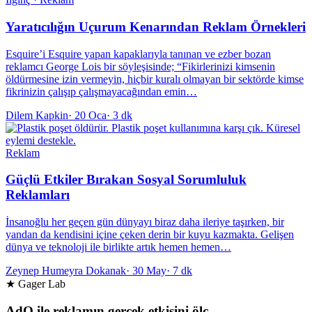
Yaratıcılığın Uçurum Kenarından Reklam Örnekleri
Esquire’i Esquire yapan kapaklarıyla tanınan ve ezber bozan
reklamcı George Lois bir söyleşisinde; “Fikirlerinizi kimsenin
öldürmesine izin vermeyin, hiçbir kuralı olmayan bir sektörde kimse
fikrinizin çalışıp çalışmayacağından emin…
Dilem Kapkin
·
20 Oca
·
3 dk
Reklam
Güçlü Etkiler Bırakan Sosyal Sorumluluk
Reklamları
İnsanoğlu her geçen gün dünyayı biraz daha ileriye taşırken, bir
yandan da kendisini içine çeken derin bir kuyu kazmakta. Gelişen
dünya ve teknoloji ile birlikte artık hemen hemen…
Zeynep Humeyra Dokanak
·
30 May
·
7 dk
★ Gager Lab
AdQ ile reklamın gerçek etkisini ölç.