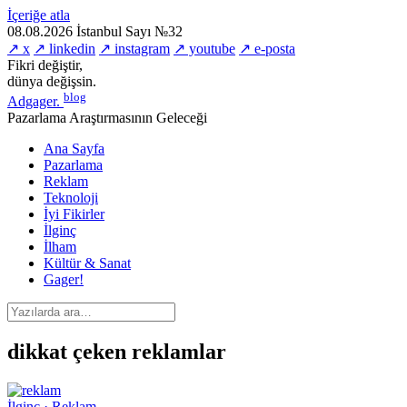
İçeriğe atla
08.08.2026
İstanbul
Sayı №32
↗ x
↗ linkedin
↗ instagram
↗ youtube
↗ e-posta
Fikri değiştir,
dünya değişsin.
blog
Adgager
.
Pazarlama Araştırmasının Geleceği
Ana Sayfa
Pazarlama
Reklam
Teknoloji
İyi Fikirler
İlginç
İlham
Kültür & Sanat
Gager!
dikkat çeken reklamlar
İlginç · Reklam