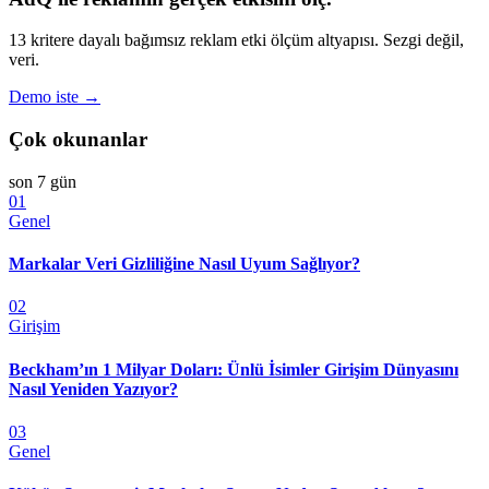
13 kritere dayalı bağımsız reklam etki ölçüm altyapısı. Sezgi değil,
veri.
Demo iste →
Çok okunanlar
son 7 gün
01
Genel
Markalar Veri Gizliliğine Nasıl Uyum Sağlıyor?
02
Girişim
Beckham’ın 1 Milyar Doları: Ünlü İsimler Girişim Dünyasını
Nasıl Yeniden Yazıyor?
03
Genel