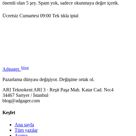
önemli olan 5 şey. Spam yok, sadece okunmaya değer içerik.
Ücretsiz
Cumartesi 09:00
Tek tıkla iptal
blog
Adgager
.
Pazarlama dünyası değişiyor. Değişime ortak ol.
ARI Teknokent ARI 3 · Reşit Paşa Mah. Katar Cad. No:4
34467 Sarıyer / İstanbul
blog@adgager.com
Keşfet
Ana sayfa
Tüm yazılar
Arama