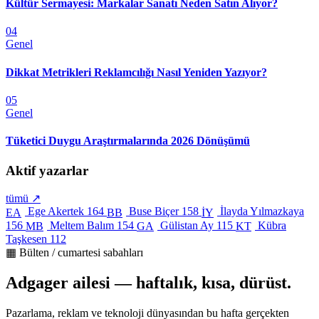
Kültür Sermayesi: Markalar Sanatı Neden Satın Alıyor?
04
Genel
Dikkat Metrikleri Reklamcılığı Nasıl Yeniden Yazıyor?
05
Genel
Tüketici Duygu Araştırmalarında 2026 Dönüşümü
Aktif yazarlar
tümü ↗
Ege Akertek
164
Buse Biçer
158
İlayda Yılmazkaya
EA
BB
İY
156
Meltem Balım
154
Gülistan Ay
115
Kübra
MB
GA
KT
Taşkesen
112
▦ Bülten / cumartesi sabahları
Adgager ailesi — haftalık, kısa, dürüst.
Pazarlama, reklam ve teknoloji dünyasından bu hafta gerçekten