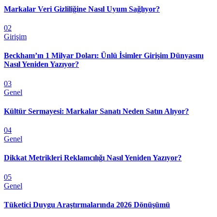
Markalar Veri Gizliliğine Nasıl Uyum Sağlıyor?
02
Girişim
Beckham’ın 1 Milyar Doları: Ünlü İsimler Girişim Dünyasını
Nasıl Yeniden Yazıyor?
03
Genel
Kültür Sermayesi: Markalar Sanatı Neden Satın Alıyor?
04
Genel
Dikkat Metrikleri Reklamcılığı Nasıl Yeniden Yazıyor?
05
Genel
Tüketici Duygu Araştırmalarında 2026 Dönüşümü