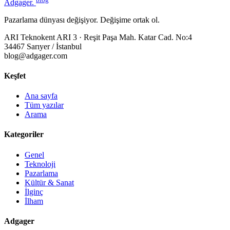
Adgager
.
Pazarlama dünyası değişiyor. Değişime ortak ol.
ARI Teknokent ARI 3 · Reşit Paşa Mah. Katar Cad. No:4
34467 Sarıyer / İstanbul
blog@adgager.com
Keşfet
Ana sayfa
Tüm yazılar
Arama
Kategoriler
Genel
Teknoloji
Pazarlama
Kültür & Sanat
İlginç
İlham
Adgager