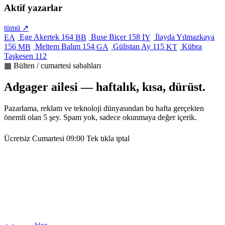
Aktif yazarlar
tümü ↗
Ege Akertek
164
Buse Biçer
158
İlayda Yılmazkaya
EA
BB
İY
156
Meltem Balım
154
Gülistan Ay
115
Kübra
MB
GA
KT
Taşkesen
112
▦ Bülten / cumartesi sabahları
Adgager ailesi — haftalık, kısa, dürüst.
Pazarlama, reklam ve teknoloji dünyasından bu hafta gerçekten
önemli olan 5 şey. Spam yok, sadece okunmaya değer içerik.
Ücretsiz
Cumartesi 09:00
Tek tıkla iptal
blog