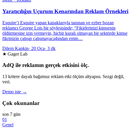
Yaratıcılığın Uçurum Kenarından Reklam Örnekleri
Esquire’i Esquire yapan kapaklarıyla tanınan ve ezber bozan
reklamcı George Lois bir söyleşisinde; “Fikirlerinizi kimsenin
öldürmesine izin vermeyin, hiçbir kuralı olmayan bir sektörde kimse
fikrinizin çalışıp çalışmayacağından emin…
Dilem Kapkin
·
20 Oca
·
3 dk
★ Gager Lab
AdQ ile reklamın gerçek etkisini ölç.
13 kritere dayalı bağımsız reklam etki ölçüm altyapısı. Sezgi değil,
veri.
Demo iste →
Çok okunanlar
son 7 gün
01
Genel