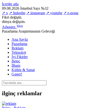
İçeriğe atla
09.08.2026
İstanbul
Sayı №32
↗ x
↗ linkedin
↗ instagram
↗ youtube
↗ e-posta
Fikri değiştir,
dünya değişsin.
blog
Adgager
.
Pazarlama Araştırmasının Geleceği
Ana Sayfa
Pazarlama
Reklam
Teknoloji
İyi Fikirler
İlginç
İlham
Kültür & Sanat
Gager!
ilginç reklamlar
İlginç · Reklam