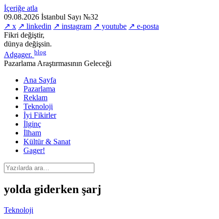
İçeriğe atla
09.08.2026
İstanbul
Sayı №32
↗ x
↗ linkedin
↗ instagram
↗ youtube
↗ e-posta
Fikri değiştir,
dünya değişsin.
blog
Adgager
.
Pazarlama Araştırmasının Geleceği
Ana Sayfa
Pazarlama
Reklam
Teknoloji
İyi Fikirler
İlginç
İlham
Kültür & Sanat
Gager!
yolda giderken şarj
Teknoloji