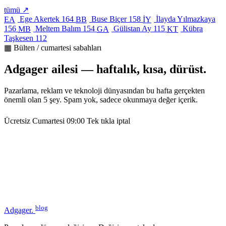
tümü ↗
Ege Akertek
164
Buse Biçer
158
İlayda Yılmazkaya
EA
BB
İY
156
Meltem Balım
154
Gülistan Ay
115
Kübra
MB
GA
KT
Taşkesen
112
▦ Bülten / cumartesi sabahları
Adgager ailesi — haftalık, kısa, dürüst.
Pazarlama, reklam ve teknoloji dünyasından bu hafta gerçekten
önemli olan 5 şey. Spam yok, sadece okunmaya değer içerik.
Ücretsiz
Cumartesi 09:00
Tek tıkla iptal
blog
Adgager
.