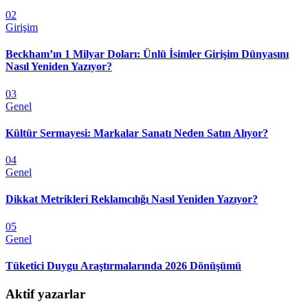
02
Girişim
Beckham’ın 1 Milyar Doları: Ünlü İsimler Girişim Dünyasını
Nasıl Yeniden Yazıyor?
03
Genel
Kültür Sermayesi: Markalar Sanatı Neden Satın Alıyor?
04
Genel
Dikkat Metrikleri Reklamcılığı Nasıl Yeniden Yazıyor?
05
Genel
Tüketici Duygu Araştırmalarında 2026 Dönüşümü
Aktif yazarlar