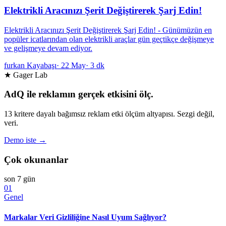
Elektrikli Aracınızı Şerit Değiştirerek Şarj Edin!
Elektrikli Aracınızı Şerit Değiştirerek Şarj Edin! - Günümüzün en
popüler icatlarından olan elektrikli araçlar gün geçtikçe değişmeye
ve gelişmeye devam ediyor.
furkan Kayabaşı
·
22 May
·
3 dk
★ Gager Lab
AdQ ile reklamın gerçek etkisini ölç.
13 kritere dayalı bağımsız reklam etki ölçüm altyapısı. Sezgi değil,
veri.
Demo iste →
Çok okunanlar
son 7 gün
01
Genel
Markalar Veri Gizliliğine Nasıl Uyum Sağlıyor?