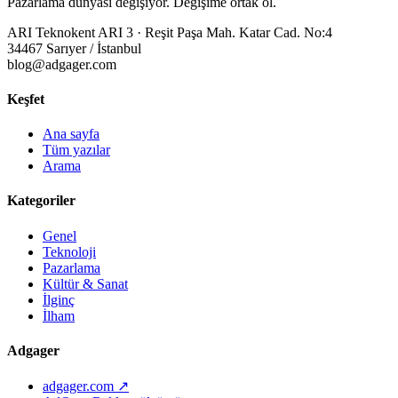
Pazarlama dünyası değişiyor. Değişime ortak ol.
ARI Teknokent ARI 3 · Reşit Paşa Mah. Katar Cad. No:4
34467 Sarıyer / İstanbul
blog@adgager.com
Keşfet
Ana sayfa
Tüm yazılar
Arama
Kategoriler
Genel
Teknoloji
Pazarlama
Kültür & Sanat
İlginç
İlham
Adgager
adgager.com ↗