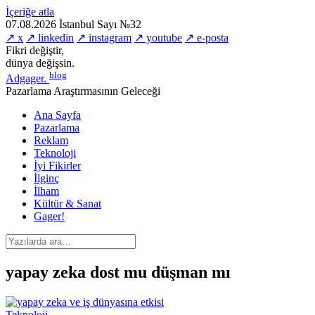
İçeriğe atla
07.08.2026
İstanbul
Sayı №32
↗ x
↗ linkedin
↗ instagram
↗ youtube
↗ e-posta
Fikri değiştir,
dünya değişsin.
blog
Adgager
.
Pazarlama Araştırmasının Geleceği
Ana Sayfa
Pazarlama
Reklam
Teknoloji
İyi Fikirler
İlginç
İlham
Kültür & Sanat
Gager!
yapay zeka dost mu düşman mı
Teknoloji