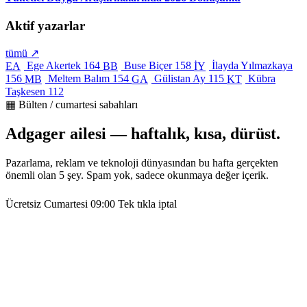
Aktif yazarlar
tümü ↗
Ege Akertek
164
Buse Biçer
158
İlayda Yılmazkaya
EA
BB
İY
156
Meltem Balım
154
Gülistan Ay
115
Kübra
MB
GA
KT
Taşkesen
112
▦ Bülten / cumartesi sabahları
Adgager ailesi — haftalık, kısa, dürüst.
Pazarlama, reklam ve teknoloji dünyasından bu hafta gerçekten
önemli olan 5 şey. Spam yok, sadece okunmaya değer içerik.
Ücretsiz
Cumartesi 09:00
Tek tıkla iptal