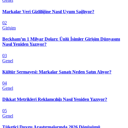
Genel
Markalar Veri Gizliliğine Nasıl Uyum Sağlıyor?
02
Girişim
Beckham’ın 1 Milyar Doları: Ünlü İsimler Girişim Dünyasını
Nasıl Yeniden Yazıyor?
03
Genel
Kültür Sermayesi: Markalar Sanatı Neden Satın Alıyor?
04
Genel
Dikkat Metrikleri Reklamcılığı Nasıl Yeniden Yazıyor?
05
Genel
Tüketici Duygu Araştırmalarında 2026 Dönüşümü