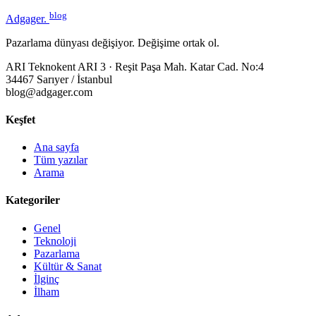
blog
Adgager
.
Pazarlama dünyası değişiyor. Değişime ortak ol.
ARI Teknokent ARI 3 · Reşit Paşa Mah. Katar Cad. No:4
34467 Sarıyer / İstanbul
blog@adgager.com
Keşfet
Ana sayfa
Tüm yazılar
Arama
Kategoriler
Genel
Teknoloji
Pazarlama
Kültür & Sanat
İlginç
İlham