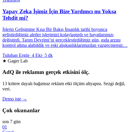
Yapay Zeka İşimiz İçin Bize Yardımcı mı Yoksa
Tehdit mi?
İşlerin Gelişimine Kısa Bir Bakış İnsanlık tarihi boyunca
geliştirdiğimiz aletler işlerimizi kolaylaştırdı ve hayatlarımızı
değiştirdi. Tarım Devrimi’ni gerçekleştirdiğimiz gün, gıda arzını
kontrol altına alabildik ve eski alışkanlıklarımızdan vazgeçmemiz…
Tuluhan Ergin
·
4 Eki
·
5 dk
★ Gager Lab
AdQ ile reklamın gerçek etkisini ölç.
13 kritere dayalı bağımsız reklam etki ölçüm altyapısı. Sezgi değil,
veri.
Demo iste →
Çok okunanlar
son 7 gün
01