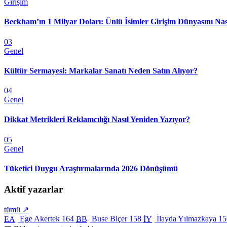
Girişim
Beckham’ın 1 Milyar Doları: Ünlü İsimler Girişim Dünyasını Nas
03
Genel
Kültür Sermayesi: Markalar Sanatı Neden Satın Alıyor?
04
Genel
Dikkat Metrikleri Reklamcılığı Nasıl Yeniden Yazıyor?
05
Genel
Tüketici Duygu Araştırmalarında 2026 Dönüşümü
Aktif yazarlar
tümü ↗
Ege Akertek
164
Buse Biçer
158
İlayda Yılmazkaya
15
EA
BB
İY