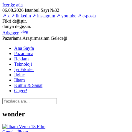
İçeriğe atla
06.08.2026
İstanbul
Sayı №32
↗ x
↗ linkedin
↗ instagram
↗ youtube
↗ e-posta
Fikri değiştir,
dünya değişsin.
blog
Adgager
.
Pazarlama Araştırmasının Geleceği
Ana Sayfa
Pazarlama
Reklam
Teknoloji
İyi Fikirler
İlginç
İlham
Kültür & Sanat
Gager!
wonder
Genel · İlham