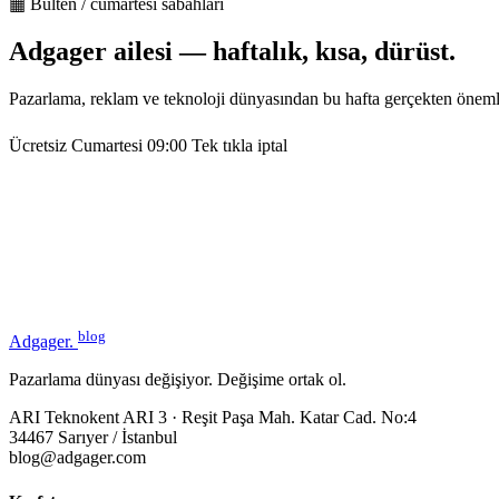
▦ Bülten / cumartesi sabahları
Adgager ailesi — haftalık, kısa, dürüst.
Pazarlama, reklam ve teknoloji dünyasından bu hafta gerçekten öneml
Ücretsiz
Cumartesi 09:00
Tek tıkla iptal
blog
Adgager
.
Pazarlama dünyası değişiyor. Değişime ortak ol.
ARI Teknokent ARI 3 · Reşit Paşa Mah. Katar Cad. No:4
34467 Sarıyer / İstanbul
blog@adgager.com