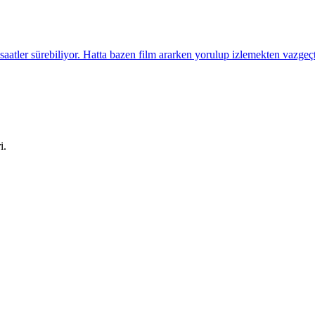
saatler sürebiliyor. Hatta bazen film ararken yorulup izlemekten vazgeçt
i.