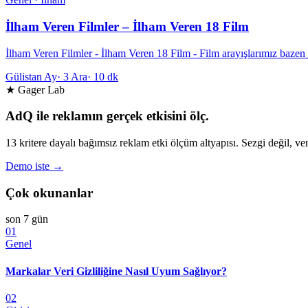
İlham Veren Filmler – İlham Veren 18 Film
İlham Veren Filmler - İlham Veren 18 Film - Film arayışlarımız bazen 
Gülistan Ay
·
3 Ara
·
10 dk
★ Gager Lab
AdQ ile reklamın gerçek etkisini ölç.
13 kritere dayalı bağımsız reklam etki ölçüm altyapısı. Sezgi değil, ver
Demo iste →
Çok okunanlar
son 7 gün
01
Genel
Markalar Veri Gizliliğine Nasıl Uyum Sağlıyor?
02