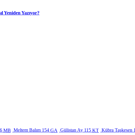
ıl Yeniden Yazıyor?
6
Meltem Balım
154
Gülistan Ay
115
Kübra Taşkesen
MB
GA
KT