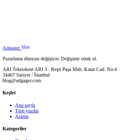
blog
Adgager
.
Pazarlama dünyası değişiyor. Değişime ortak ol.
ARI Teknokent ARI 3 · Reşit Paşa Mah. Katar Cad. No:4
34467 Sarıyer / İstanbul
blog@adgager.com
Keşfet
Ana sayfa
Tüm yazılar
Arama
Kategoriler