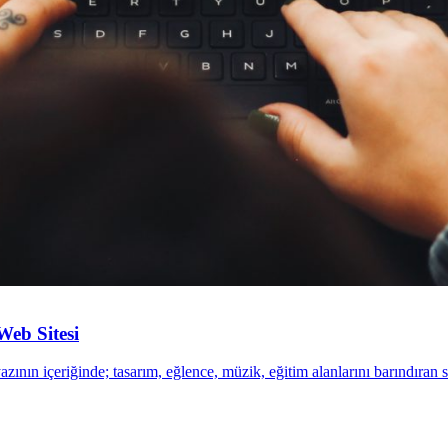
Web Sitesi
zının içeriğinde; tasarım, eğlence, müzik, eğitim alanlarını barındıran