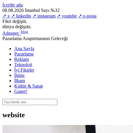
İçeriğe atla
08.08.2026
İstanbul
Sayı №32
↗ x
↗ linkedin
↗ instagram
↗ youtube
↗ e-posta
Fikri değiştir,
dünya değişsin.
blog
Adgager
.
Pazarlama Araştırmasının Geleceği
Ana Sayfa
Pazarlama
Reklam
Teknoloji
İyi Fikirler
İlginç
İlham
Kültür & Sanat
Gager!
website