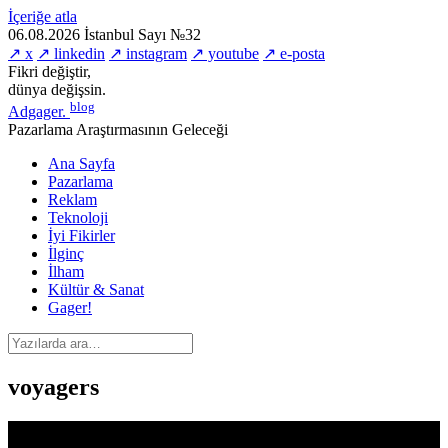
İçeriğe atla
06.08.2026
İstanbul
Sayı №32
↗ x
↗ linkedin
↗ instagram
↗ youtube
↗ e-posta
Fikri değiştir,
dünya değişsin.
blog
Adgager
.
Pazarlama Araştırmasının Geleceği
Ana Sayfa
Pazarlama
Reklam
Teknoloji
İyi Fikirler
İlginç
İlham
Kültür & Sanat
Gager!
voyagers