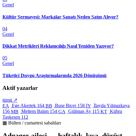
Genel
Kültür Sermayesi: Markalar Sanatı Neden Satın Alıyor?
04
Genel
Dikkat Metrikleri Reklamcılığı Nasıl Yeniden Yazıyor?
05
Genel
Tüketici Duygu Araştırmalarında 2026 Dönüşümü
Aktif yazarlar
tümü ↗
Ege Akertek
164
Buse Biçer
158
İlayda Yılmazkaya
EA
BB
İY
156
Meltem Balım
154
Gülistan Ay
115
Kübra
MB
GA
KT
Taşkesen
112
▦ Bülten / cumartesi sabahları
Adgager ailesi — haftalık, kısa, dürüst.