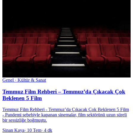
Genel · Kültür & Sanat
Temmuz Film Rehberi – Temmuz’da Çıkacak Çok
Beklenen 5 Film
Temmuz Film Rehberi - Temmuz’da Çıkacak Çok Beklenen 5 Film
- Pandemi sebebiyle kapanan sinemalar, film sektörünü uzun süreli
bir sessizliğe boğmuştu.
Sinan Kaya
·
10 Tem
·
4 dk