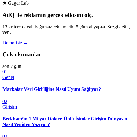
★ Gager Lab
AdQ ile reklamın gerçek etkisini ölç.
13 kritere dayalı bağımsız reklam etki ölçüm altyapısı. Sezgi değil,
veri.
Demo iste →
Çok okunanlar
son 7 gün
01
Genel
Markalar Veri Gizliliğine Nasıl Uyum Sağlıyor?
02
Girişim
Beckham’ın 1 Milyar Doları: Ünlü İsimler Girişim Dünyasını
Nasıl Yeniden Yazıyor?
03