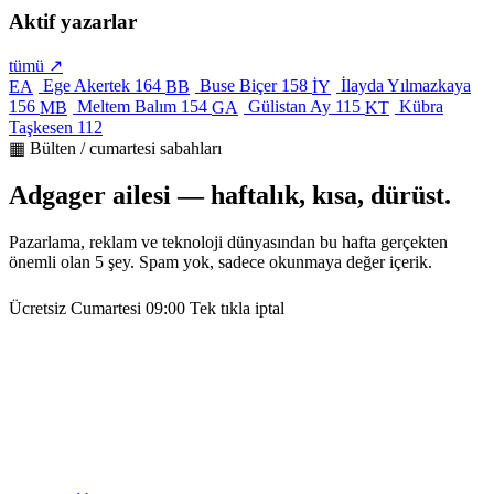
Aktif yazarlar
tümü ↗
Ege Akertek
164
Buse Biçer
158
İlayda Yılmazkaya
EA
BB
İY
156
Meltem Balım
154
Gülistan Ay
115
Kübra
MB
GA
KT
Taşkesen
112
▦ Bülten / cumartesi sabahları
Adgager ailesi — haftalık, kısa, dürüst.
Pazarlama, reklam ve teknoloji dünyasından bu hafta gerçekten
önemli olan 5 şey. Spam yok, sadece okunmaya değer içerik.
Ücretsiz
Cumartesi 09:00
Tek tıkla iptal