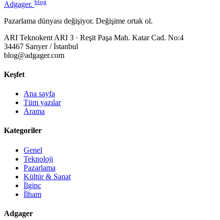
blog
Adgager
.
Pazarlama dünyası değişiyor. Değişime ortak ol.
ARI Teknokent ARI 3 · Reşit Paşa Mah. Katar Cad. No:4
34467 Sarıyer / İstanbul
blog@adgager.com
Keşfet
Ana sayfa
Tüm yazılar
Arama
Kategoriler
Genel
Teknoloji
Pazarlama
Kültür & Sanat
İlginç
İlham
Adgager