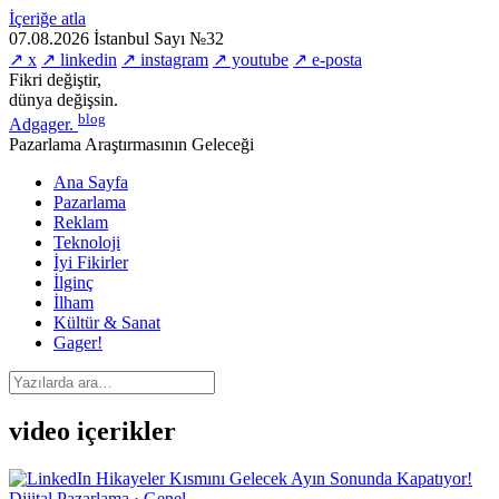
İçeriğe atla
07.08.2026
İstanbul
Sayı №32
↗ x
↗ linkedin
↗ instagram
↗ youtube
↗ e-posta
Fikri değiştir,
dünya değişsin.
blog
Adgager
.
Pazarlama Araştırmasının Geleceği
Ana Sayfa
Pazarlama
Reklam
Teknoloji
İyi Fikirler
İlginç
İlham
Kültür & Sanat
Gager!
video içerikler
Dijital Pazarlama · Genel