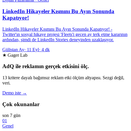
LinkedIn Hikayeler Kısmını Bu Ayın Sonunda
Kapatıyor!
LinkedIn Hikayeler Kısmını Bu Ayın Sonunda Kapatıyor! -
Twitter'ın sosyal hikaye projesi 'Fleets'i geçen ay terk etme kararının
ardından, şimdi de LinkedIn Stories deneyinden uzaklaşıyor.
Gülistan Ay
·
11 Eyl
·
4 dk
★ Gager Lab
AdQ ile reklamın gerçek etkisini ölç.
13 kritere dayalı bağımsız reklam etki ölçüm altyapısı. Sezgi değil,
veri.
Demo iste →
Çok okunanlar
son 7 gün
01
Genel