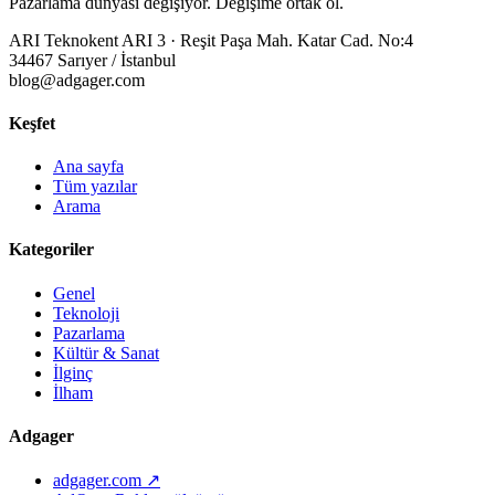
Pazarlama dünyası değişiyor. Değişime ortak ol.
ARI Teknokent ARI 3 · Reşit Paşa Mah. Katar Cad. No:4
34467 Sarıyer / İstanbul
blog@adgager.com
Keşfet
Ana sayfa
Tüm yazılar
Arama
Kategoriler
Genel
Teknoloji
Pazarlama
Kültür & Sanat
İlginç
İlham
Adgager
adgager.com ↗