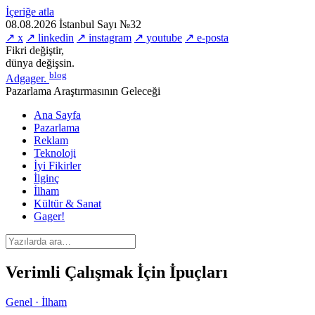
İçeriğe atla
08.08.2026
İstanbul
Sayı №32
↗ x
↗ linkedin
↗ instagram
↗ youtube
↗ e-posta
Fikri değiştir,
dünya değişsin.
blog
Adgager
.
Pazarlama Araştırmasının Geleceği
Ana Sayfa
Pazarlama
Reklam
Teknoloji
İyi Fikirler
İlginç
İlham
Kültür & Sanat
Gager!
Verimli Çalışmak İçin İpuçları
Genel · İlham