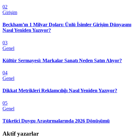
02
Girişim
Beckham’ın 1 Milyar Doları: Ünlü İsimler Girişim Dünyasını
Nasıl Yeniden Yazıyor?
03
Genel
Kültür Sermayesi: Markalar Sanatı Neden Satın Alıyor?
04
Genel
Dikkat Metrikleri Reklamcılığı Nasıl Yeniden Yazıyor?
05
Genel
Tüketici Duygu Araştırmalarında 2026 Dönüşümü
Aktif yazarlar