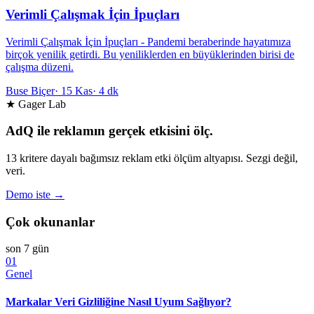
Verimli Çalışmak İçin İpuçları
Verimli Çalışmak İçin İpuçları - Pandemi beraberinde hayatımıza
birçok yenilik getirdi. Bu yeniliklerden en büyüklerinden birisi de
çalışma düzeni.
Buse Biçer
·
15 Kas
·
4 dk
★ Gager Lab
AdQ ile reklamın gerçek etkisini ölç.
13 kritere dayalı bağımsız reklam etki ölçüm altyapısı. Sezgi değil,
veri.
Demo iste →
Çok okunanlar
son 7 gün
01
Genel
Markalar Veri Gizliliğine Nasıl Uyum Sağlıyor?