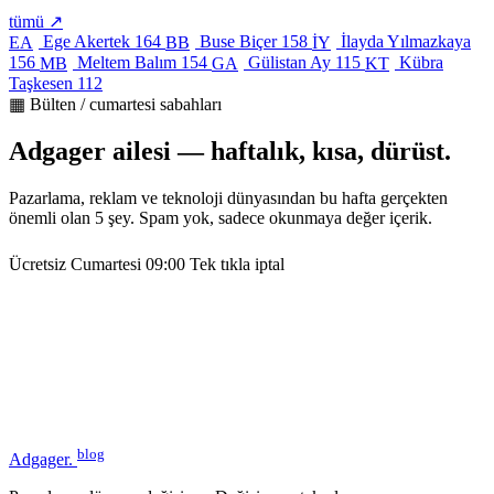
tümü ↗
Ege Akertek
164
Buse Biçer
158
İlayda Yılmazkaya
EA
BB
İY
156
Meltem Balım
154
Gülistan Ay
115
Kübra
MB
GA
KT
Taşkesen
112
▦ Bülten / cumartesi sabahları
Adgager ailesi — haftalık, kısa, dürüst.
Pazarlama, reklam ve teknoloji dünyasından bu hafta gerçekten
önemli olan 5 şey. Spam yok, sadece okunmaya değer içerik.
Ücretsiz
Cumartesi 09:00
Tek tıkla iptal
blog
Adgager
.