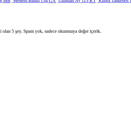
6
Meltem Balım
154
Gülistan Ay
115
Kübra Taşkesen
MB
GA
KT
i olan 5 şey. Spam yok, sadece okunmaya değer içerik.