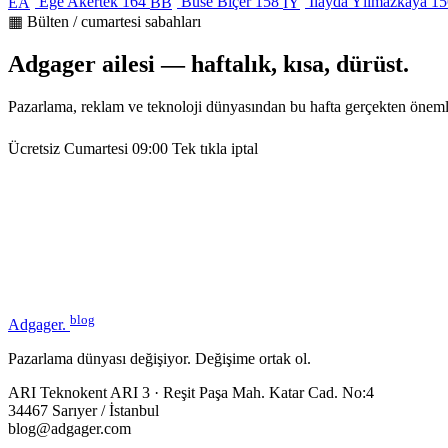
Ege Akertek
164
Buse Biçer
158
İlayda Yılmazkaya
15
EA
BB
İY
▦ Bülten / cumartesi sabahları
Adgager ailesi — haftalık, kısa, dürüst.
Pazarlama, reklam ve teknoloji dünyasından bu hafta gerçekten öneml
Ücretsiz
Cumartesi 09:00
Tek tıkla iptal
blog
Adgager
.
Pazarlama dünyası değişiyor. Değişime ortak ol.
ARI Teknokent ARI 3 · Reşit Paşa Mah. Katar Cad. No:4
34467 Sarıyer / İstanbul
blog@adgager.com