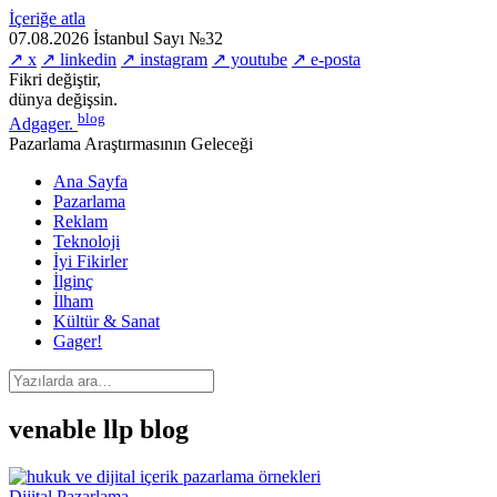
İçeriğe atla
07.08.2026
İstanbul
Sayı №32
↗ x
↗ linkedin
↗ instagram
↗ youtube
↗ e-posta
Fikri değiştir,
dünya değişsin.
blog
Adgager
.
Pazarlama Araştırmasının Geleceği
Ana Sayfa
Pazarlama
Reklam
Teknoloji
İyi Fikirler
İlginç
İlham
Kültür & Sanat
Gager!
venable llp blog
Dijital Pazarlama