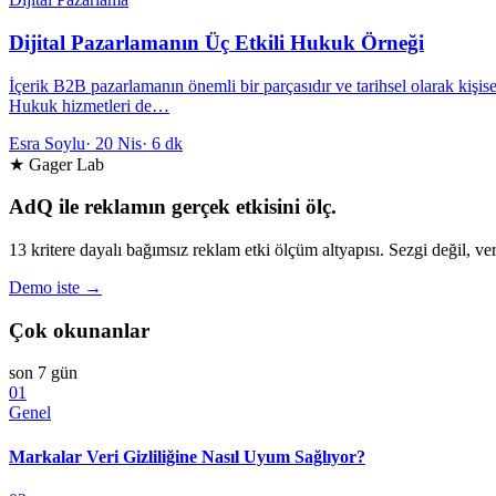
Dijital Pazarlamanın Üç Etkili Hukuk Örneği
İçerik B2B pazarlamanın önemli bir parçasıdır ve tarihsel olarak kişis
Hukuk hizmetleri de…
Esra Soylu
·
20 Nis
·
6 dk
★ Gager Lab
AdQ ile reklamın gerçek etkisini ölç.
13 kritere dayalı bağımsız reklam etki ölçüm altyapısı. Sezgi değil, ver
Demo iste →
Çok okunanlar
son 7 gün
01
Genel
Markalar Veri Gizliliğine Nasıl Uyum Sağlıyor?