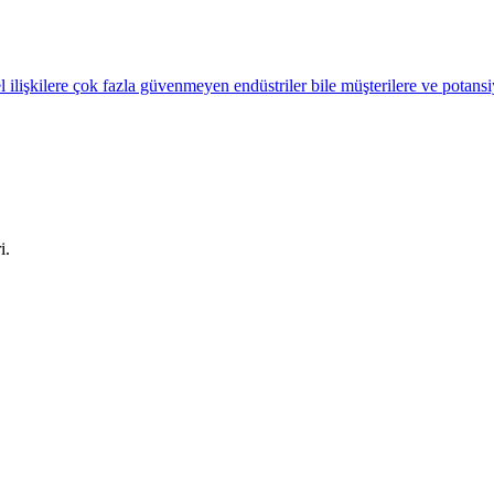
el ilişkilere çok fazla güvenmeyen endüstriler bile müşterilere ve potans
i.