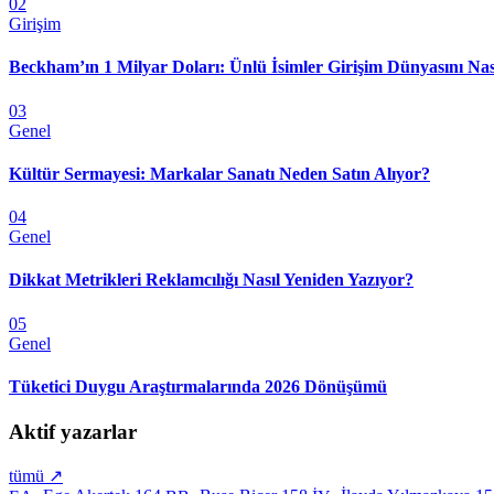
02
Girişim
Beckham’ın 1 Milyar Doları: Ünlü İsimler Girişim Dünyasını Nas
03
Genel
Kültür Sermayesi: Markalar Sanatı Neden Satın Alıyor?
04
Genel
Dikkat Metrikleri Reklamcılığı Nasıl Yeniden Yazıyor?
05
Genel
Tüketici Duygu Araştırmalarında 2026 Dönüşümü
Aktif yazarlar
tümü ↗