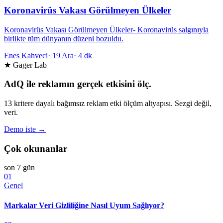
Koronavirüs Vakası Görülmeyen Ülkeler
Koronavirüs Vakası Görülmeyen Ülkeler- Koronavirüs salgınıyla
birlikte tüm dünyanın düzeni bozuldu.
Enes Kahveci
·
19 Ara
·
4 dk
★ Gager Lab
AdQ ile reklamın gerçek etkisini ölç.
13 kritere dayalı bağımsız reklam etki ölçüm altyapısı. Sezgi değil,
veri.
Demo iste →
Çok okunanlar
son 7 gün
01
Genel
Markalar Veri Gizliliğine Nasıl Uyum Sağlıyor?