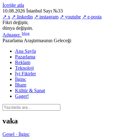
İçeriğe atla
10.08.2026
İstanbul
Sayı №33
↗ x
↗ linkedin
↗ instagram
↗ youtube
↗ e-posta
Fikri değiştir,
dünya değişsin.
blog
Adgager
.
Pazarlama Araştırmasının Geleceği
Ana Sayfa
Pazarlama
Reklam
Teknoloji
İyi Fikirler
İlginç
İlham
Kültür & Sanat
Gager!
vaka
Genel · İlginç