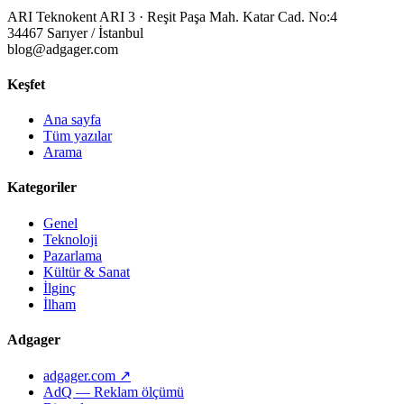
ARI Teknokent ARI 3 · Reşit Paşa Mah. Katar Cad. No:4
34467 Sarıyer / İstanbul
blog@adgager.com
Keşfet
Ana sayfa
Tüm yazılar
Arama
Kategoriler
Genel
Teknoloji
Pazarlama
Kültür & Sanat
İlginç
İlham
Adgager
adgager.com ↗
AdQ — Reklam ölçümü