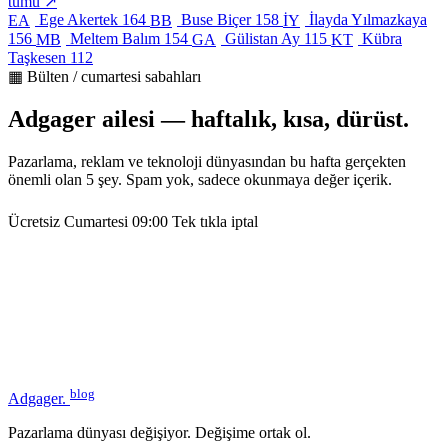
tümü ↗
Ege Akertek
164
Buse Biçer
158
İlayda Yılmazkaya
EA
BB
İY
156
Meltem Balım
154
Gülistan Ay
115
Kübra
MB
GA
KT
Taşkesen
112
▦ Bülten / cumartesi sabahları
Adgager ailesi — haftalık, kısa, dürüst.
Pazarlama, reklam ve teknoloji dünyasından bu hafta gerçekten
önemli olan 5 şey. Spam yok, sadece okunmaya değer içerik.
Ücretsiz
Cumartesi 09:00
Tek tıkla iptal
blog
Adgager
.
Pazarlama dünyası değişiyor. Değişime ortak ol.