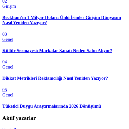
02
Girişim
Beckham’ın 1 Milyar Doları: Ünlü İsimler Girişim Dünyasını
Nasıl Yeniden Yazıyor?
03
Genel
Kültür Sermayesi: Markalar Sanatı Neden Satın Alıyor?
04
Genel
Dikkat Metrikleri Reklamcılığı Nasıl Yeniden Yazıyor?
05
Genel
Tüketici Duygu Araştırmalarında 2026 Dönüşümü
Aktif yazarlar