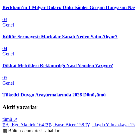
Beckham’ın 1 Milyar Doları: Ünlü İsimler Girişim Dünyasını Nas
03
Genel
Kültür Sermayesi: Markalar Sanatı Neden Satın Alıyor?
04
Genel
Dikkat Metrikleri Reklamcılığı Nasıl Yeniden Yazıyor?
05
Genel
Tüketici Duygu Araştırmalarında 2026 Dönüşümü
Aktif yazarlar
tümü ↗
Ege Akertek
164
Buse Biçer
158
İlayda Yılmazkaya
15
EA
BB
İY
▦ Bülten / cumartesi sabahları