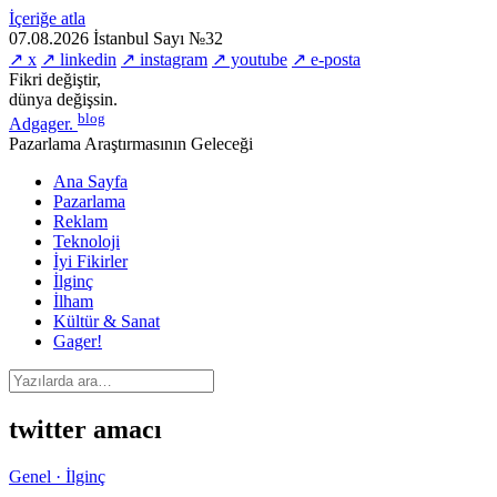
İçeriğe atla
07.08.2026
İstanbul
Sayı №32
↗ x
↗ linkedin
↗ instagram
↗ youtube
↗ e-posta
Fikri değiştir,
dünya değişsin.
blog
Adgager
.
Pazarlama Araştırmasının Geleceği
Ana Sayfa
Pazarlama
Reklam
Teknoloji
İyi Fikirler
İlginç
İlham
Kültür & Sanat
Gager!
twitter amacı
Genel · İlginç