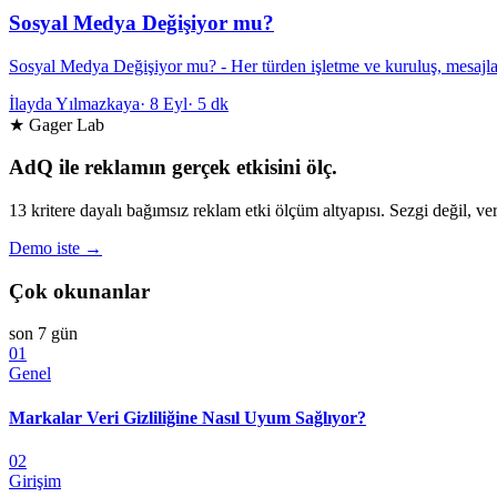
Sosyal Medya Değişiyor mu?
Sosyal Medya Değişiyor mu? - Her türden işletme ve kuruluş, mesajlar
İlayda Yılmazkaya
·
8 Eyl
·
5 dk
★ Gager Lab
AdQ ile reklamın gerçek etkisini ölç.
13 kritere dayalı bağımsız reklam etki ölçüm altyapısı. Sezgi değil, ver
Demo iste →
Çok okunanlar
son 7 gün
01
Genel
Markalar Veri Gizliliğine Nasıl Uyum Sağlıyor?
02
Girişim