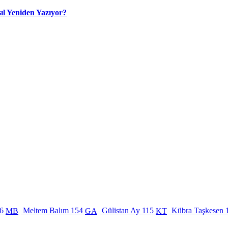
ıl Yeniden Yazıyor?
6
Meltem Balım
154
Gülistan Ay
115
Kübra Taşkesen
MB
GA
KT