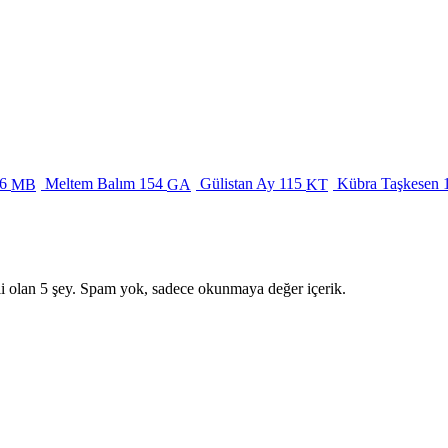
6
Meltem Balım
154
Gülistan Ay
115
Kübra Taşkesen
MB
GA
KT
i olan 5 şey. Spam yok, sadece okunmaya değer içerik.