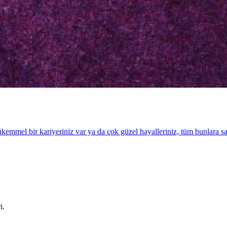
ükemmel bir kariyeriniz var ya da çok güzel hayalleriniz, tüm bunlara 
i.