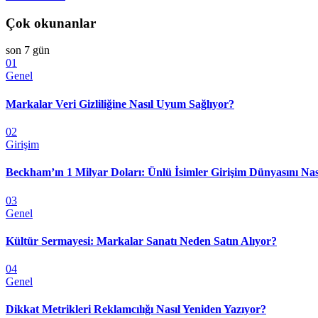
Çok okunanlar
son 7 gün
01
Genel
Markalar Veri Gizliliğine Nasıl Uyum Sağlıyor?
02
Girişim
Beckham’ın 1 Milyar Doları: Ünlü İsimler Girişim Dünyasını Nas
03
Genel
Kültür Sermayesi: Markalar Sanatı Neden Satın Alıyor?
04
Genel
Dikkat Metrikleri Reklamcılığı Nasıl Yeniden Yazıyor?