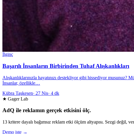
İlginç
Başarılı İnsanların Birbirinden Tuhaf Alışkanlıkları
Alışkanlıklarınızla hayatınızı destekliyor gibi hissediyor musunuz? M
İnsanlar, özellikle…
Kübra Taşkesen
·
27 Nis
·
4 dk
★ Gager Lab
AdQ ile reklamın gerçek etkisini ölç.
13 kritere dayalı bağımsız reklam etki ölçüm altyapısı. Sezgi değil, ver
Demo iste →