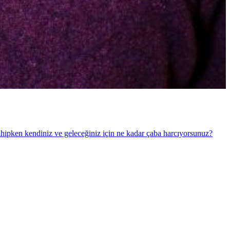
sahipken kendiniz ve geleceğiniz için ne kadar çaba harcıyorsunuz?