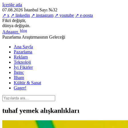
İçeriğe atla
07.08.2026
İstanbul
Sayı №32
↗ x
↗ linkedin
↗ instagram
↗ youtube
↗ e-posta
Fikri değiştir,
dünya değişsin.
blog
Adgager
.
Pazarlama Araştırmasının Geleceği
Ana Sayfa
Pazarlama
Reklam
Teknoloji
İyi Fikirler
İlginç
İlham
Kültür & Sanat
Gager!
tuhaf yemek alışkanlıkları