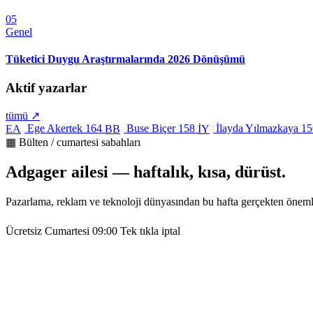
05
Genel
Tüketici Duygu Araştırmalarında 2026 Dönüşümü
Aktif yazarlar
tümü ↗
Ege Akertek
164
Buse Biçer
158
İlayda Yılmazkaya
15
EA
BB
İY
▦ Bülten / cumartesi sabahları
Adgager ailesi — haftalık, kısa, dürüst.
Pazarlama, reklam ve teknoloji dünyasından bu hafta gerçekten öneml
Ücretsiz
Cumartesi 09:00
Tek tıkla iptal