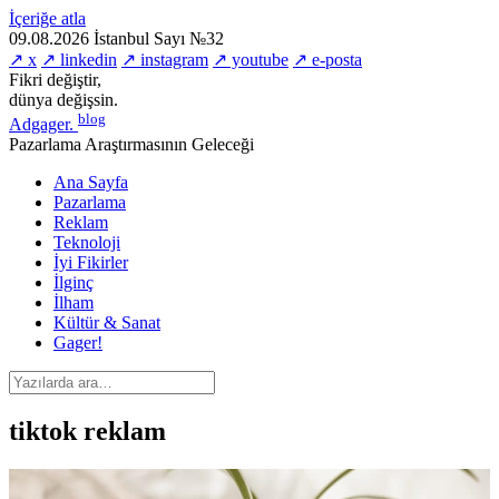
İçeriğe atla
09.08.2026
İstanbul
Sayı №32
↗ x
↗ linkedin
↗ instagram
↗ youtube
↗ e-posta
Fikri değiştir,
dünya değişsin.
blog
Adgager
.
Pazarlama Araştırmasının Geleceği
Ana Sayfa
Pazarlama
Reklam
Teknoloji
İyi Fikirler
İlginç
İlham
Kültür & Sanat
Gager!
tiktok reklam