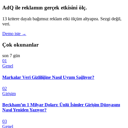
AdQ ile reklamın gerçek etkisini ölç.
13 kritere dayalı bağımsız reklam etki ölçüm altyapısı. Sezgi değil,
veri.
Demo iste →
Çok okunanlar
son 7 gün
01
Genel
Markalar Veri Gizliliğine Nasıl Uyum Sağlıyor?
02
Girişim
Beckham’ın 1 Milyar Doları: Ünlü İsimler Girişim Dünyasını
Nasıl Yeniden Yazıyor?
03
Genel