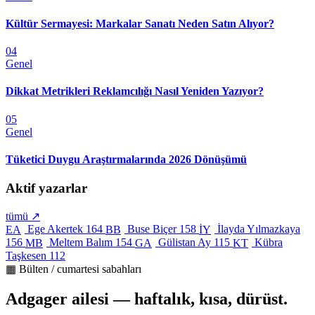
Kültür Sermayesi: Markalar Sanatı Neden Satın Alıyor?
04
Genel
Dikkat Metrikleri Reklamcılığı Nasıl Yeniden Yazıyor?
05
Genel
Tüketici Duygu Araştırmalarında 2026 Dönüşümü
Aktif yazarlar
tümü ↗
Ege Akertek
164
Buse Biçer
158
İlayda Yılmazkaya
EA
BB
İY
156
Meltem Balım
154
Gülistan Ay
115
Kübra
MB
GA
KT
Taşkesen
112
▦ Bülten / cumartesi sabahları
Adgager ailesi — haftalık, kısa, dürüst.